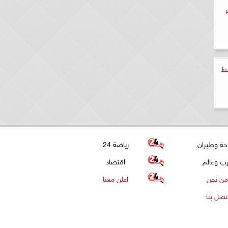
ر
2.. ضوابط
حة وطيران
رياضة 24
ب وعالم
اقتصاد
من نحن
اعلن معنا
تصل بنا