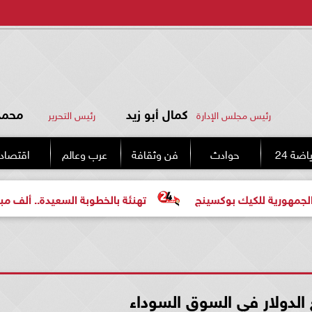
كمال أبو زيد
محمد 
رئيس مجلس الإدارة
رئيس التحرير
اضة 24
حوادث
فن وثقافة
عرب وعالم
اقتصاد
يك بوكسينج
تهنئة بالخطوبة السعيدة.. ألف مبروك للعروسين
الدولار في السوق السوداء