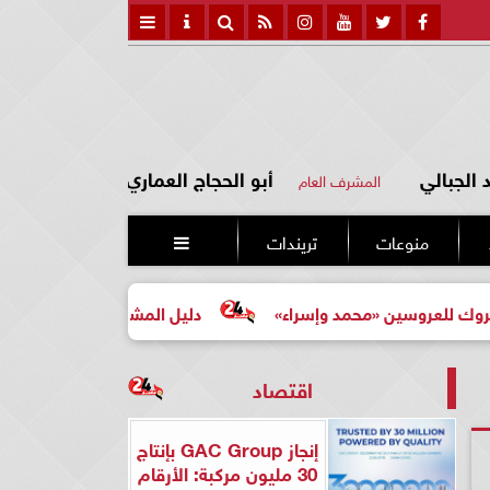
الجبالي
أبو الحجاج العماري
المشرف العام
منوعات
تريندات

 «محمد وإسراء»
دليل المشتري لأول مرة لاختيار مشروع عقا
اقتصاد
إنجاز GAC Group بإنتاج
30 مليون مركبة: الأرقام