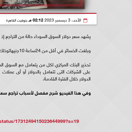
الأحد، 3 ديسمبر 2023
02:12 مـ
بتوقيت القاهرة
يشهد سعر دولار السوق السوداء حالة من التراجع إذ وصل إلى 40 جنيه لل
وبلغت الخسائر في أقل من 24ساعة 10جنيهاتوذلك بسبب العديد من الأسباب، والتي جاءت كالتالي:
تحذير البنك المركزي لكل من يتعامل مع السوق السو
على الشركات التى تتعامل بالدولار أو أى عملات أ
الدولار خلال الفترة القادمة.
وفي هذا الفيديو شرح مفصل لأسباب تراجع سعر ال
/status/1731249415023644999?s=19