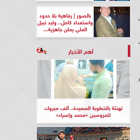
بالصور | رفاهية بلا حدود
ت
واستعداد كامل.. وليد نبيل
العلي يعلن جاهزية...
يه- أعلى
أهم الأخبار
ر
تهنئة بالخطوبة السعيدة.. ألف مبروك
للعروسين «محمد وإسراء»