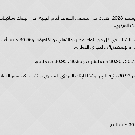
الأحد 3 ديسمبر 2023، هدوءًا في مستوى الصرف أمام الجنيه، في البنوك وماكينا
نك المركزي.
وسجل سعر الدولار اليوم 30.75 جنيه- أدنى مستوى للشراء- في كل من بنوك مصر، والأهلي، والقاهرة»، و30.95 جن
والإسكندرية، والتجاري الدولي».
وبلغ متوسط أسعار الدولار نحو 30.84 جنيه للشراء، و30.93 جنيه للبيع، وفقًا للبنك المركزي المصري، ونقدم لكم سعر الدولا