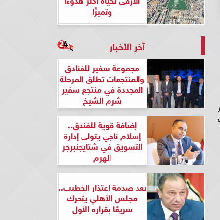
وتميزًا
آخر الأخبار
مجموعة سفير للفنادق
والمنتجعات تطلق المرحلة
المجددة في منتجع سفير
شرم الشيخ
إضافة قوية للفندق..
إسلام ناجي يتولى إدارة
التسويق في شتايجنبرجر
الهرم
بعد صدمة اعتذار الخطيب..
مجلس الأهلي يتحرك
سريعًا بقراره الأول