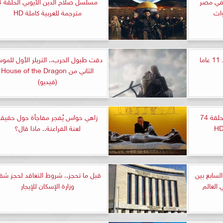
ة في مصر
مسلسل صلاح ا
مترجمة للعربية كاملة HD
ا
دقت طبول الحرب.. التريلر الأول للمو
الثاني من House of the Dragon
(فيديو)
مشاهدة مسلسل القضاء الحلقة 74
زاهي حواس يُفجر مفاجأة حول حقيقة
لعنة الفراعنة.. ماذا قال؟
لسابع بين
قبل ما تحجز.. شروط التعاقد لحجز ش
 العالم
وزارة الإسكان للإيجار