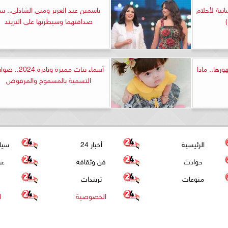
انية لأحلام
ياسمين عبد العزيز ومنى الشاذلى.. س
صداقتهما وسيطرتها على التريند
رها.. ماذا
أسماء بنات مميزة ونادرة 024
التسمية بالمسموح والمرفوض
الرئيسية
أخبار 24
سيا
حوادث
فن وثقافة
عر
منوعات
تريندات
الخصوصية
ا