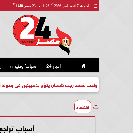
مـ
هـ
الجمعة
7
أغسطس
2026
11:26 مـ
23
صفر
1448
أخبار 24
سياحة وطيران
ري
طل واعد.. محمد رجب شعبان يتوّج بذهبيتين في بطولة الجمهورية للك
اقتصاد
أسباب تراجع 