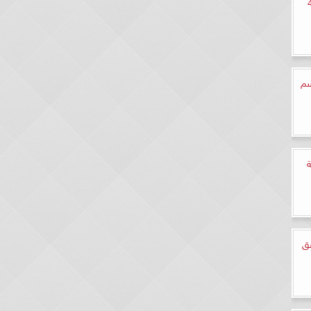
لدين الأيوبي الحلقة 4
سم
قق