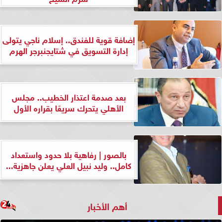
إضافة قوية للفندق.. إسلام ناجي يتولى
إدارة التسويق في شتايجنبرجر الهرم
بعد صدمة اعتذار الخطيب.. مجلس
الأهلي يتحرك سريعًا بقراره الأول
بالصور | رفاهية بلا حدود واستعداد
كامل.. وليد نبيل العلي يعلن جاهزية...
أهم الأخبار