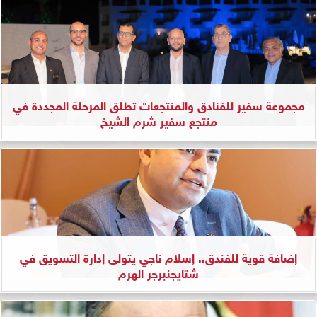
مجموعة سفير للفنادق والمنتجعات تطلق المرحلة المجددة في
منتجع سفير شرم الشيخ
إضافة قوية للفندق.. إسلام ناجي يتولى إدارة التسويق في
شتايجنبرجر الهرم