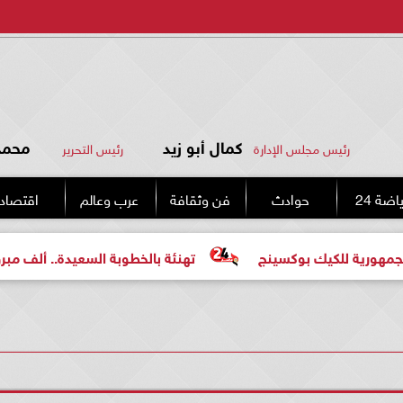
كمال أبو زيد
محمد 
رئيس مجلس الإدارة
رئيس التحرير
اضة 24
حوادث
فن وثقافة
عرب وعالم
اقتصاد
وكسينج
تهنئة بالخطوبة السعيدة.. ألف مبروك للعروسين «مح