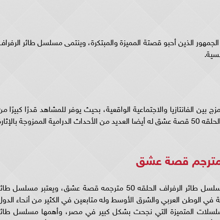
٥ إقبالًا كبيرًا من قبل الجمهور الذين أحبو قصتة المميزة والمبتكرة، وينتمى مسلسل طائر الرفرا
50 بالإيقاع السريع والمزج بين الفانتازيا والاجتماعية الواقعية، بحيث يوفر للمشاهد قدرًا كبيرًا م
التشويق والمتعة، كما يسرد مسلسل طائر الرفراف الحلقه 50 قصة عشق له أيضا العديد من الأحداث الدرامية الممزوجة بالإثار
يبحث الكثير من عشاق المسلسلات التركية على مسلسل طائر الرفراف الحلقه 50 مترجمه قصة عشق، ويعتبر مسلسل طا
لسلات متابعة في الوطن العربي والشرق الأوسط وله متابعين في الكثير من أنحاء الدول
لمسلسلات المتميزة التي نجحت بشكل كبير في مصر، وأهمها مسلسل طائر