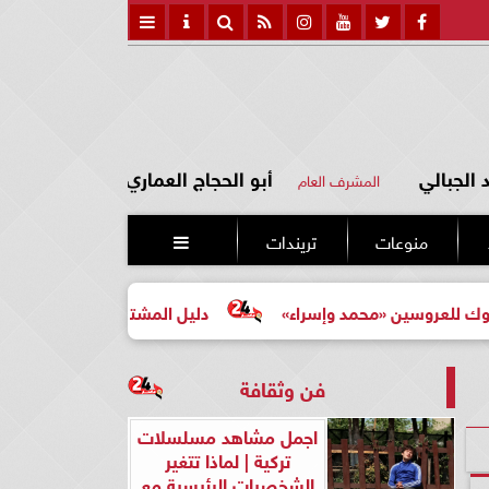
الجبالي
أبو الحجاج العماري
المشرف العام
منوعات
تريندات

مد وإسراء»
دليل المشتري لأول مرة لاختيار مشروع عقاري م
فن وثقافة
اجمل مشاهد مسلسلات
تركية | لماذا تتغير
الشخصيات الرئيسية مع