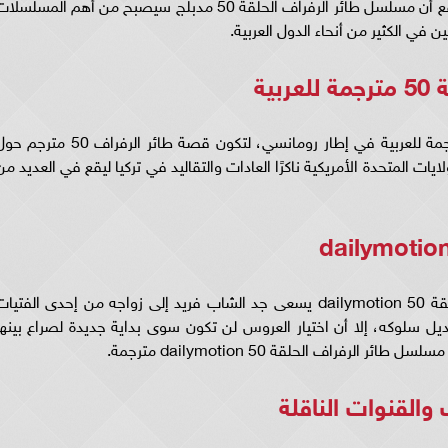
الرفراف الحلقه 50 مترجم قصة عشق، ومن المتوقع أن مسلسل طائر الرفراف الحلقة 50 مدبلج سيصبح من أهم المسلسل
 في الكثير من أنحاء الدول العربية.
ية
تدور أحداث مسلسل طائر الرفراف الحلقة 50 مترجمة للعربية في إطار رومانسي، لتكون قصة طائر الرفراف 50 مت
ات المتحدة الأمريكية ناكرًا العادات والتقاليد في تركيا ليقع في العديد من
وعلى الجانب الآخر في مسلسل طائر الرفراف الحلقة 50 dailymotion يسعى جد الشاب فريد إلى زواجه من إحدى الفتيا
ديل سلوكه، إلا أن اختيار العروس لن تكون سوى بداية جديدة لصراع بينها
فراف الحلقة 50 dailymotion مترجمة.
القنوات الناقلة