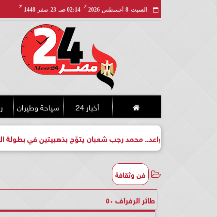
مـ
هـ
السبت
8
أغسطس
2026
02:14 صـ
23
صفر
1448
أخبار 24
سياحة وطيران
ري
اعد.. محمد رجب شعبان يتوّج بذهبيتين في بطولة الجمهورية للكيك ب
فن وثقافة
طائر الرفراف ٥٠