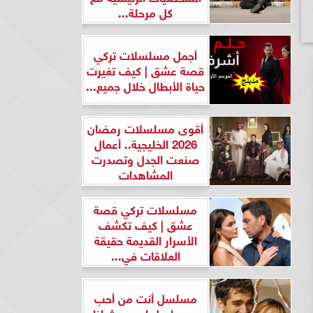
كل مرحلة...
أجمل مسلسلات تركي
قصة عشق | كيف تغيرت
حياة الأبطال خلال جميع...
أقوى مسلسلات رمضان
2026 الخليجية.. أعمال
صنعت الجدل وتصدرت
المشاهدات
مسلسلات تركي قصة
عشق | كيف تكشف
الأسرار القديمة حقيقة
العلاقات في...
مسلسل أنت من أحب
ومسلسل لن يحدث لنا