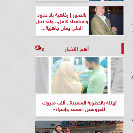
بالصور | رفاهية بلا حدود
واستعداد كامل.. وليد نبيل
ف
العلي يعلن جاهزية...
أهم الأخبار
ق
ة
تهنئة بالخطوبة السعيدة.. ألف مبروك
للعروسين «محمد وإسراء»
ي