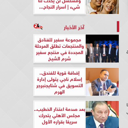
شيء | أسرار النجاح...
آخر الأخبار
مجموعة سفير للفنادق
والمنتجعات تطلق المرحلة
المجددة في منتجع سفير
اف 50 مترجمة
شرم الشيخ
إضافة قوية للفندق..
إسلام ناجي يتولى إدارة
التسويق في شتايجنبرجر
الهرم
راما
بعد صدمة اعتذار الخطيب..
في
مجلس الأهلي يتحرك
سريعًا بقراره الأول