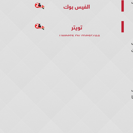
ات
الفيس بوك
تويتر
Tweets by mesr244
رجم حول
ت