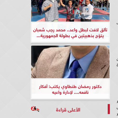
ف
تألق لافت لبطل واعد.. محمد رجب شعبان
يتوّج بذهبيتين في بطولة الجمهورية...
ن
ة
دكتور رمضان طنطاوي يكتب: أفكار
نافعه.... لإدارة واعيه
ئر
الأعلى قراءة