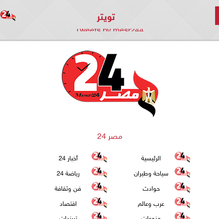
تويتر
Tweets by mesr244
مصر 24
الرئيسية
أخبار 24
سياحة وطيران
رياضة 24
حوادث
فن وثقافة
عرب وعالم
اقتصاد
منوعات
تريندات