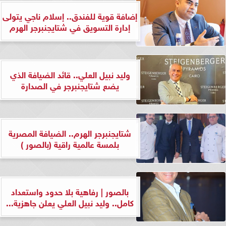
إضافة قوية للفندق.. إسلام ناجي يتولى
إدارة التسويق في شتايجنبرجر الهرم
وليد نبيل العلي.. قائد الضيافة الذي
يضع شتايجنبرجر في الصدارة
شتايجنبرجر الهرم.. الضيافة المصرية
بلمسة عالمية راقية (بالصور )
بالصور | رفاهية بلا حدود واستعداد
كامل.. وليد نبيل العلي يعلن جاهزية...