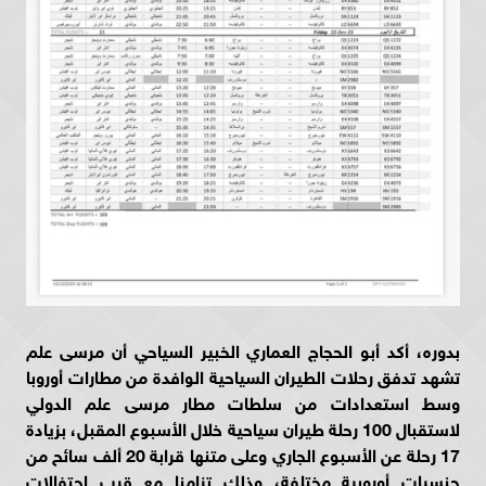
بدوره، أكد أبو الحجاج العماري الخبير السياحي أن مرسى علم
تشهد تدفق رحلات الطيران السياحية الوافدة من مطارات أوروبا
وسط استعدادات من سلطات مطار مرسى علم الدولي
لاستقبال 100 رحلة طيران سياحية خلال الأسبوع المقبل، بزيادة
17 رحلة عن الأسبوع الجاري وعلى متنها قرابة 20 ألف سائح من
جنسيات أوروبية مختلفة، وذلك تزامنا مع قرب احتفالات