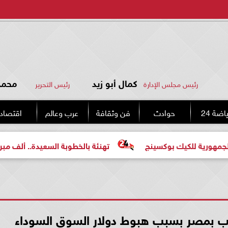
كمال أبو زيد
محمد 
رئيس مجلس الإدارة
رئيس التحرير
اضة 24
حوادث
فن وثقافة
عرب وعالم
اقتصاد
 بوكسينج
تهنئة بالخطوبة السعيدة.. ألف مبروك للعروسين «
ب بمصر بسبب هبوط دولار السوق السوداء