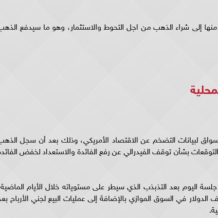
ر منها إلى شراء الذهب من اجل التحوط والاستثمار، وهو ما سيدفع الذهب
محلية
سواق لبيانات التضخم عن الاقتصاد الأمريكي، وذلك بعد أن سجل الذهب
نذ 7 أشهر بسبب تزايد التوقعات بشأن توقف الفيدرالي عن رفع الفائدة والاستعداد لخفض الفائد
سة اليوم بعد التذبذب الذي سيطر على مستوياته خلال الأيام الماضية،
لدولار في السوق الموازي بالإضافة إلى عمليات البيع لجني الأرباح بعد
ة.