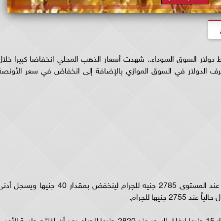
ولار السوق السوداء.. شهدت أسعار الذهب المحلي انخفاضا كبيرا خلال
 الدولار في السوق الموازي بالإضافة إلى انخفاض في سعر الأونصة
افتتح الذهب عيار 21 الأكثر شيوعا تداولات اليوم عند المستوى 2785 جنيه للجرام لينخفض بمقدار 40 جنيها ويسجل 
يأتي هذا بعد أن ارتفع سعر الذهب يوم أمس بمقدار 15 جنيها ليغلق السعر عند 2820 جنيها للجرام بعد أن افتتح جلسة الأ