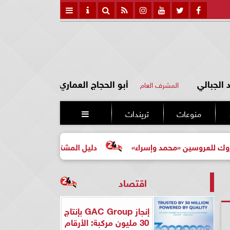
الجبالي
أبو الحجاج العماري
المشرف العام
منوعات
تريندات

محمد وإسراء»
دليل المشتري لأول مرة لاختيار مشروع عقاري
اقتصاد
إنجاز GAC Group بإنتاج
30 مليون مركبة: الأرقام