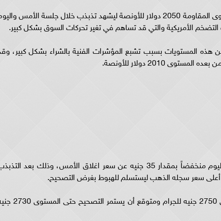
فشل سعر الذهب العالمي في الاستقرار أعلى مستوى المقاومة 2050 دولار للأونصة ليشهد تذبذب خلال جلسة الأمس واليو
 التضخم الأمريكية والتي قد تساهم في تغير تحركات السوق بشكل كبير.
 هذه المستويات بسبب تشبع المؤشرات الفنية بالشراء بشكل كبير، وقد
فقد شهد الذهب انخفاض كبير منذ بداية جلسة اليوم منخفضاً بمقدار 35 جنيه عن سعر اغلاق الأمس، وذلك بعد التذبذ
حقق الذهب مستهدف الهبوط الأول عند المستوى 2750 جنيه للجرام ومتوقع أن يستمر التصحيح حتى 