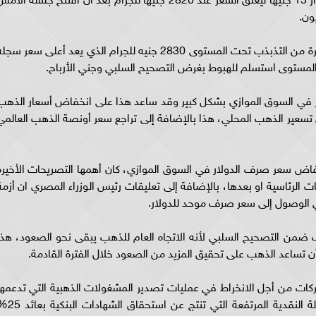
الانخفاض الكبير في سعر الذهب اليوم يأتي بعد فترة من التذبذب تحت المستوى 2830 جنيه للجرام الذي يعد أعلى سعر سج
المستوى استسلم للهبوط بغرض التصحيح السلبي وجني الأرباح.
 في السوق الموازي بشكل كبير وقد ساعد هذا على انخفاض أسعار الذهب
تسعير الذهب المحلي، هذا بالإضافة إلى تراجع سعر أونصة الذهب العالمي
ض سعر صرف الدولار في السوق الموازي، كان أهمها التصريحات الأخيرة
الرئاسية او بعدها، بالإضافة إلى تعليقات رئيس الوزراء المصري ان أزمة
ي الوصول إلى سعر صرف موحد للدولار.
ب ضمن التصحيح السلبي لأنه الاتجاه العام للذهب يبقى نحو الصعود، هذا
 تساعد الذهب على تحقيق المزيد من الصعود خلال الفترة القادمة.
كات من أجل الانخراط في عمليات تصدير المشغولات الذهبية التي تدعمها
الدولة حالياً وبشكل كبير، هذا بالإضافة إلى السيولة النقدية المرتفعة التي تنت