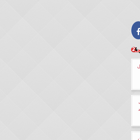
ل
لآن