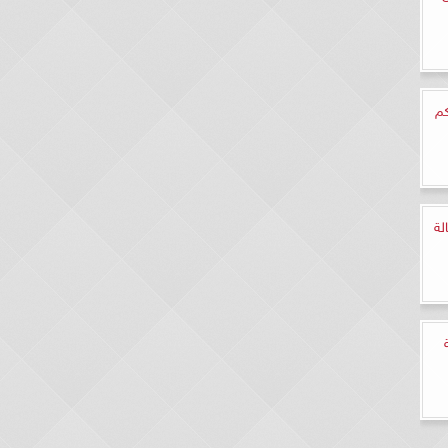
كم
لة