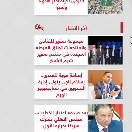
وتميزًا
آخر الأخبار
مجموعة سفير للفنادق
والمنتجعات تطلق المرحلة
المجددة في منتجع سفير
شرم الشيخ
إضافة قوية للفندق..
إسلام ناجي يتولى إدارة
التسويق في شتايجنبرجر
الهرم
أدنى
بعد صدمة اعتذار الخطيب..
مجلس الأهلي يتحرك
سريعًا بقراره الأول
مس