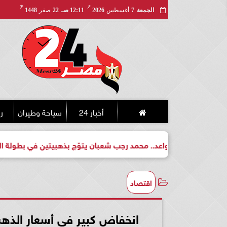
مـ
هـ
الجمعة
7
أغسطس
2026
12:11 صـ
22
صفر
1448
أخبار 24
سياحة وطيران
ري
 واعد.. محمد رجب شعبان يتوّج بذهبيتين في بطولة الجمهورية للكيك
اقتصاد
انخفاض كبير في أسعار الذه