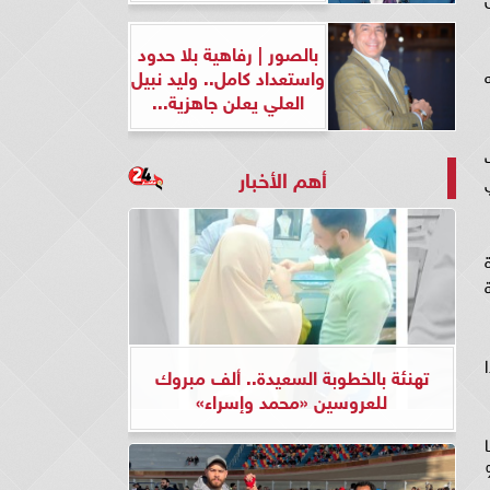
بالصور | رفاهية بلا حدود
واستعداد كامل.. وليد نبيل
له
العلي يعلن جاهزية...
أهم الأخبار
تهنئة بالخطوبة السعيدة.. ألف مبروك
للعروسين «محمد وإسراء»
ج عن استحقاق الشهادات البنكية بعائد 25%