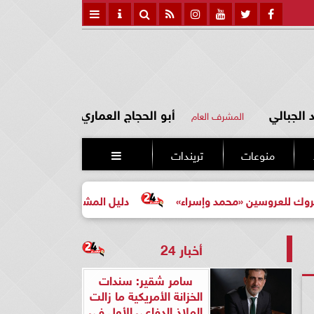
الجبالي
أبو الحجاج العماري
المشرف العام
منوعات
تريندات

 «محمد وإسراء»
دليل المشتري لأول مرة لاختيار مشروع عقا
أخبار 24
سامر شقير: سندات
الخزانة الأمريكية ما زالت
الملاذ الدفاعي الأول في