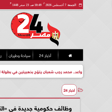
مـ
هـ
الجمعة
7
أغسطس
2026
10:49 صـ
23
صفر
1448
أخبار 24
سياحة وطيران
ري
بطل واعد.. محمد رجب شعبان يتوّج بذهبيتين في بطولة الجمهورية للك
أخبار 24
وظائف حكومية جديدة في «التض