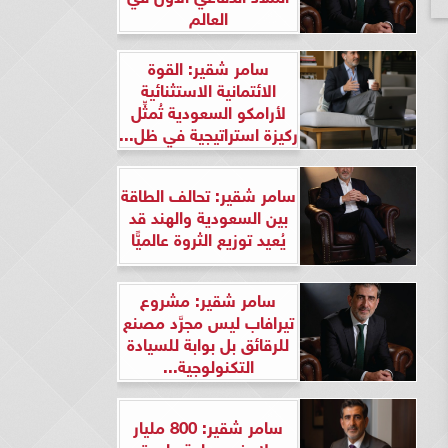
العالم
سامر شقير: القوة
الائتمانية الاستثنائية
لأرامكو السعودية تُمثِّل
ركيزة استراتيجية في ظل...
سامر شقير: تحالف الطاقة
بين السعودية والهند قد
يُعيد توزيع الثروة عالميًّا
سامر شقير: مشروع
تيرافاب ليس مجرَّد مصنع
للرقائق بل بوابة للسيادة
التكنولوجية...
سامر شقير: 800 مليار
دولار في ساعة واحدة..