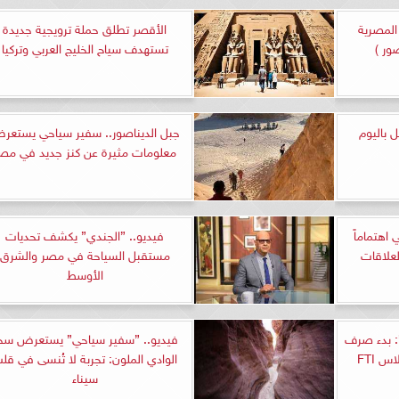
 المصرية
الأقصر تطلق حملة ترويجية جديدة
ور )
تستهدف سياح الخليج العربي وتركيا
ل باليوم
جبل الديناصور.. سفير سياحي يستعر
معلومات مثيرة عن كنز جديد في مص
اهتماماً
فيديو.. ”الجندي” يكشف تحديات
العلاقات
مستقبل السياحة في مصر والشرق
الأوسط
”: بدء صرف
فيديو.. ”سفير سياحي” يستعرض سح
 FTI
الوادي الملون: تجربة لا تُنسى في قل
سيناء