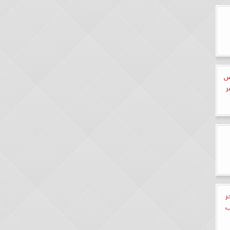
ض
ر
ر
ب