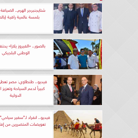
شتايجنبرجر الهرم.. الضيافة
بلمسة عالمية راقية (بالص
بالصور.. «الفيروز يلازا» يحتف
الوطني البلجيكي
فيديو.. طنطاوي: مصر تعطي 
كبيراً لدعم السياحة وتعزيز 
الدولية
فيديو.. انفراد لـ”سفير سياحي
تعويضات المتضررين من إفلاس