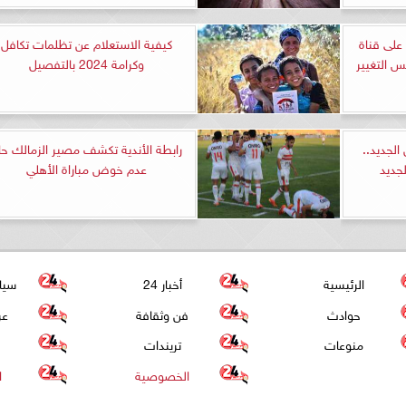
على قناة
كيفية الاستعلام عن تظلمات تكافل
س التغيير
وكرامة 2024 بالتفصيل
الجديد..
رابطة الأندية تكشف مصير الزمالك حا
لجديد
عدم خوض مباراة الأهلي
الرئيسية
أخبار 24
سيا
حوادث
فن وثقافة
عر
منوعات
تريندات
الخصوصية
ا