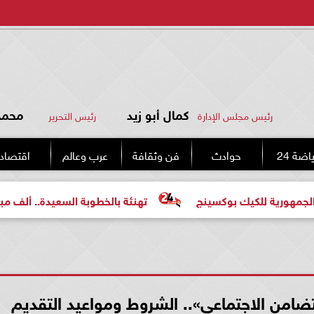
كمال أبو زيد
محمد 
رئيس مجلس الإدارة
رئيس التحرير
اضة 24
حوادث
فن وثقافة
عرب وعالم
اقتصاد
يك بوكسينج
تهنئة بالخطوبة السعيدة.. ألف مبروك للعروسين
امن الاجتماعي».. الشروط ومواعيد التقديم