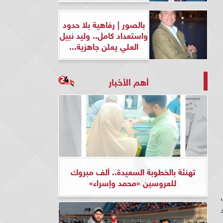
بالصور | رفاهية بلا حدود
واستعداد كامل.. وليد نبيل
العلي يعلن جاهزية...
أهم الأخبار
تهنئة بالخطوبة السعيدة.. ألف مبروك
للعروسين «محمد وإسراء»