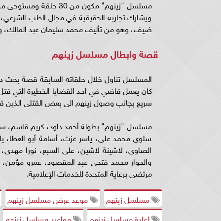
مسلسل "زينهم" مكون من 0
ويشارك تجاربه الحقيقية في مجال الطب الشرعي، 
ضيف، وهو من تأليف محمد سليمان عبد المالك، وإن
قصة وابطال مسلسل زينهم
المسلسل تناول خلال حلقاته السابقة قصة بحث د
كان يعمل قاضي في احد القضايا الخطيرة التي قتل 
سريع بجانب وصول زينهم الى بعض القتلى الذين ق
مسلسل "زينهم" بطولة أحمد داود، كريم قاسم، سلم
سلوى محمد على، ياسر عزت، أسامة أبو العطا، يا
الصاوى، لاشينة لاشين، على السبع، نورا مهدى، 
والحوار محمد فتحى عبد المقصود، عمرو مؤمن، عم
مرتضى برعاية المتحدة للخدمات الإعلامية.
مسلسل زينهم
موعد عرض مسلسل زينهم
اعادة مسلسل زينهم
مواعيد مسلسل زينهم