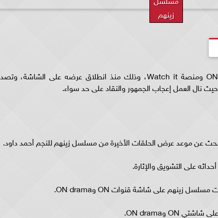
مسلسل
زينهم
حقق مسلسل زينهم نجاحا كبيرا عبر شاشة قناة ON ومنصة Watch it، وذلك منذ انطلاق عرضه على الشاشة، وتصد
يث نال العمل إعجاب الجمهور والنقاد على حد سواء.
لبحث عن موعد عرض الحلقات الأخيرة من مسلسل زينهم للنجم أحمد داود.
داثه على التشويق والإثارة.
ل زينهم على شاشة قنوات ON وON drama.
ON وON drama.