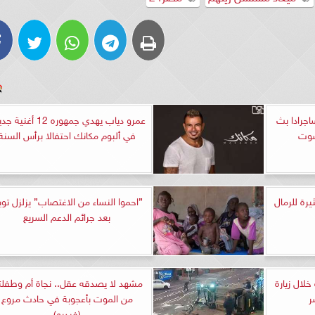
اجرادا بث
عمرو دياب يهدي جمهوره 12 أغن
شوت
في ألبوم مكانك احتفالا برأس السنة
يرة للرمال
”احموا النساء من الاغتصاب” يزلزل توي
بعد جرائم الدعم السريع
لال زيارة
مشهد لا يصدقه عقل.. نجاة أم وطفلت
ر
من الموت بأعجوبة في حادث مروع
(فيديو)