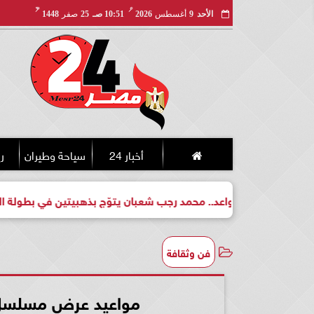
مـ
هـ
الأحد
9
أغسطس
2026
10:51 صـ
25
صفر
1448
أخبار 24
سياحة وطيران
ري
لبطل واعد.. محمد رجب شعبان يتوّج بذهبيتين في بطولة الجمهورية ل
فن وثقافة
مواعيد عرض مسلسل زي