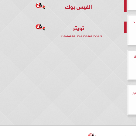
الفيس بوك
د
تويتر
Tweets by mesr244
ور