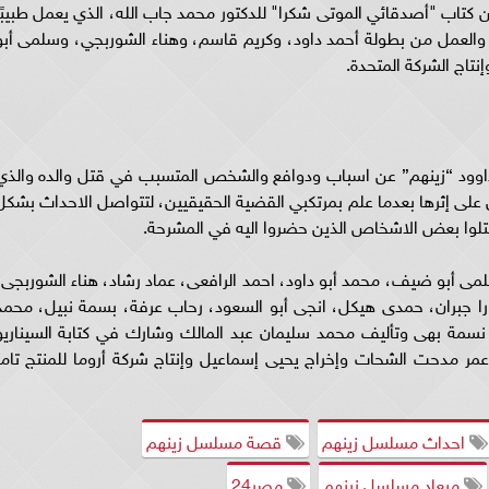
3 حلقة ومستوحى من كتاب "أصدقائي الموتى شكرا" للدكتور محمد جاب الله، الذي يعمل طبيبً
والعمل من بطولة أحمد داود، وكريم قاسم، وهناء الشوربجي، وسلمى أبو
تاج الشركة المتحدة.
اوود “زينهم” عن اسباب ودوافع والشخص المتسبب في قتل والده والذي
على إثرها بعدما علم بمرتكبي القضية الحقيقيين، لتتواصل الاحداث بشكل
تلوا بعض الاشخاص الذين حضروا اليه في المشرحة.
ى أبو ضيف، محمد أبو داود، احمد الرافعى، عماد رشاد، هناء الشوربجى،
را جبران، حمدى هيكل، انجى أبو السعود، رحاب عرفة، بسمة نبيل، محمد
نسمة بهى وتأليف محمد سليمان عبد المالك وشارك في كتابة السيناريو
ر مدحت الشحات وإخراج يحيى إسماعيل وإنتاج شركة أروما للمنتج تامر
احداث مسلسل زينهم
قصة مسلسل زينهم
ميعاد مسلسل زينهم
مصر24