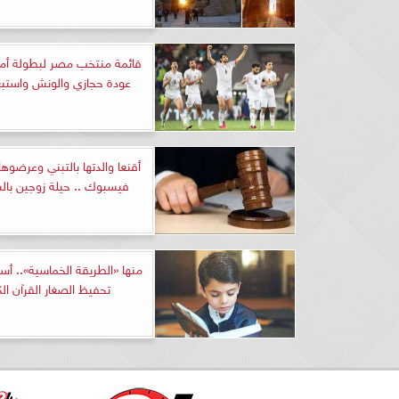
قائمة منتخب مصر لبطولة أمم 
عودة حجازي والونش واستبع
أقنعا والدتها بالتبني وعرضوها
فيسبوك .. حيلة زوجين بالش
منها «الطريقة الخماسية».. أس
تحفيظ الصغار القرآن الك