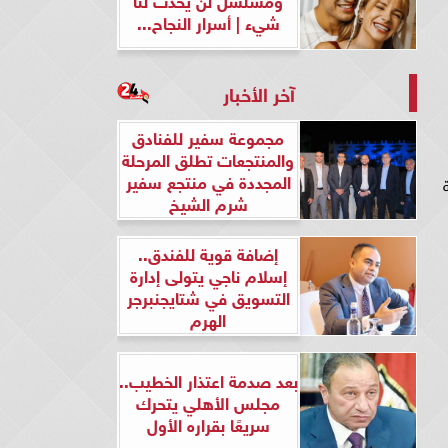
شيء | أسرار النجاح...
آخر الأخبار
مجموعة سفير للفنادق
والمنتجعات تطلق المرحلة
المجددة في منتجع سفير
ة
شرم الشيخ
إضافة قوية للفندق..
إسلام ناجي يتولى إدارة
التسويق في شتايجنبرجر
الهرم
بعد صدمة اعتذار الخطيب..
مجلس الأهلي يتحرك
سريعًا بقراره الأول