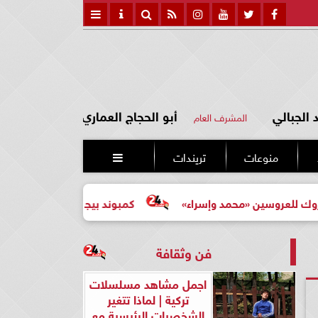
الجبالي
أبو الحجاج العماري
المشرف العام
منوعات
تريندات

ين «محمد وإسراء»
كمبوند بيجونيا: اختيارك الأرقى لحياة أكثر ه
فن وثقافة
اجمل مشاهد مسلسلات
تركية | لماذا تتغير
الشخصيات الرئيسية مع