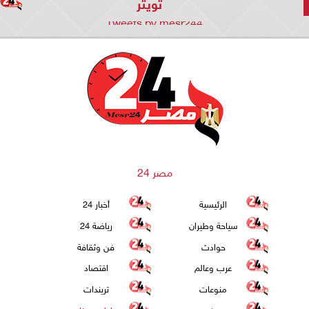
تويتر
Tweets by mesr244
مصر 24
الرئيسية
أخبار 24
سياحة وطيران
رياضة 24
حوادث
فن وثقافة
عرب وعالم
اقتصاد
منوعات
تريندات