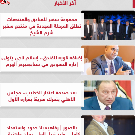
آخر الأخبار
مجموعة سفير للفنادق والمنتجعات
تطلق المرحلة المجددة في منتجع سفير
شرم الشيخ
إضافة قوية للفندق.. إسلام ناجي يتولى
إدارة التسويق في شتايجنبرجر الهرم
بعد صدمة اعتذار الخطيب.. مجلس
الأهلي يتحرك سريعًا بقراره الأول
بالصور | رفاهية بلا حدود واستعداد
كامل.. وليد نبيل العلي يعلن جاهزية...