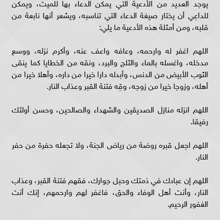
يوجد العديد من الأدعية التي يمكن الدعاء بها للميت، ويمكن
للداعِي أن يختار صيغة الدعاء التي تناسبه، ويشعر أنها نابعة من
قلبه، ومن أمثلة هذه الأدعية ما يلي:
اللهم اغفر له وارحمه، وعافه واعف عنه، وأكرم نزله، ووسع
مدخله، واغسله بالماء والثلج والبرد، ونقه من الخطايا كما ينقى
الثوب الأبيض من الدنس، وأبدله دارا خيرا من داره، وأهلا خيرا من
أهله، وزوجا خيرا من زوجه، وقِه فتنة القبر وعذاب النار.
اللهم انزله منازل الصديقين والشهداء والصالحين، وحسن أولئك
رفيقا.
اللهم اجعل قبره روضة من رياض الجنة، ولا تجعله حفرة من حفر
النار.
اللهم إن عبادك في ذمتك وحبل جوارك، فقهم فتنة القبر، وعذاب
النار، وأنت أهل الوفاء والحق، فاغفر لهم وارحمهم، إنك أنت
الغفور الرحيم.