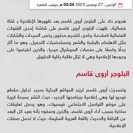
الإثنين، 27 نوفمبر 2023
03:34 مـ
بتوقيت القاهرة
هجوم حاد على البلوجر أروى قاسم بعد ظهورها كإعلامية بـ قناة
فضائية.. ظهرت البلوجر أروى قاسم على شاشة إحدى القنوات
الفضائية كمقدمة برامج، لتقديم محتوى يخص السيدات والشابات
مثل الاهتمام بالبشرة والشعر ومستحضرات التجميل، وهو ما أثار
جدلًا واسعًا على منصات السوشيال ميديا، والذين اعترضوا على
وجودها كإعلامية وهي لا تزال طالبة بكلية الحقوق.
البلوجر أروى قاسم
وتصدرت أروى قاسم تريند المواقع البحثية بمجرد تداول مقطع
فيديو لها وهي إعلامية ببرنامجها الجديد، حيث انتشر بسرعة كبيرة
على موقع التواصل الاجتماعي فيسبوك، وهو يحمل تعليقات
ساخرة بسبب أداء أروى قاسم، والذين وصفوه بأنه بعيد كل البعد
عن اللباقة والحديث باللغة العربية السليمة، حيث لا تحمل صفات
الإعلامية.