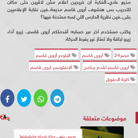
مذيع عادي..الفكرة ان خريجين اعلام مش لاقيين حتى مكان
للتدريب بس هنشوف أروى قاسم مذيعة..فين نقابة الإعلاميين
بقى..فين نظرية الحارس اللي لسه ممتحنة فيها؟
وكتب مستخدم آخر عبر حسابه: أقدملكم أروى قاسم.. زيرو أداء
زيرو لباقة ولا تمتاز غير بفرط الحركة.
مصر24
أروى قاسم
البلوجر أروى قاسم
اروى قاسم تقدم برنامج
الانفلونسر اروى قاسم
كلية الحقوق
موضوعات متعلقة
عريس ينهي حياة زوجته وشقيقتها