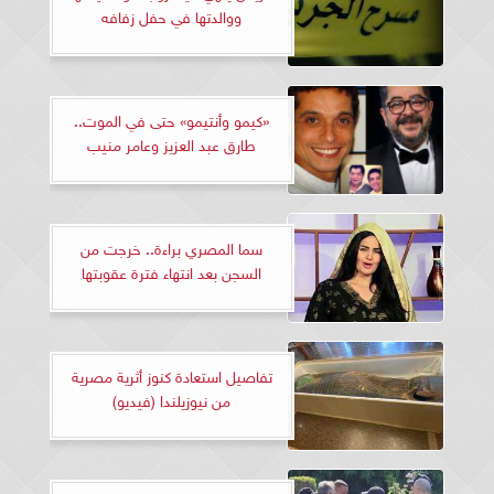
ووالدتها في حفل زفافه
«كيمو وأنتيمو» حتى في الموت..
طارق عبد العزيز وعامر منيب
سما المصري براءة.. خرجت من
السجن بعد انتهاء فترة عقوبتها
تفاصيل استعادة كنوز أثرية مصرية
من نيوزيلندا (فيديو)