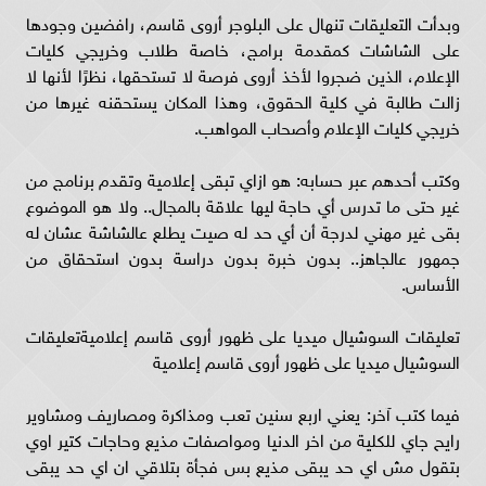
وبدأت التعليقات تنهال على البلوجر أروى قاسم، رافضين وجودها
على الشاشات كمقدمة برامج، خاصة طلاب وخريجي كليات
الإعلام، الذين ضجروا لأخذ أروى فرصة لا تستحقها، نظرًا لأنها لا
زالت طالبة في كلية الحقوق، وهذا المكان يستحقنه غيرها من
خريجي كليات الإعلام وأصحاب المواهب.
وكتب أحدهم عبر حسابه: هو ازاي تبقى إعلامية وتقدم برنامج من
غير حتى ما تدرس أي حاجة ليها علاقة بالمجال.. ولا هو الموضوع
بقى غير مهني لدرجة أن أي حد له صيت يطلع عالشاشة عشان له
جمهور عالجاهز.. بدون خبرة بدون دراسة بدون استحقاق من
الأساس.
تعليقات السوشيال ميديا على ظهور أروى قاسم إعلاميةتعليقات
السوشيال ميديا على ظهور أروى قاسم إعلامية
فيما كتب آخر: يعني اربع سنين تعب ومذاكرة ومصاريف ومشاوير
رايح جاي للكلية من اخر الدنيا ومواصفات مذيع وحاجات كتير اوي
بتقول مش اي حد يبقى مذيع بس فجأة بتلاقي ان اي حد يبقى