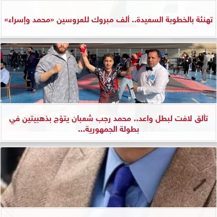
تهنئة بالخطوبة السعيدة.. ألف مبروك للعروسين «محمد وإسراء»
تألق لافت لبطل واعد.. محمد رجب شعبان يتوّج بذهبيتين في
بطولة الجمهورية...