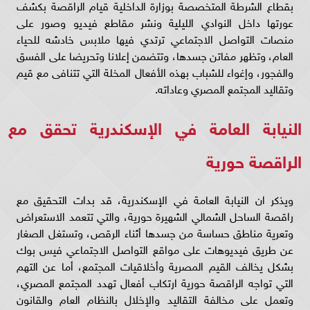
بقطاع الشرطة المتخصصة بوزارة الداخلية قيام الراقصة بكشف
عورتها داخل النوادي الليلية ونشر مقاطع فيديو وصور على
منصات التواصل الاجتماعي ترتدي فيها ملابس خادشه للحياء
العام، وتظهر مفاتن جسدها، وتتضمن إعلانا وتحريضا على الفسق
والفجور، وإغواء للشباب بهذه الأفعال المخلة التي تتنافى مع قيم
وتقاليد المجتمع المصري وعاداته.
النيابة العامة في الإسكندرية تحقق مع
الراقصة حورية
ويذكر ان النيابة العامة في الإسكندرية، قد بدات التحقيق مع
راقصة الساحل الشمالي الشهيرة حورية، والتي تتعمد الاستعراض
وتعرية مناطق حساسة من جسدها أثناء الرقص، وتستغل الصغار
عن طريق فيديوهات على مواقع التواصل الاجتماعي فيس بوك
بشكل يخالف القيم المصرية وأخلاقيات المجتمع، أما عن التهم
التي تواجه الراقصة حورية ارتكاب أفعال تهدد المجتمع المصري،
وتعمل على مخالفة التقاليد والإخلال بالنظام العام والقانون