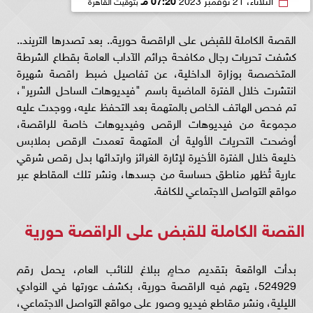
القصة الكاملة للقبض على الراقصة حورية.. بعد تصدرها التريند..
كشفت تحريات رجال مكافحة جرائم الآداب العامة بقطاع الشرطة
المتخصصة بوزارة الداخلية، عن تفاصيل ضبط راقصة شهيرة
انتشرت خلال الفترة الماضية باسم "فيديوهات الساحل الشرير"،
تم فحص الهاتف الخاص بالمتهمة بعد التحفظ عليه، ووجدت عليه
مجموعة من فيديوهات الرقص وفيديوهات خاصة للراقصة،
أوضحت التحريات الأولية أن المتهمة تعمدت الرقص بملابس
خليعة خلال الفترة الأخيرة لإثارة الغرائز وارتدائها بدل رقص شرقي
عارية تُظهر مناطق حساسة من جسدها، ونشر تلك المقاطع عبر
مواقع التواصل الاجتماعي للكافة.
القصة الكاملة للقبض على الراقصة حورية
بدأت الواقعة بتقديم محامٍ ببلاغ للنائب العام، يحمل رقم
524929، يتهم فيه الراقصة حورية، بكشف عورتها في النوادي
الليلية، ونشر مقاطع فيديو وصور على مواقع التواصل الاجتماعي،