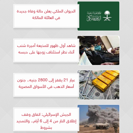
الديوان الملكي يعلن حالة وفاة جديدة
في العائلة المالكة
شاهد أول ظهور للمذيعة أميرة شنب
أثناء نظر استئناف زوجها على حبسه
عيار 21 يقفز إلى 2800 جنيه.. جنون
أسعار الذهب في الأسواق المصرية
الجيش الإسرائيلي: اتفاق وقف
إطلاق النار من 4 إلى 6 أيام.. والتمديد
بشروط