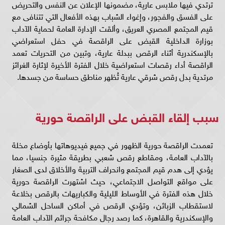
ترتدي فيها ملابس عارية، مضمونها الإعلان عن النفس والتحريض
على الفسق والفجور، وإغواء الشباب بهذه الأفعال التي تتنافى مع
قيم المجتمع المصري العريق، وألقت الإدارة العامة لحماية الآداب
بوزارة الداخلية القبض على الراقصة في حفل استعراضي
بالإسكندرية أثناء الرقص ببدلة عارية، وتبين من التحريات تعمد
الراقصة أداء رقصات استعراضية خلال الفترة الأخيرة لإثارة الغرائز
مرتدية بدل رقص شرقي عارية تُظهر مناطق حساسة من جسدها.
سبب إلقاء القبض على الراقصة حورية
تعمدت الراقصة حورية الظهور في جميع فيديوهاتها بأوضاع مخلة
بالآداب العامة، ومقاطع رقص شعبي بطريقة مثيرة جنسيا، مما
يؤدي إلى هدم قيم المجتمع وانحراف التربية والأخلاق لدى الصغار
على مواقع التواصل الاجتماعي، حيث اشتهرت الراقصة حورية
خلال هذه الفترة في الأوساط الليلية والكباريهات بالرقص بخلاعة
لاستقطاب الزبائن، وتؤدي الرقص في أماكن الساحل الشمالي
والإسكندرية والقاهرة، كما رصد رجال مكافحة جرائم الآداب العامة