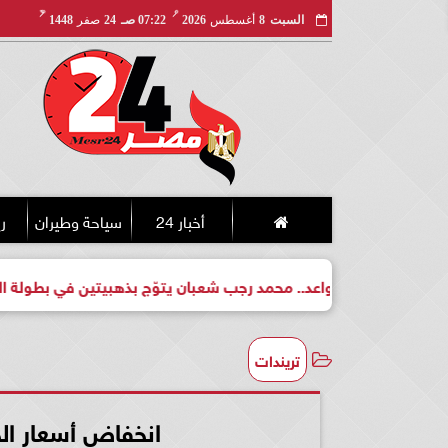
مـ
هـ
السبت
8
أغسطس
2026
07:22 صـ
24
صفر
1448
أخبار 24
سياحة وطيران
ري
 واعد.. محمد رجب شعبان يتوّج بذهبيتين في بطولة الجمهورية للكيك
تريندات
انخفاض أسعار الح