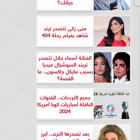
حياتك؟
منى زكي تتصدر ترند
شاهد بفيلم رحلة 404
الفنانة أسماء جلال تتصدر
تريند السوشيال ميديا
بسبب مايكل جاكسون.. ما
القصة؟
جميع الترددات.. القنوات
الناقلة لمباريات كوبا أمريكا
2024
بعد تصدرها الترند.. أبرز
المحطات في حياة ريهام