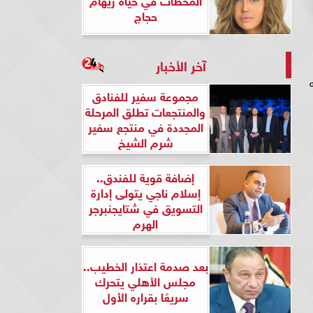
حجاج
آخر الأخبار
لاستثماري» 176 جنيه
مجموعة سفير للفنادق
والمنتجعات تطلق المرحلة
المجددة في منتجع سفير
شرم الشيخ
إضافة قوية للفندق..
إسلام ناجي يتولى إدارة
التسويق في شتايجنبرجر
الهرم
بعد صدمة اعتذار الخطيب..
مجلس الأهلي يتحرك
سريعًا بقراره الأول