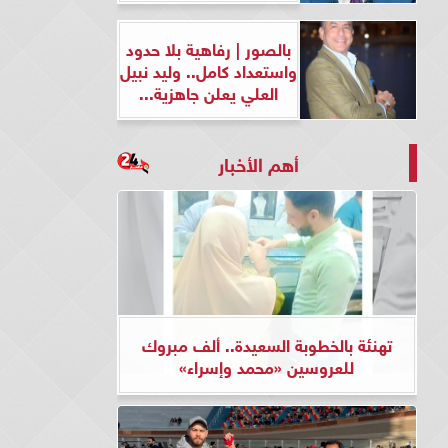
بالصور | رفاهية بلا حدود
واستعداد كامل.. وليد نبيل
العلي يعلن جاهزية...
أهم الأخبار
تهنئة بالخطوبة السعيدة.. ألف مبروك
للعروسين «محمد وإسراء»