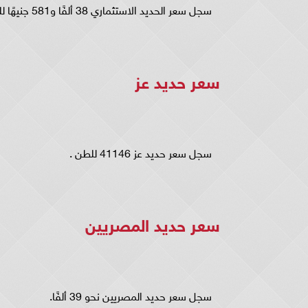
سجل سعر الحديد الاستثماري 38 ألفًا و581 جنيهًا للطن تسليم أرض المصنع.
سعر حدید عز
سجل سعر حديد عز 41146 للطن .
سعر حدید المصریین
سجل سعر حديد المصريين نحو 39 ألفًا.