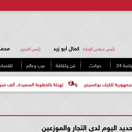
كمال أبو زيد
محمد 
رئيس مجلس الإدارة
رئيس التحرير
اضة 24
حوادث
فن وثقافة
عرب وعالم
اقتصاد
 بوكسينج
تهنئة بالخطوبة السعيدة.. ألف مبروك للعروسين «
ديد اليوم لدى التجار والموزعين