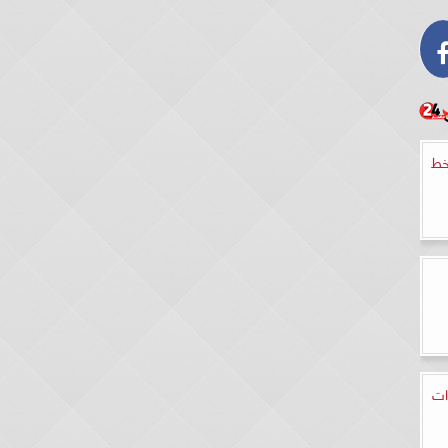
خط
ات