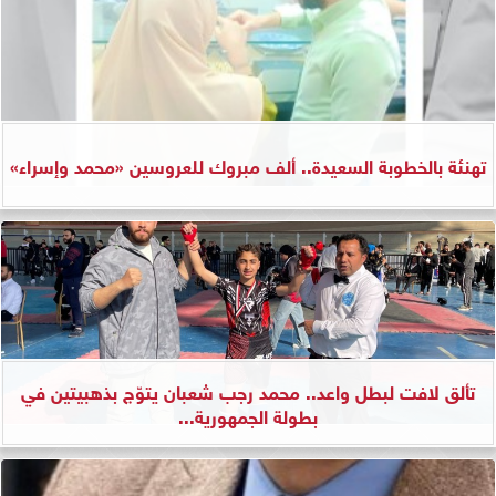
تهنئة بالخطوبة السعيدة.. ألف مبروك للعروسين «محمد وإسراء»
تألق لافت لبطل واعد.. محمد رجب شعبان يتوّج بذهبيتين في
بطولة الجمهورية...