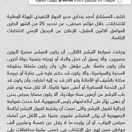
كشف المستشار أحمد بنداري مدير الجهاز التنفيذي للهيئة الوطنية
للانتخابات، خلال مؤتمر صحفى، عن تحديد 25 من الشهر الجارى
الموافق الاثنين المقبل، للإعلان عن الجدول الزمني لانتخابات
الرئاسة.
وجاءت ضوابط الترشح كالتالى.. أن يكون المرشح مصريًا لأبوين
مصريين، وألا يسبق أن حمل والداه أو زوجته جنسية دولة أخرى،
وأن يكون حاصلًا على مؤهل عالٍ، وأن يكون متمتعًا بحقوقه
المدنية والسياسية، وألا يكون قـد حكـم عليـه فـى جنايـة أو جريمـة
مخلـة بالشرف أو الأمانـة ولـو كان قـد رد إليه اعتباره، وأن يكون قد
أدى الخدمة العسكرية أو أعفى منها قانونًا، ألا تقل سنه يوم فتح
باب الترشح عن أربعين سنة ميلادية، ألا يكون مصابا بمرض بدنى
أو ذهنى يؤثر على أدائه لمهام رئيس الجمهورية. كما حددت ضوابط
إجرائية لقبول الترشح والتى نصت أن يشترط لقبول الترشح لرئاسة
الجمهورية أن يزكى المترشح عشرون عضوًا على الأقل من أعضاء
مجلس النواب، أو أن يؤيده ما لا يقـل عن خمسة وعشرين ألف
مواطن ممن لهم حق الانتخاب فى خمس عشرة محافظات على