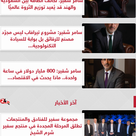
والهند قد يُعيد توزيع الثروة عالميًّا
سامر شقير: مشروع تيرافاب ليس مجرَّد
مصنع للرقائق بل بوابة للسيادة
التكنولوجية...
سامر شقير: 800 مليار دولار في ساعة
واحدة.. ماذا يحدث في الاقتصاد...
آخر الأخبار
مجموعة سفير للفنادق والمنتجعات
تطلق المرحلة المجددة في منتجع سفير
شرم الشيخ