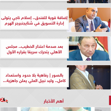
إضافة قوية للفندق.. إسلام ناجي يتولى
إدارة التسويق في شتايجنبرجر الهرم
بعد صدمة اعتذار الخطيب.. مجلس
الأهلي يتحرك سريعًا بقراره الأول
بالصور | رفاهية بلا حدود واستعداد
كامل.. وليد نبيل العلي يعلن جاهزية...
أهم الأخبار