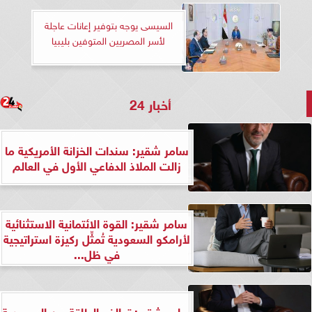
السيسى يوجه بتوفير إعانات عاجلة
لأسر المصريين المتوفين بليبيا
أخبار 24
سامر شقير: سندات الخزانة الأمريكية ما
زالت الملاذ الدفاعي الأول في العالم
سامر شقير: القوة الائتمانية الاستثنائية
لأرامكو السعودية تُمثِّل ركيزة استراتيجية
في ظل...
سامر شقير: تحالف الطاقة بين السعودية