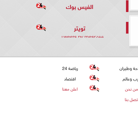
الفيس بوك
تويتر
Tweets by mesr244
حة وطيران
رياضة 24
ب وعالم
اقتصاد
من نحن
اعلن معنا
تصل بنا