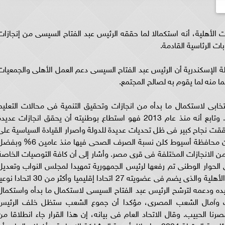
 الأهلية، أنه استكمالا لما حققه الرئيس عبد الفتاح السيسى من إنجازات
ات الرئاسية القادمة.
 الإسكندرية أن الرئيس عبد الفتاح السيسى دعم العمل الأهلى والجمعيات
تخابى لاستكمال ما بدأه من انجازات وتحقيق التنمية فى محالات التعليم
والطرق والصناعة والطاقة والصحة والبنية التحتية. وتابع أنه منذ عام 2013 فهو استطاع بوطنيته أن يحقق انجازات عدي
 حققت نجاح كبير فى ظل تحديات عديدة للدولة واصرار القيادة السياسية على
استكمال المرحلة الثانية وتحقيق انجازات موضحا أن محافظة أسيوط كلن نسبة الصرف الصحى فيها منذ عامين 
ن الانجازات المختلفة فى قرى مصر. وأشار إلى أن كافة التوصيات الخاصة
 الحوار الوطنى تم رفعها لرئيس الجمهورية تمهيدا لمجلس النواب وتعديل
القانون. وكان الاتحاد العام للجمعيات والمؤسسات الأهلية والذى يضم فى عضويته 27 اتحادا إقليميا وأكثر من 30 اتحا
يده ودعمه لترشح الرئيس عبد الفتاح السيسى لاستكمال ما بدأه واستكمال
لعات وآمال الشعب المصرى، مؤكدا أن جموع الشعب ستظل خلف الرئيس
نا الحبيب. وقال الاتحاد العام فى بيانه، إن هذا القرار جاء انطلاقا من
أهمية الاستحقاق الدستورى المتعلق بالانتخابات الرئاسية المقبلة 2024، وإيمانا بأهمية المشاركة الإيجابية. وأضاف البيان، 