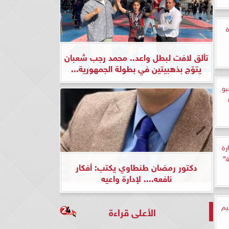
ة
تألق لافت لبطل واعد.. محمد رجب شعبان
يتوّج بذهبيتين في بطولة الجمهورية...
بو
رة
”
دكتور رمضان طنطاوي يكتب: أفكار
نافعه.... لإدارة واعيه
يم
الأعلى قراءة