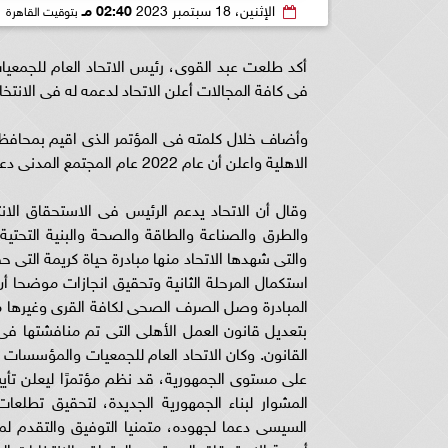
الإثنين، 18 سبتمبر 2023
02:40 مـ
بتوقيت القاهرة
أكد طلعت عبد القوى، رئيس الاتحاد العام للجمعيات
فى كافة المجالات أعلن الاتحاد لدعمه له فى الانتخاب
وأضاف خلال كلمته فى المؤتمر الذى اقيم بمحافظة
الاهلية واعلن أن عام 2022 عام المجتمع المدنى دعما منه لما يقوم به لصالح المجتمع.
وقال أن الاتحاد يدعم الرئيس فى الاستحقاق الان
والتى شهدها الاتحاد منها مبادرة حياة كريمة التى
المبادرة وصل الصرف الصحى لكافة القرى وغيرها م
بتعديل قانون العمل الأهلى التى تم منافشتها فى
على مستوى الجمهورية، قد نظم مؤتمرًا ليعلن تأي
المشوار لبناء الجمهورية الجديدة، لتحقيق تط
السيسى دعما لجهوده، متمنيا التوفيق والتقدم لمصر