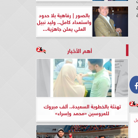
بالصور | رفاهية بلا حدود
واستعداد كامل.. وليد نبيل
العلي يعلن جاهزية...
أهم الأخبار
تهنئة بالخطوبة السعيدة.. ألف مبروك
للعروسين «محمد وإسراء»
بل