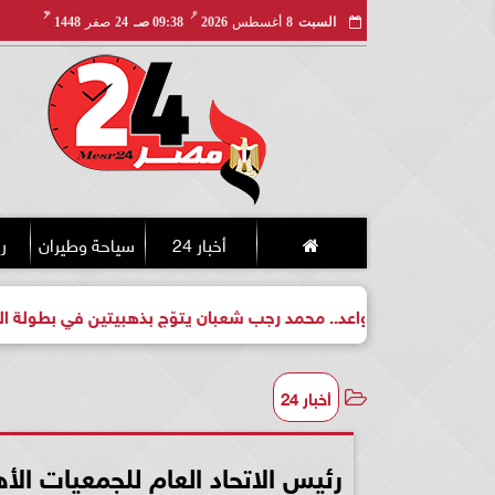
مـ
هـ
السبت
8
أغسطس
2026
09:38 صـ
24
صفر
1448
أخبار 24
سياحة وطيران
ري
لبطل واعد.. محمد رجب شعبان يتوّج بذهبيتين في بطولة الجمهورية لل
أخبار 24
رئيس الاتحاد العام للجمعيات ال