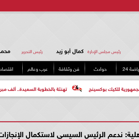
كمال أبو زيد
محمد 
رئيس مجلس الإدارة
رئيس التحرير
اضة 24
حوادث
فن وثقافة
عرب وعالم
اقتصاد
كيك بوكسينج
تهنئة بالخطوبة السعيدة.. ألف مبروك للعروس
أهلية: ندعم الرئيس السيسى لاستكمال الإنجازات