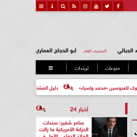
الجبالي
أبو الحجاج العماري
المشرف العام
منوعات
تريندات

ين «محمد وإسراء»
دليل المشتري لأول مرة لاختيار مشروع ع
أخبار 24
سامر شقير: سندات
الخزانة الأمريكية ما زالت
الملاذ الدفاعي الأول في