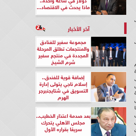
ماذا يحدث في الاقتصاد...
آخر الأخبار
مجموعة سفير للفنادق
والمنتجعات تطلق المرحلة
المجددة في منتجع سفير
شرم الشيخ
دة
إضافة قوية للفندق..
إسلام ناجي يتولى إدارة
6% وبفضل
التسويق في شتايجنبرجر
الهرم
دا نوعيا
بعد صدمة اعتذار الخطيب..
مجلس الأهلي يتحرك
سريعًا بقراره الأول
أن