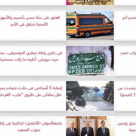
وابق وتصدع آخر
العثور على جثة مسن بأخميم والأجهز
الأمنية تحقق في الأمر
ق مركب صيد
في ذكرى وفاة عبقري الموسيقى.. مح
سيد درويش: أغانيه ما زالت مستمرة
 يتحدث عن
إصابة 5 أشخاص فى حادث تصادم سيا
؟ (فيديو)
نقل بملاكى على طريق ”غارب- الغردقة
 غرق زوجين
جامعةأسوان «الأفضل» ابتكارية فى إقل
رية
جنوب الصعيد