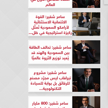
العالم
سامر شقير: القوة
الائتمانية الاستثنائية
لأرامكو السعودية تُمثِّل
ركيزة استراتيجية في ظل...
سامر شقير: تحالف الطاقة
بين السعودية والهند قد
يُعيد توزيع الثروة عالميًّا
سامر شقير: مشروع
تيرافاب ليس مجرَّد مصنع
للرقائق بل بوابة للسيادة
التكنولوجية...
سامر شقير: 800 مليار
دولار في ساعة واحدة..