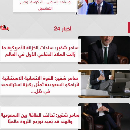
ومنافذ التموين.. الحكومة توضح
التفاصيل
أخبار 24
سامر شقير: سندات الخزانة الأمريكية ما
زالت الملاذ الدفاعي الأول في العالم
سامر شقير: القوة الائتمانية الاستثنائية
لأرامكو السعودية تُمثِّل ركيزة استراتيجية
في ظل...
سامر شقير: تحالف الطاقة بين السعودية
والهند قد يُعيد توزيع الثروة عالميًّا