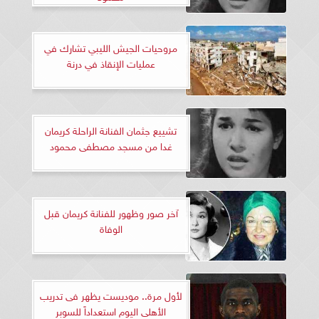
مروحيات الجيش الليبي تشارك في
عمليات الإنقاذ في درنة
تشييع جثمان الفنانة الراحلة كريمان
غدا من مسجد مصطفى محمود
آخر صور وظهور للفنانة كريمان قبل
الوفاة
لأول مرة.. موديست يظهر فى تدريب
الأهلى اليوم استعداداً للسوبر