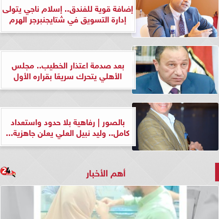
إضافة قوية للفندق.. إسلام ناجي يتولى
إدارة التسويق في شتايجنبرجر الهرم
بعد صدمة اعتذار الخطيب.. مجلس
الأهلي يتحرك سريعًا بقراره الأول
بالصور | رفاهية بلا حدود واستعداد
كامل.. وليد نبيل العلي يعلن جاهزية...
أهم الأخبار