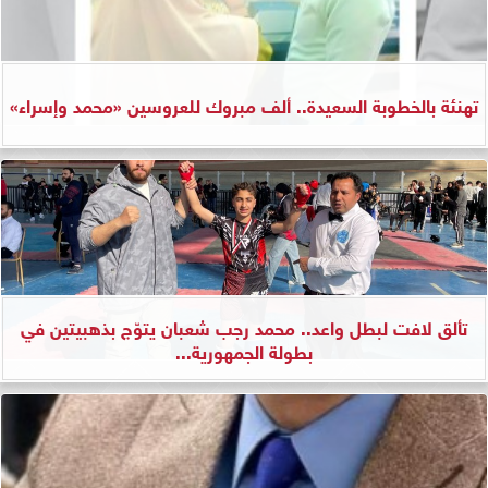
تهنئة بالخطوبة السعيدة.. ألف مبروك للعروسين «محمد وإسراء»
تألق لافت لبطل واعد.. محمد رجب شعبان يتوّج بذهبيتين في
بطولة الجمهورية...