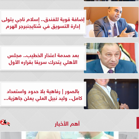
إضافة قوية للفندق.. إسلام ناجي يتولى
إدارة التسويق في شتايجنبرجر الهرم
بعد صدمة اعتذار الخطيب.. مجلس
الأهلي يتحرك سريعًا بقراره الأول
بالصور | رفاهية بلا حدود واستعداد
كامل.. وليد نبيل العلي يعلن جاهزية...
أهم الأخبار