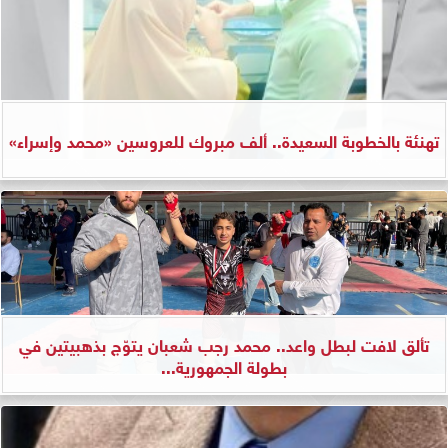
تهنئة بالخطوبة السعيدة.. ألف مبروك للعروسين «محمد وإسراء»
تألق لافت لبطل واعد.. محمد رجب شعبان يتوّج بذهبيتين في
بطولة الجمهورية...