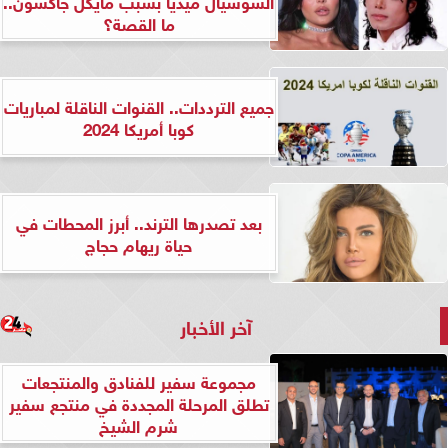
السوشيال ميديا بسبب مايكل جاكسون..
ما القصة؟
جميع الترددات.. القنوات الناقلة لمباريات
كوبا أمريكا 2024
بعد تصدرها الترند.. أبرز المحطات في
حياة ريهام حجاج
آخر الأخبار
مجموعة سفير للفنادق والمنتجعات
تطلق المرحلة المجددة في منتجع سفير
شرم الشيخ