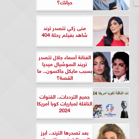
حياتك؟
منى زكي تتصدر ترند
شاهد بفيلم رحلة 404
الفنانة أسماء جلال تتصدر
تريند السوشيال ميديا
بسبب مايكل جاكسون.. ما
القصة؟
جميع الترددات.. القنوات
الناقلة لمباريات كوبا أمريكا
2024
بعد تصدرها الترند.. أبرز
المحطات في حياة ريهام