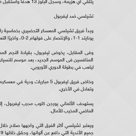
يتلقي أي هزيمة، وسجل البلوز 13 هدفًا واستقبل 5 أهداف.
تشيلسي ضد ليفربول
يونايتد 1-1، والإنتصار على فولهام 2-0، واخيرًا التعادل 1-1 مع بوروسيا دورتموند.
وفى المقابل، يخوض ليفربول، بقيادة النجم الم
المنافسين فى الموسم الجديد، بعد موسم للنسيان 
ليلعب في بطولة الدوري الأوروبي.
وتعادل في الأخري.
يستهدف الألماني يورجن كلوب مدرب ليفربول، إلي ا
الماضي المخيب للأمال.