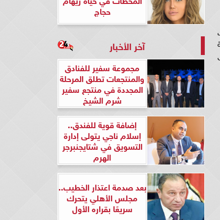
حجاج
ة
آخر الأخبار
ى
مجموعة سفير للفنادق
والمنتجعات تطلق المرحلة
المجددة في منتجع سفير
شرم الشيخ
إضافة قوية للفندق..
إسلام ناجي يتولى إدارة
التسويق في شتايجنبرجر
الهرم
بعد صدمة اعتذار الخطيب..
مجلس الأهلي يتحرك
سريعًا بقراره الأول