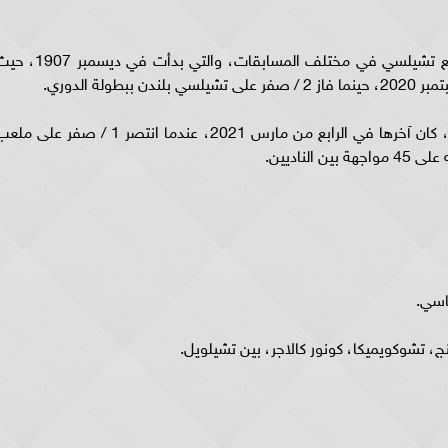
وتفوق ليفربول خلال المواجهات الـ194 السابقة مع تشيلسي في مختلف المسابقات، والتي بدأت في دي
في المقابل، حقق تشيلسي 65 فوزا على ليفربول، كان آخرها في الرابع من مارس 2021، عندما انتصر 1 / صفر على
لناديين.
اسي.
، تشوكويميكا، كونور كالاجر، بين تشيلويل.