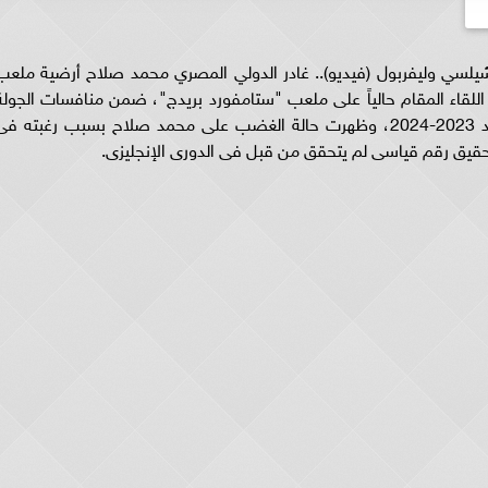
سي وليفربول (فيديو).. غادر الدولي المصري محمد صلاح أرضية ملعب
ي ضد ليفربول بالدقيقة 75 من عمر اللقاء المقام حالياً على ملعب "ستامفورد بريدج"، ضمن منافسات الجول
الأولى من بطولة الدوري الإنجليزي الموسم الجديد 2023-2024، وظهرت حالة الغضب على محمد صلاح بسبب رغبته ف
تحقيق رقم قياسى لم يتحقق من قبل فى الدورى الإنجليزى.