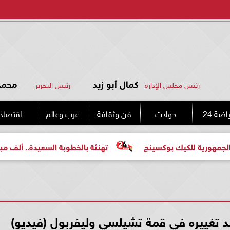
كمال أبو زيد
محمد 
رئيس مجلس الإدارة
رئيس التحرير
اضة 24
حوادث
فن وثقافة
عرب وعالم
اقتصاد
بوكسينج
تهنئة بالخطوبة السعيدة.. ألف مبروك للعروسين «م
تغييره في قمة تشيلسي وليفربول (فيديو)