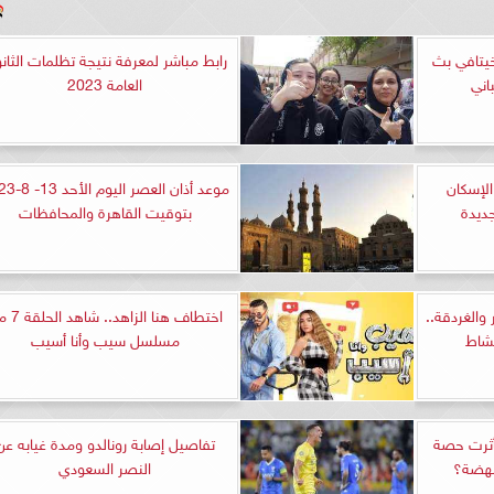
يتافي بث
رابط مباشر لمعرفة نتيجة تظلمات الثانو
اني
العامة 2023
لإسكان
موعد أذان العصر ا
جديدة
بتوقيت القاهرة والمحافظات
والغردقة..
اختطاف هنا الزاهد
مسلسل سيب وأنا أسيب
أثرت حصة
تفاصيل إصابة رونالدو ومدة غيابه عن
نهضة؟
النصر السعودي