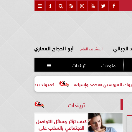
الجبالي
أبو الحجاج العماري
المشرف العام
منوعات
تريندات

حمد وإسراء»
كمبوند بيجونيا: اختيارك الأرقى لحياة أكثر هدوءًا 
تريندات
كيف تؤثر وسائل التواصل
الاجتماعي بالسلب على