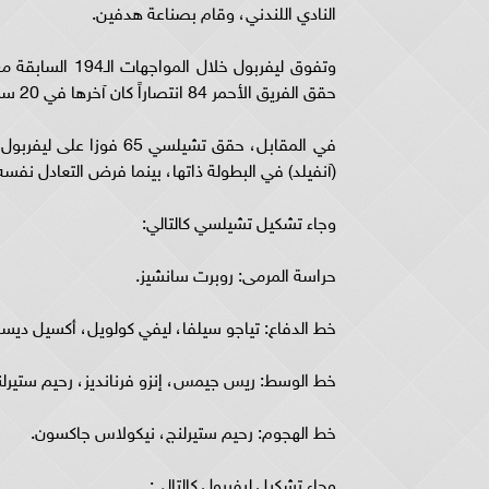
النادي اللندني، وقام بصناعة هدفين.
حقق الفريق الأحمر 84 انتصاراً كان آخرها في 20 سبتمبر 2020، حينما فاز 2 / صفر على تشيلسي بلندن ببطولة الدوري.
(آنفيلد) في البطولة ذاتها، بينما فرض التعادل نفسه على 45 مواجهة بين ا
وجاء تشكيل تشيلسي كالتالي:
حراسة المرمى: روبرت سانشيز.
خط الدفاع: تياجو سيلفا، ليفي كولويل، أكسيل ديس
خط الوسط: ريس جيمس، إنزو فرنانديز، رحيم ستيرلنج
خط الهجوم: رحيم ستيرلنج، نيكولاس جاكسون.
وجاء تشكيل ليفربول كالتالي: