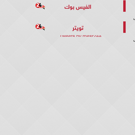
الفيس بوك
سمبر 1907، حيث
تويتر
Tweets by mesr244
 ملعب