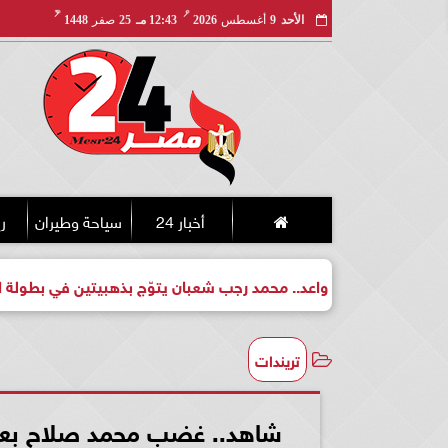
مـ
هـ
الأحد
9
أغسطس
2026
12:43 مـ
25
صفر
1448
أخبار 24
سياحة وطيران
ري
واعد.. محمد رجب شعبان يتوّج بذهبيتين في بطولة الجمهورية للكيك 
تريندات
شاهد.. غضب محمد صلاح بعد 