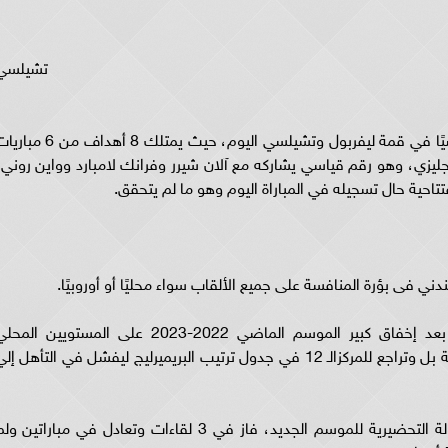
تشيلسي
وكان ينتظر الدولي المصري محمد صلاح رقمًا قياسيًا في قمة ليفربول وتشيلسي اليوم، حيث يمتلك 8 أهداف م
لإنجليزي، وهو رقم قياسي يشاركه مع آلان شيرر وفرانك لامبارد وواين روني،
تتاحية حال تسجيله في المباراة اليوم وهو ما لم يتحقق.
دني فى بؤرة المنافسة على جميع الألقاب سواء محليًا أو أوروبيًا.
ويبدأ فريق تشيلسي موسمه بالدوري الإنجليزي بعد إخفاق كبير الموسم الماضي 2022-2023 على المستويين الم
والأوروبي، حيث خرج خالي الوفاض بدون أي بطولة بل وتراجع للمركزالـ 12 في جدول ترتيب البريميرليج ليفشل في التأهل إ
لعب فريق تشيلسي 5 مباريات في 17 يومًا بالجولة التحضيرية للموسم الجديد، فاز في 3 لقاءات وتعادل في مباراتين و