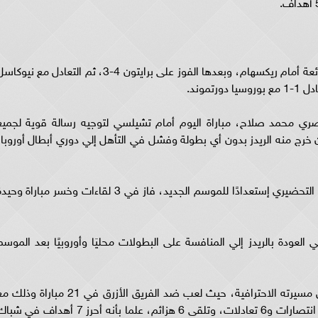
وبدأ فريق تشيلسي المعسكر التحضيري بخماسية رائعة أمام ريكسهام، وبعدها الفوز على برايتون 4-3، ثم التعادل مع نيو
صري محمد صلاح، مباراة اليوم أمام تشيلسي لتوجيه رسالة قوية لجميع
خرج منه الريدز بدون أي بطولة وفشل في التأهل إلي دوري أبطال أوروبا،
وخاض فريق ليفربول 5 مباريات ودية في معسكره التحضيري إستعدادًا للموسم الجديد، فاز في 3 لقاءات وخسر مباراة وح
لعودة بالريدز إلي المنافسة على البطولات محليَا وأوروبيًا بعد الموسم
ويعتبر تشيلسي أكثر الفرق التي واجهها صلاح خلال مسيرته الاحترافية، حيث لعب ضد الفريق الأزرق في 21 مباراة و
جميع الأندية التي دافع عن ألوانها، وحقق خلالها 9 انتصارات و6 تعادلات، وتلقى 6 هزائم، علما بأنه أحرز 7 أهداف في