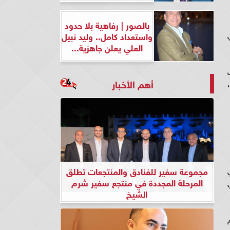
بالصور | رفاهية بلا حدود
واستعداد كامل.. وليد نبيل
العلي يعلن جاهزية...
ن 6 مباريات
أهم الأخبار
حلي
مجموعة سفير للفنادق والمنتجعات تطلق
المرحلة المجددة في منتجع سفير شرم
لي
الشيخ
لم