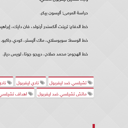
حراسة المرمى: أليسون بيكر.
خط الدفاع: ترينت ألكسندر أرنولد، فان دايك، إبراهي
خط الوسط: سوبوسلاي، ماك أليستر، كودي جاكبو.
خط الهجوم: محمد صلاح، دييجو جوتا، لويس دياز.
تشيلسي ضد ليفربول
نادي ليفربول
نادي
ماتش تشيلسي ضد ليفربول
اهداف تشيلسي 