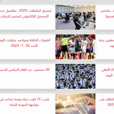
شلونة ضد ريال مدريد (3-0).. ملخص
تنسيق الجامعات 2023.. تفاصيل 
فيديو)
التسجيل الإلكتروني لترشيح للرغبات
لمغربي رضا
القنوات الناقلة ومواعيد مباريات اليو
وم
الأحد 30 -7- 2023
ة الأهلي
30 سبتمبر.. بدء العام الدراسي الجديد
اليوم
تظلم على
شرب 12 كوب مياه يوميا يساعد في
مواجهة الموجة الحارة