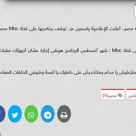
رسميًا.. إيقاف برنامج ياسمين عز على شاشة mbc مصر.. أعلنت الإعلامية ياسمين عز، توقف برنامجها
وقالت 'عز'، خلال برنامجها 'كلام الناس' المذاع على قناة Mbc : شهر أغسطس البرنامج هيبقى إجازة عشان أجهزلك فقرا
تزعليش يا مدام ومتاخديش على خاطرك يا آنسة وشوفي الحلقات المعادة
ناس
مصر24