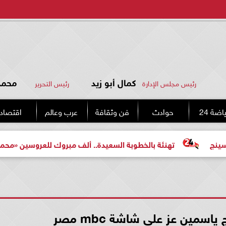
كمال أبو زيد
محمد 
رئيس مجلس الإدارة
رئيس التحرير
اضة 24
حوادث
فن وثقافة
عرب وعالم
اقتصاد
تهنئة بالخطوبة السعيدة.. ألف مبروك للعروسين «محمد وإسراء»
ياسمين عز على شاشة mbc مصر