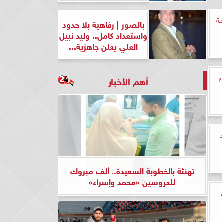
خدمة
بالصور | رفاهية بلا حدود
واستعداد كامل.. وليد نبيل
العلي يعلن جاهزية...
م
أهم الأخبار
تهنئة بالخطوبة السعيدة.. ألف مبروك
للعروسين «محمد وإسراء»