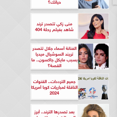
حياتك؟
منى زكي تتصدر ترند
شاهد بفيلم رحلة 404
الفنانة أسماء جلال تتصدر
تريند السوشيال ميديا
بسبب مايكل جاكسون.. ما
القصة؟
جميع الترددات.. القنوات
الناقلة لمباريات كوبا أمريكا
2024
بعد تصدرها الترند.. أبرز
المحطات في حياة ريهام