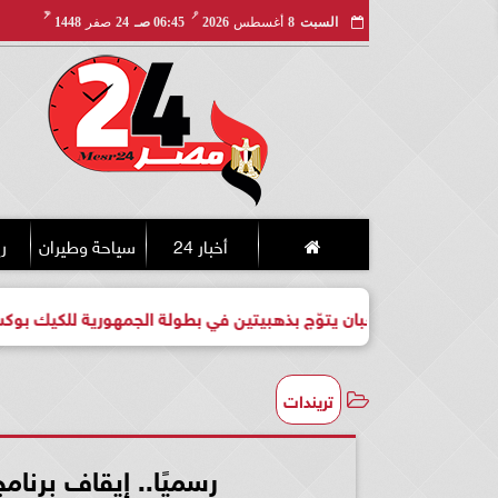
مـ
هـ
السبت
8
أغسطس
2026
06:45 صـ
24
صفر
1448
أخبار 24
سياحة وطيران
ري
ب شعبان يتوّج بذهبيتين في بطولة الجمهورية للكيك بوكسينج
تريندات
رسميًا.. إيقاف برنامج 