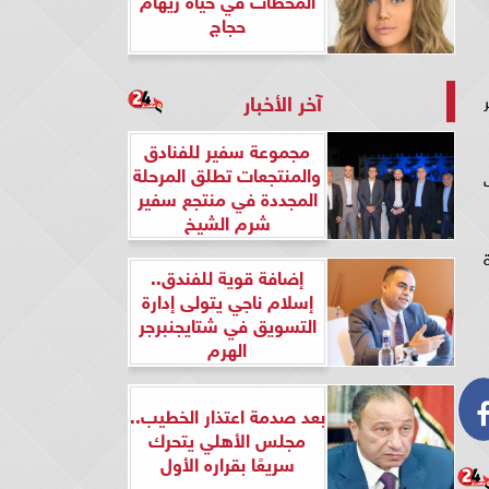
حجاج
آخر الأخبار
 على قناة Mbc مصر
مجموعة سفير للفنادق
والمنتجعات تطلق المرحلة
ت
المجددة في منتجع سفير
شرم الشيخ
إضافة قوية للفندق..
إسلام ناجي يتولى إدارة
التسويق في شتايجنبرجر
الهرم
بعد صدمة اعتذار الخطيب..
مجلس الأهلي يتحرك
سريعًا بقراره الأول