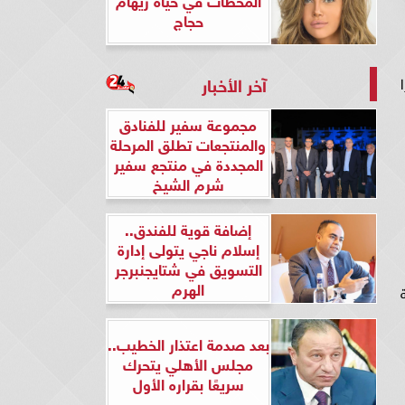
حجاج
آخر الأخبار
ا
مجموعة سفير للفنادق
والمنتجعات تطلق المرحلة
المجددة في منتجع سفير
شرم الشيخ
إضافة قوية للفندق..
إسلام ناجي يتولى إدارة
التسويق في شتايجنبرجر
الهرم
بعد صدمة اعتذار الخطيب..
مجلس الأهلي يتحرك
سريعًا بقراره الأول