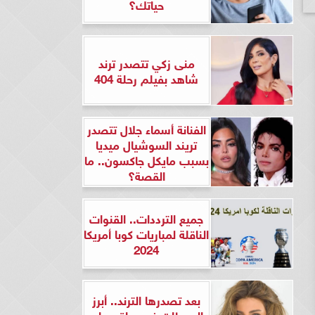
حياتك؟
منى زكي تتصدر ترند
شاهد بفيلم رحلة 404
الفنانة أسماء جلال تتصدر
تريند السوشيال ميديا
بسبب مايكل جاكسون.. ما
القصة؟
جميع الترددات.. القنوات
الناقلة لمباريات كوبا أمريكا
2024
بعد تصدرها الترند.. أبرز
المحطات في حياة ريهام