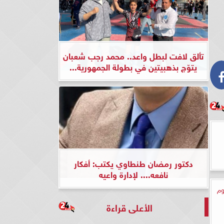
تألق لافت لبطل واعد.. محمد رجب شعبان
يتوّج بذهبيتين في بطولة الجمهورية...
دكتور رمضان طنطاوي يكتب: أفكار
نافعه.... لإدارة واعيه
وم
الأعلى قراءة