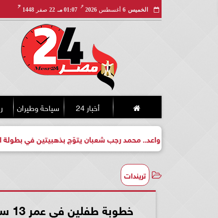
مـ
هـ
الخميس
6
أغسطس
2026
01:07 مـ
22
صفر
1448
أخبار 24
سياحة وطيران
ري
لبطل واعد.. محمد رجب شعبان يتوّج بذهبيتين في بطولة الجمهورية لل
تريندات
خطوبة طفلين في عمر 13 سنة تثير الجدل على مواقع التواصل الاجتماعي