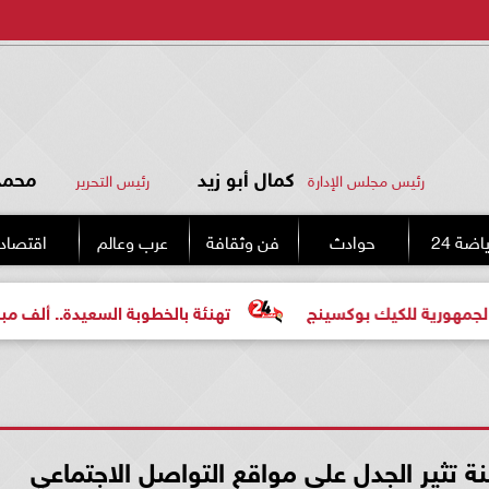
كمال أبو زيد
محمد 
رئيس مجلس الإدارة
رئيس التحرير
اضة 24
حوادث
فن وثقافة
عرب وعالم
اقتصاد
كيك بوكسينج
تهنئة بالخطوبة السعيدة.. ألف مبروك للعروسي