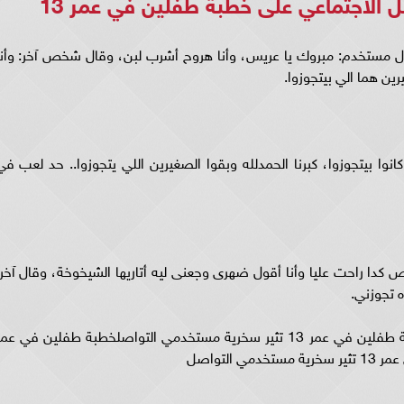
الاجتماعي على خطبة طفلين في عمر 13
ال مستخدم: مبروك يا عريس، وأنا هروح أشرب لبن، وقال شخص آخر: وأنا
رين هما الي بيتجوزوا.
انوا بيتجوزوا، كبرنا الحمدلله وبقوا الصغيرين اللي يتجوزوا.. حد لعب في
كدا راحت عليا وأنا أقول ضهرى وجعنى ليه أتاريها الشيخوخة، وقال آخر:
تعليقات مستخدمي مواقع التواصل الاجتماعيخطبة طفلين في عمر 13 تثير سخرية مستخدمي التواصلخطبة طفلين في عم