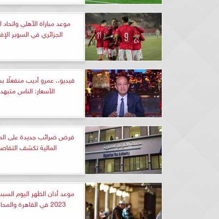
موعد مباراة الأهلي واتحاد 
الجزائري في السوبر الإف
فيديو.. عمرو أديب منفعلًا ب
الأسعار: الناس متبهدل
فرض ضرائب جديدة على المو
المالية تكشف التفاص
2023 في القاهرة والمحافظات