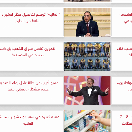
العاصمة
”المال
ريقي
سلعة من الخارج
سبب غلاء
التموين تشعل سوق الذهب بزيادات
ة
جديدة في المصنعية
اطنين..
عمرو أديب عن حالة عادل إمام الصحية
يل
عنده مشكلة وبيعاني منها
موعد أذان الظهر اليوم السبت 8 - 7 -
قفزة كبيرة في سعر دواء شهير.. مسك
الغلابة