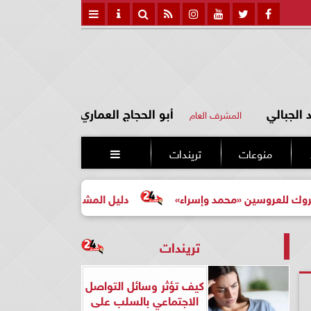
الجبالي
أبو الحجاج العماري
المشرف العام
منوعات
تريندات

ن «محمد وإسراء»
دليل المشتري لأول مرة لاختيار مشروع عق
تريندات
كيف تؤثر وسائل التواصل
الاجتماعي بالسلب على