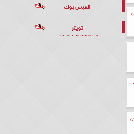
الفيس بوك
ية” توضح تفاصيل حظر استيراد 23
تويتر
Tweets by mesr244
:
ن