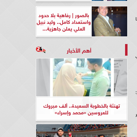
بالصور | رفاهية بلا حدود
واستعداد كامل.. وليد نبيل
العلي يعلن جاهزية...
أهم الأخبار
تهنئة بالخطوبة السعيدة.. ألف مبروك
للعروسين «محمد وإسراء»
ر