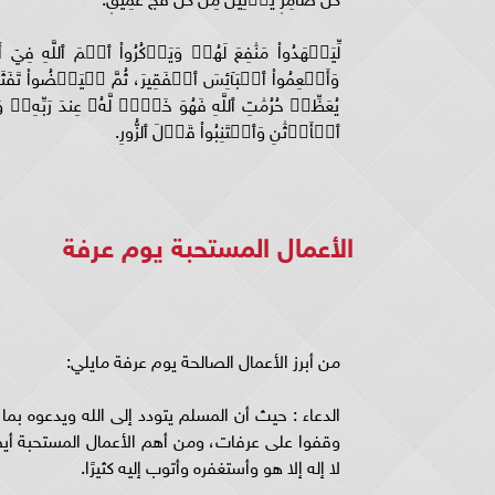
لِّيَشۡهَدُواْ مَنَٰفِعَ لَهُمۡ وَيَذۡكُرُواْ ٱسۡمَ ٱللَّهِ فِيٓ
وَأَطۡعِمُواْ ٱلۡبَآئِسَ ٱلۡفَقِيرَ، ثُمَّ لۡيَقۡضُواْ تَفَ
يُعَظِّمۡ حُرُمَٰتِ ٱللَّهِ فَهُوَ خَيۡرٞ لَّهُۥ عِندَ رَبِّهِۦۗ
ٱلۡأَوۡثَٰنِ وَٱجۡتَنِبُواْ قَوۡلَ ٱلزُّورِ.
الأعمال المستحبة يوم عرفة
من أبرز الأعمال الصالحة يوم عرفة مايلي:
الدعاء : حيث أن المسلم يتودد إلى الله ويدعوه بم
وقفوا على عرفات، ومن أهم الأعمال المستحبة أيضًا
لا إله إلا هو وأستغفره وأتوب إليه كثيرًا.