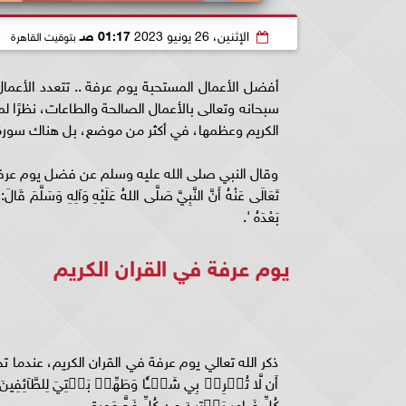
الإثنين، 26 يونيو 2023
01:17 صـ
بتوقيت القاهرة
سبحانه وتعالى بالأعمال الصالحة والطاعات، نظرًا ل
الكريم وعظمها، في أكثر من موضع، بل هناك سورة
وقال النبي صلى الله عليه وسلم عن فضل يوم عرفة أن 
تَعَالَى عَنْهُ أَنَّ النَّبِيَّ صَلَّى اللهُ عَلَيْهِ وَآلِهِ وَسَلَّمَ قَالَ
بَعْدَهُ '.
يوم عرفة في القران الكريم
ذكر الله تعالي يوم عرفة في القران الكريم، عندما تحدث
أَن لَّا تُشۡرِكۡ بِي شَيۡـٔٗا وَطَهِّرۡ بَيۡتِيَ لِلطَّآئِفِينَ وَ
كُلِّ ضَامِرٖ يَأۡتِينَ مِن كُلِّ فَجٍّ عَمِيقٖ.