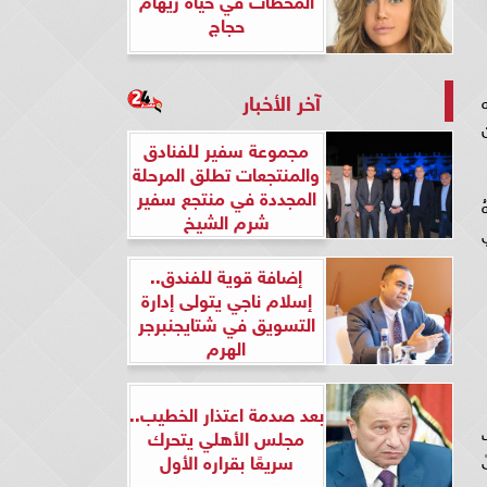
حجاج
آخر الأخبار
له
مجموعة سفير للفنادق
والمنتجعات تطلق المرحلة
المجددة في منتجع سفير
شرم الشيخ
ي
إضافة قوية للفندق..
إسلام ناجي يتولى إدارة
التسويق في شتايجنبرجر
الهرم
بعد صدمة اعتذار الخطيب..
مجلس الأهلي يتحرك
ٰ
سريعًا بقراره الأول