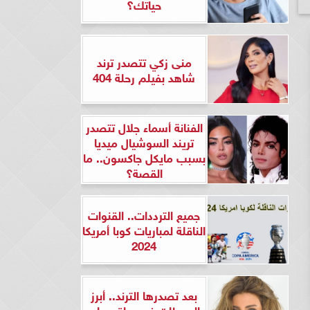
حياتك؟
منى زكي تتصدر ترند
شاهد بفيلم رحلة 404
الفنانة أسماء جلال تتصدر
تريند السوشيال ميديا
بسبب مايكل جاكسون.. ما
القصة؟
جميع الترددات.. القنوات
الناقلة لمباريات كوبا أمريكا
2024
بعد تصدرها الترند.. أبرز
المحطات في حياة ريهام