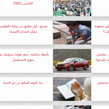
الأضحى 2023
اوى صعوبة
فيديو.. أول تعليق من وزارة «التعليم»
الت؟
بشأن امتحان الكيمياء
.. ملخص
بأسعار خرافية.. سعر هوندا سيفيك ف
 (فيديو)
سوق المستعمل
بمدربتين
دعاء اليوم السابع من ذي الحجة