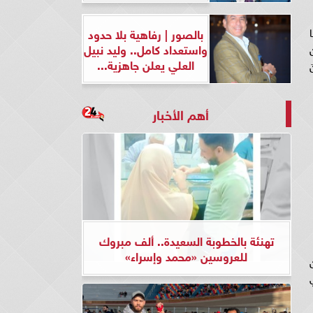
ا
بالصور | رفاهية بلا حدود
واستعداد كامل.. وليد نبيل
ن
العلي يعلن جاهزية...
َ
أهم الأخبار
تهنئة بالخطوبة السعيدة.. ألف مبروك
للعروسين «محمد وإسراء»