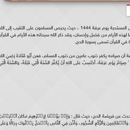
أفضل الأعمال المستحبة يوم عرفة .. تتعدد الأعمال المستحبة يوم عرفة 1444 ، حيث يحرص المسلمون على التقرب إلى ال
ما لهذه الأيام من فضل وإحسان، وقد ذكر الله سبحانه هذه الأيام في القرأن
 في القرأن تسمى بسورة الحج.
صيامه يكفر ذنوب عامين من ذنوب المسلم، فعن أَبُو قَتَادَةَ رَضِيَ اللهُ
: ' صِيَامُ يَوْمِ عَرَفَةَ، أَحْتَسِبُ عَلَى اللهِ أَنْ يُكَفِّرَ السَّنَةَ الَّتِي قَبْلَهُ، وَالسَّنَةَ الَّتِ
 عن فريضة الحج، حيث قال : وَإِذۡ بَوَّأۡنَا لِإِبۡرَٰهِيمَ مَكَانَ ٱلۡبَيۡتِ
ٱلۡقَآئِمِينَ وَٱلرُّكَّعِ ٱلسُّجُودِ، وَأَذِّن فِي ٱلنَّاسِ بِٱلۡحَجِّ يَأۡتُوكَ رِجَالٗا وَعَلَى