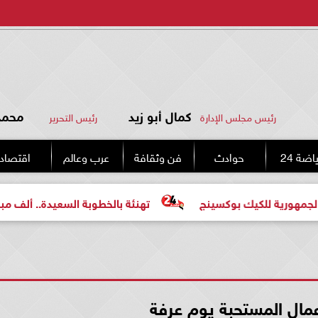
كمال أبو زيد
محمد 
رئيس مجلس الإدارة
رئيس التحرير
اضة 24
حوادث
فن وثقافة
عرب وعالم
اقتصاد
كيك بوكسينج
تهنئة بالخطوبة السعيدة.. ألف مبروك للعروسي
مال المستحبة يوم عرفة