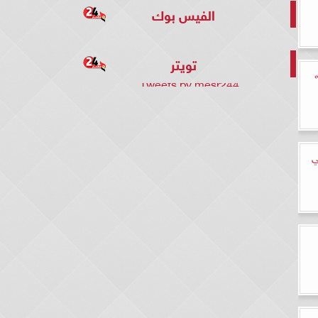
الفيس بوك
تويتر
Tweets by mesr244
ي