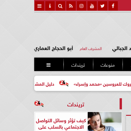
الجبالي
أبو الحجاج العماري
المشرف العام
منوعات
تريندات

ن «محمد وإسراء»
دليل المشتري لأول مرة لاختيار مشروع عق
تريندات
كيف تؤثر وسائل التواصل
الاجتماعي بالسلب على