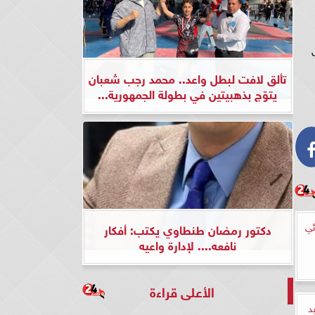
تألق لافت لبطل واعد.. محمد رجب شعبان
يتوّج بذهبيتين في بطولة الجمهورية...
ئي
دكتور رمضان طنطاوي يكتب: أفكار
نافعه.... لإدارة واعيه
الأعلى قراءة
د