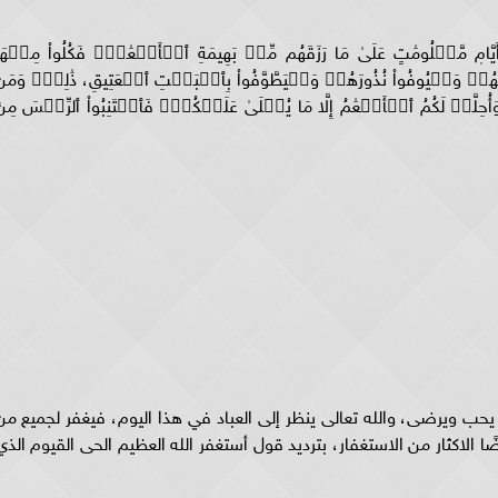
 أَيَّامٖ مَّعۡلُومَٰتٍ عَلَىٰ مَا رَزَقَهُم مِّنۢ بَهِيمَةِ ٱلۡأَنۡعَٰمِۖ فَكُلُواْ مِنۡهَ
ثَهُمۡ وَلۡيُوفُواْ نُذُورَهُمۡ وَلۡيَطَّوَّفُواْ بِٱلۡبَيۡتِ ٱلۡعَتِيقِ، ذَٰلِكَۖ وَمَ
 وَأُحِلَّتۡ لَكُمُ ٱلۡأَنۡعَٰمُ إِلَّا مَا يُتۡلَىٰ عَلَيۡكُمۡۖ فَٱجۡتَنِبُواْ ٱلرِّجۡسَ مِن
ا يحب ويرضى، والله تعالى ينظر إلى العباد في هذا اليوم، فيغفر لجميع من
 الاكثار من الاستغفار، بترديد قول أستغفر الله العظيم الحى القيوم الذي