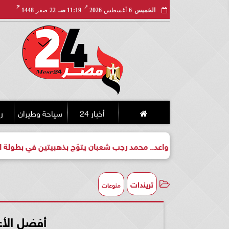
مـ
هـ
الخميس
6
أغسطس
2026
11:19 صـ
22
صفر
1448
أخبار 24
سياحة وطيران
ري
لبطل واعد.. محمد رجب شعبان يتوّج بذهبيتين في بطولة الجمهورية لل
تريندات
منوعات
أفضل الأع