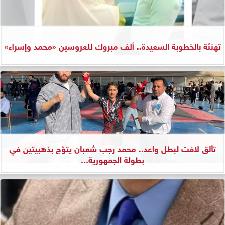
تهنئة بالخطوبة السعيدة.. ألف مبروك للعروسين «محمد وإسراء»
تألق لافت لبطل واعد.. محمد رجب شعبان يتوّج بذهبيتين في
بطولة الجمهورية...