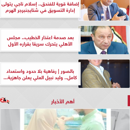
إضافة قوية للفندق.. إسلام ناجي يتولى
إدارة التسويق في شتايجنبرجر الهرم
بعد صدمة اعتذار الخطيب.. مجلس
الأهلي يتحرك سريعًا بقراره الأول
بالصور | رفاهية بلا حدود واستعداد
كامل.. وليد نبيل العلي يعلن جاهزية...
أهم الأخبار