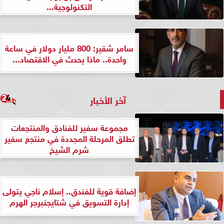
التكنولوجية...
سامر شقير: 800 مليار دولار في ساعة
واحدة.. ماذا يحدث في الاقتصاد...
آخر الأخبار
مجموعة سفير للفنادق والمنتجعات
تطلق المرحلة المجددة في منتجع سفير
شرم الشيخ
إضافة قوية للفندق.. إسلام ناجي يتولى
إدارة التسويق في شتايجنبرجر الهرم