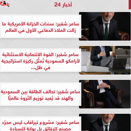
أخبار 24
سامر شقير: سندات الخزانة الأمريكية ما
زالت الملاذ الدفاعي الأول في العالم
سامر شقير: القوة الائتمانية الاستثنائية
لأرامكو السعودية تُمثِّل ركيزة استراتيجية
في ظل...
سامر شقير: تحالف الطاقة بين السعودية
والهند قد يُعيد توزيع الثروة عالميًّا
سامر شقير: مشروع تيرافاب ليس مجرَّد
مصنع للرقائق بل بوابة للسيادة