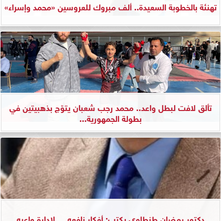
تهنئة بالخطوبة السعيدة.. ألف مبروك للعروسين «محمد وإسراء»
تألق لافت لبطل واعد.. محمد رجب شعبان يتوّج بذهبيتين في
بطولة الجمهورية...
دكتور رمضان طنطاوي يكتب: أفكار نافعه.... لإدارة واعيه