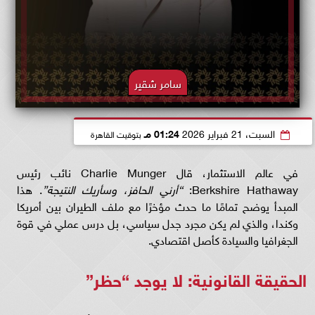
سامر شقير
السبت، 21 فبراير 2026
01:24 مـ
بتوقيت القاهرة
في عالم الاستثمار، قال Charlie Munger نائب رئيس
Berkshire Hathaway:
“أرني الحافز، وسأريك النتيجة”
. هذا
المبدأ يوضح تمامًا ما حدث مؤخرًا مع ملف الطيران بين أمريكا
وكندا، والذي لم يكن مجرد جدل سياسي، بل درس عملي في قوة
الجغرافيا والسيادة كأصل اقتصادي.
الحقيقة القانونية: لا يوجد “حظر”