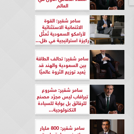
العالم
سامر شقير: القوة
الائتمانية الاستثنائية
لأرامكو السعودية تُمثِّل
ركيزة استراتيجية في ظل...
سامر شقير: تحالف الطاقة
بين السعودية والهند قد
يُعيد توزيع الثروة عالميًّا
سامر شقير: مشروع
تيرافاب ليس مجرَّد مصنع
للرقائق بل بوابة للسيادة
التكنولوجية...
سامر شقير: 800 مليار
دولار في ساعة واحدة..