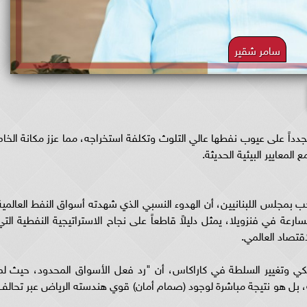
سامر شقير
اً على عيوب نفطها عالي التلوث وتكلفة استخراجه، مما عزز مكانة الخام
لمعايير البيئية الحديثة.
 بمجلس اللبنانيين، أن الهدوء النسبي الذي شهدته أسواق النفط العالمية
رعة في فنزويلا، يمثل دليلاً قاطعاً على نجاح الاستراتيجية النفطية التي
اقتصاد العالمي.
يكي وتغيير السلطة في كاراكاس، أن "رد فعل الأسواق المحدود، حيث لم
دفة، بل هو نتيجة مباشرة لوجود (صمام أمان) قوي هندسته الرياض عبر تحالف