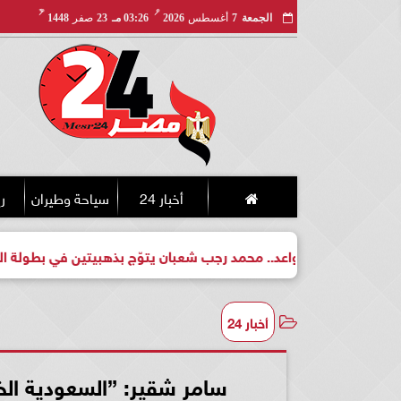
مـ
هـ
الجمعة
7
أغسطس
2026
03:26 مـ
23
صفر
1448
أخبار 24
سياحة وطيران
ري
طل واعد.. محمد رجب شعبان يتوّج بذهبيتين في بطولة الجمهورية للك
أخبار 24
سامر شقير: ”السعودية الخض