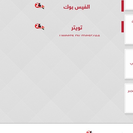
الفيس بوك
تويتر
Tweets by mesr244
ي
بر