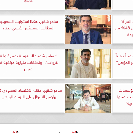
المرأة”:
سامر شقير: هكذا استجابت السعودية
سيدات الأعمال يستحوذون على 48% من
لمطالب المستثمر الأجنبي بذكاء
دة
اً ذهبياً
* سامر شقير: السعودية تفتح ”بوابة
ر المؤهل”
الثروات”.. وتدفقات مليارية مرتقبة ف
فبراير
لمؤسسات
سامر شقير: متانة الاقتصاد السعودي تج
زيد حصتها
رؤوس الأموال على التوجه للرياض.
ية”