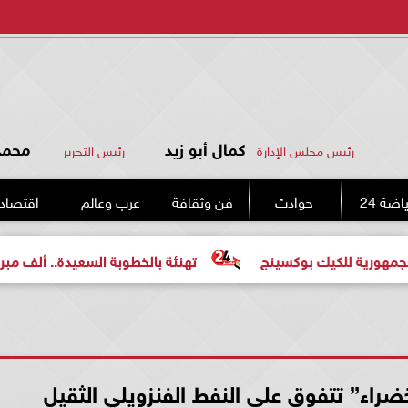
كمال أبو زيد
محمد 
رئيس مجلس الإدارة
رئيس التحرير
اضة 24
حوادث
فن وثقافة
عرب وعالم
اقتصاد
يك بوكسينج
تهنئة بالخطوبة السعيدة.. ألف مبروك للعروسين
راء” تتفوق على النفط الفنزويلي الثقيل