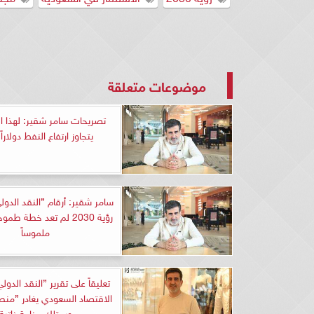
موضوعات متعلقة
تصريحات سامر شقير: لهذا ا
يتجاوز ارتفاع النفط دولاراً 
سامر شقير: أرقام ”النقد الدول
رؤية 2030 لم تعد خطة طم
ملموساً
تعليقاً على تقرير ”النقد الدول
الاقتصاد السعودي يغادر ”منط
ويمتلك مناعة ذاتية