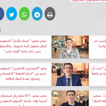
لسبب لم
سامر شقير: ”صمام الأمان” السعودي
واحداً
أبطل مفعول أزمة فنزويلا.. والأسواق
تجني ثمار حكمة ”أوبك بلس”
ي” تثبت أن
عضو ”التنفيذيين اللبنانيين”: السعودي
وحة بل واقعاً
تنجح في ”اختبار الضغط” الاقتصادي
وتتجاوز عقدة أسعار الطاقة
ي”.. شقير:
سامر شقير: 977 مليار ريال استثمارا
قة الخطر”
أجنبية تؤكد جاذبية ”السوق السعودي
عالمياً