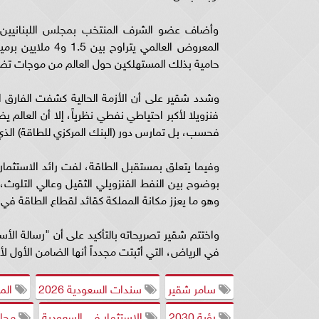
وأضاف عضو الشرف المنتخب بمجلس اللبنانيين
المعروض العالمي 
حامية بذلك المستهلكين حول العالم من موجات تضخ
وشدد شقير على أن الأزمة الحالية كشفت الفارق الج
فنزويلا لأكبر احتياطي نفطي نظرياً، إلا أن العالم 
فحسب، بل تمارس دور (البنك المركزي للطاقة) الذي
وفيما يتعلق بمستقبل الطاقة، لفت رائد الاستثمار ال
بوضوح بين النفط الفنزويلي الثقيل وعالي التلوث، و
وهو ما يعزز مكانة المملكة كقائد لقطاع الطاقة في
واختتم شقير تصريحاته بالتأكيد على أن "رسالة الأ
في الرياض، التي أثبتت مجدداً أنها الضامن الأول لأ
سامر شقير
سندات السعودية 2026
المر
رؤية 2030
الاستثمار في السعودية
مجلس 