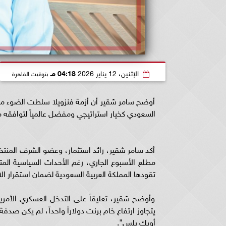
الإثنين، 12 يناير 2026
04:18 مـ
بتوقيت القاهرة
أوضح سامر شقير أن أزمة فنزويلا سلطت الضوء مجدد
السعودي كخيار استراتيجي ومفضل عالمياً لتوافقه مع ا
أكد سامر شقير، رائد استثمار، وعضو الشرف المنتخب
مطلع الأسبوع الجاري، رغم الأحداث السياسية المتسا
تقودها المملكة العربية السعودية لضمان استقرار ال
وأوضح شقير، تعليقاً على التدخل العسكري الأمر
يتجاوز ارتفاع خام برنت دولاراً واحداً، لم يكن ص
أوبك بلس".