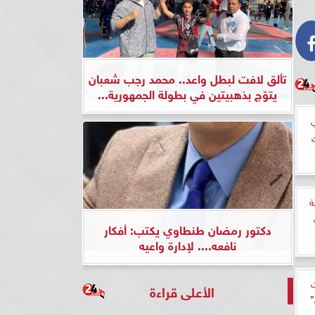
تألق لافت لبطل واعد.. محمد رجب شعبان
يتوّج بذهبيتين في بطولة الجمهورية...
ة
دكتور رمضان طنطاوي يكتب: أفكار
نافعه.... لإدارة واعيه
ت
الأعلى قراءة
”