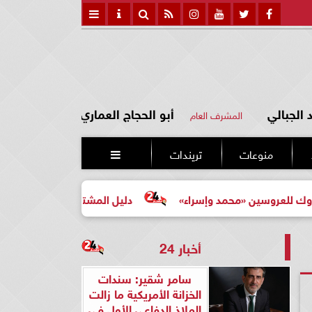
الجبالي
أبو الحجاج العماري
المشرف العام
منوعات
تريندات

 «محمد وإسراء»
دليل المشتري لأول مرة لاختيار مشروع عقا
أخبار 24
سامر شقير: سندات
الخزانة الأمريكية ما زالت
الملاذ الدفاعي الأول في