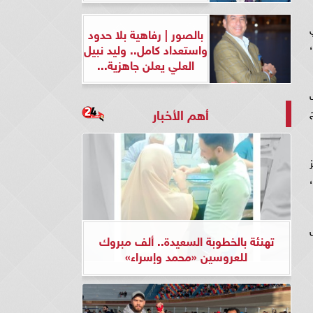
بالصور | رفاهية بلا حدود
،
واستعداد كامل.. وليد نبيل
العلي يعلن جاهزية...
أهم الأخبار
تهنئة بالخطوبة السعيدة.. ألف مبروك
للعروسين «محمد وإسراء»