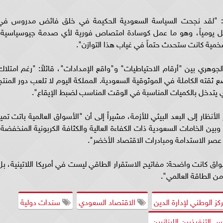
: "لقد نجحت السياسة السعودية الحكيمة في خلق فائض مدروس في
يتراوح بين 1.5 و4 ملايين برميل يومياً، وهو ما عمل كوسادة امتصاص فورية لأي صدمة جيوسياسية
مية كانت ستحدث حتماً في غياب هذا التوازن".
وهري بين "أرقام الاحتياطيات" و"واقع الإمدادات"، قائلاً: "رغم امتلاك
يضع ثقته الكاملة في الموثوقية السعودية. المملكة اليوم لا تلعب دور المنتج
 يتدخل بالكميات المناسبة في الوقت المناسب لضبط الإيقاع".
أنظار إلى البعد البيئي للأزمة، مشيراً إلى أن "الأسواق العالمية باتت تميز
بين الخامات السعودية ذات الكفاءة العالية والكثافة الكربونية المنخفضة،
 عصر الاستدامة ومبادرات الاقتصاد الأخضر".
سواق كانت واضحة: مفاتيح الاستقرار الطاقي ليست في أمريكا اللاتينية، بل
من الطاقة العالمي".
كز الوطني لإدارة الدين
الاقتصاد السعودي
سندات دولية
التنفيذيين اللبنانيين.