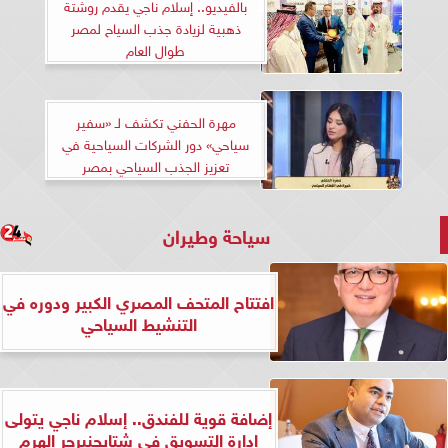
بالفيديو.. إسلام ناجي يقدم روشتة
ذهبية لزيادة جذب السياح لمصر
طوال العام
مهرة الحفني تكشف لـ «سفير
سياحي» دور الشركات السياحية في
تعزيز الجذب السياحي بمصر
سياحة وطيران
افتتاح المتحف المصري الكبير ودوره في
التنشيط السياحي
إضافة قوية للفندق.. إسلام ناجي يتولى
إدارة التسويق في شتايجنبرجر الهرم