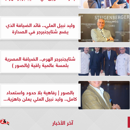
وليد نبيل العلي.. قائد الضيافة الذي
يضع شتايجنبرجر في الصدارة
شتايجنبرجر الهرم.. الضيافة المصرية
بلمسة عالمية راقية (بالصور )
بالصور | رفاهية بلا حدود واستعداد
كامل.. وليد نبيل العلي يعلن جاهزية...
آخر الأخبار