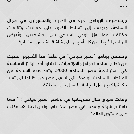
مصر.
ويستضيف البرنامج نخبة من الخبراء والمسؤولين في مجال
السياحة، ويهدف إلى تسليط الضوء على جماليات وثقافات
مختلفة، مما يعزز الوعي السياحي بين المشاهدين، ويُعرض
البرنامج الأربعاء من كل أسبوع على شاشة الشمس الفضائية.
وخصص برنامج "سفير سياحي" في حلقة هذا الأسبوع الحديث
عن قطاع سياحة الحوافز والمؤتمرات، باعتباره أحد الركائز الأساسية
في استراتيجية مصر للسياحة 2030. وتعد هذه السياحة من
المنتجات السياحية الواعدة التي تسعى مصر من خلالها إلى تعزيز
مكانتها كخيار أول لسياحة الأعمال في المنطقة.
وقالت سيباق خلال تصريحاتها في برنامج "سفير سياحي": " قمنا
بافتتاح شركة luxury في مصر منذ عام، ونحن لدينا 52 مكتب
على مستوى العالم"