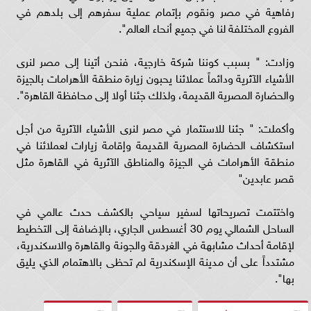
رفاهية في مصر ونقوم بإتمام عملية سفرهم إلى بلدهم في
الفروع المختلفة لنا في جميع أنحاء العالم".
وزادت: " بسبب كوننا شركة خارجية، فنحن أتينا إلى مصر لنرى
الأشياء الآثرية ودائماً عملائنا يحبون زيارة منطقة الأهرامات بالجيزة
والحضارة المصرية القديمة، ولذلك جئنا أولا إلى محافظة القاهرة".
وأكملت: " جئنا للاستثمار في مصر لنرى الأشياء الآثرية من أجل
استكشاف الحضارة المصرية القديمة وإقامة زيارات لعملائنا في
منطقة الأهرامات في الجيزة والمناطق الآثرية في القاهرة مثل
قصر عابدين"
واختتمت تصريحاتها لسفير سياحي بالكشف حدث عالمي في
الساحل الشمالي يوم 30 أغسطس الجاري، بالإضافة إلى التخطيط
لإقامة أحداث مشابهة في الغردقة والجونة والقاهرة والاسكندرية،
مشتدداً على أن مدينة الإسكندرية لم تحظى بالاهتمام الذي يليق
بها".