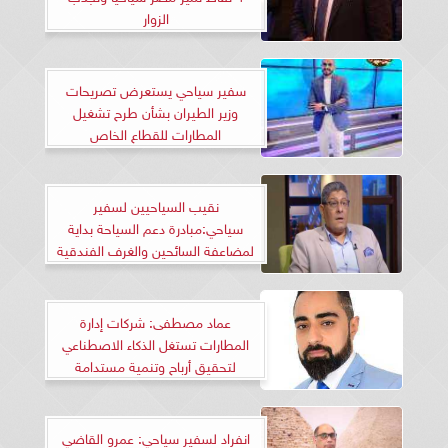
الزوار
سفير سياحي يستعرض تصريحات
وزير الطيران بشأن طرح تشغيل
المطارات للقطاع الخاص
نقيب السياحيين لسفير
سياحي:مبادرة دعم السياحة بداية
لمضاعفة السائحين والغرف الفندقية
عماد مصطفى: شركات إدارة
المطارات تستغل الذكاء الاصطناعي
لتحقيق أرباح وتنمية مستدامة
انفراد لسفير سياحي: عمرو القاضي