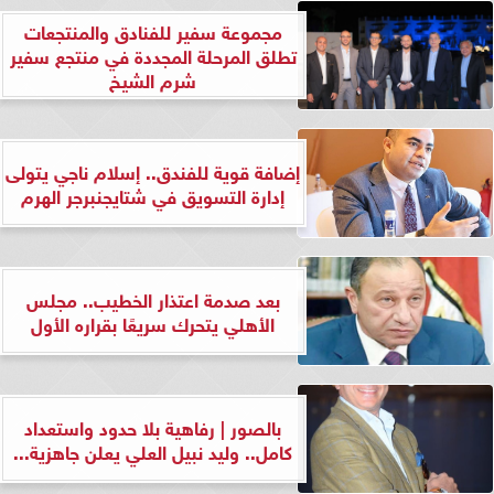
مجموعة سفير للفنادق والمنتجعات
تطلق المرحلة المجددة في منتجع سفير
شرم الشيخ
إضافة قوية للفندق.. إسلام ناجي يتولى
إدارة التسويق في شتايجنبرجر الهرم
بعد صدمة اعتذار الخطيب.. مجلس
الأهلي يتحرك سريعًا بقراره الأول
بالصور | رفاهية بلا حدود واستعداد
كامل.. وليد نبيل العلي يعلن جاهزية...