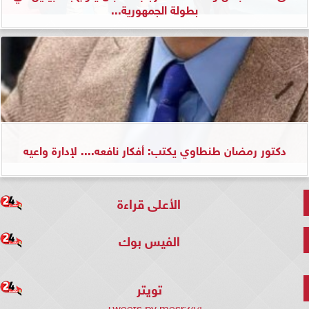
بطولة الجمهورية...
دكتور رمضان طنطاوي يكتب: أفكار نافعه.... لإدارة واعيه
الأعلى قراءة
الفيس بوك
تويتر
Tweets by mesr244