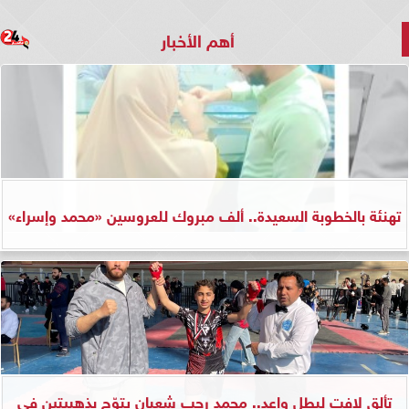
أهم الأخبار
تهنئة بالخطوبة السعيدة.. ألف مبروك للعروسين «محمد وإسراء»
تألق لافت لبطل واعد.. محمد رجب شعبان يتوّج بذهبيتين في