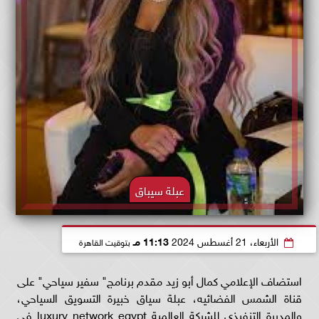
عبلة سيباق
الأربعاء، 21 أغسطس 2024
11:13 مـ
بتوقيت القاهرة
استضاف الإعلامي كمال أبو زيد مقدم برنامج" سفير سياحي" على
قناة الشمس الفضائيه، عبلة سياق خبيرة التسويق السياحي،
والمديرة التنفيذي للشركة العالمية luxury network egypt في