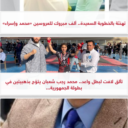
تهنئة بالخطوبة السعيدة.. ألف مبروك للعروسين «محمد وإسراء»
تألق لافت لبطل واعد.. محمد رجب شعبان يتوّج بذهبيتين في
بطولة الجمهورية...