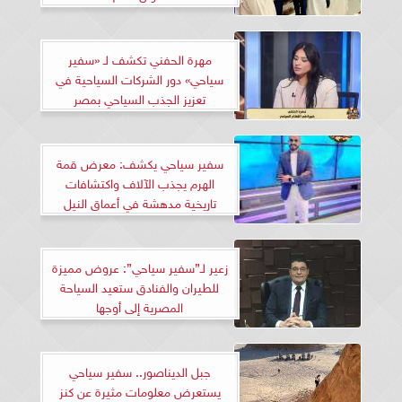
مهرة الحفني تكشف لـ «سفير
سياحي» دور الشركات السياحية في
تعزيز الجذب السياحي بمصر
سفير سياحي يكشف: معرض قمة
الهرم يجذب الآلاف واكتشافات
تاريخية مدهشة في أعماق النيل
زعير لـ”سفير سياحي”: عروض مميزة
للطيران والفنادق ستعيد السياحة
المصرية إلى أوجها
جبل الديناصور.. سفير سياحي
يستعرض معلومات مثيرة عن كنز