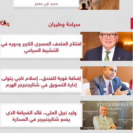
جديد في مصر
سياحة وطيران
افتتاح المتحف المصري الكبير ودوره في
التنشيط السياحي
إضافة قوية للفندق.. إسلام ناجي يتولى
إدارة التسويق في شتايجنبرجر الهرم
وليد نبيل العلي.. قائد الضيافة الذي
يضع شتايجنبرجر في الصدارة