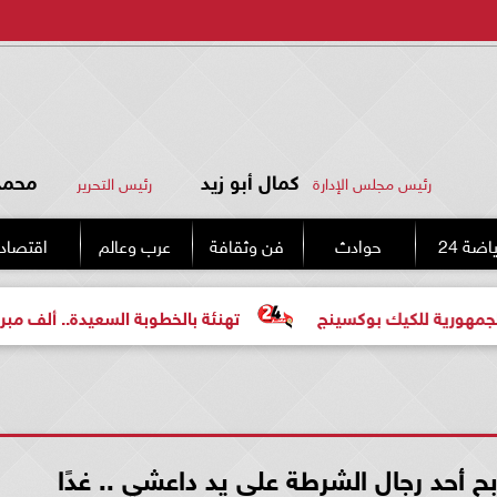
كمال أبو زيد
محمد 
رئيس مجلس الإدارة
رئيس التحرير
اضة 24
حوادث
فن وثقافة
عرب وعالم
اقتصاد
ك بوكسينج
تهنئة بالخطوبة السعيدة.. ألف مبروك للعروسين
ح أحد رجال الشرطة على يد داعشي .. غدًا