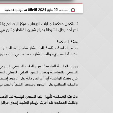
السبت، 25 مايو 2024
05:45 مـ
بتوقيت القاهرة
تستكمل محكمة جنايات الإرهاب بمركز الإصلاح والتأ
نحر أحد رجال الشرطة بمركز شبين القناطر وشرع في ق
هيئة المحكمة
تعقد الجلسة برئاسة المستشار سامح عبدالحكم،
عكاشة المتناوي، والمستشار محمد مرعي، وبحضور مح
وورد بالجلسة الماضية تقرير الطب النفسي الشرعي
النفسي بالعباسية وعمل التقرير الطبي العقلي المط
في وقت الواقعة آية أعراض دالة على وجود إضطراب 
والحكم الصائب على الأمور ومعرفة الخطأ والصواب م
وقررت المحكمة تأجيل نظر الدعوي لجلسة غد الأحد، 
وكانت المحكمة قد أمرت بإيداع المتهم إحدى مراكز 