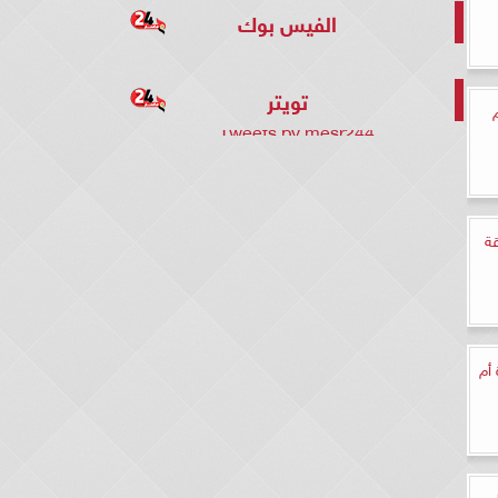
الفيس بوك
تويتر
Tweets by mesr244
قة
أم
ل