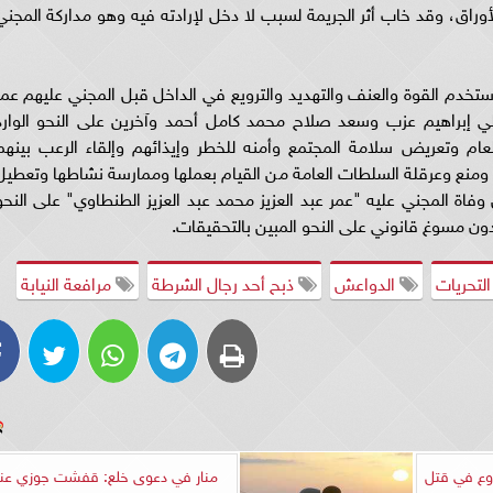
وراق، وقد خاب أثر الجريمة لسبب لا دخل لإرادته فيه وهو مداركة المجني
 استخدم القوة والعنف والتهديد والترويع في الداخل قبل المجني عليهم عمر
لي إبراهيم عزب وسعد صلاح محمد كامل أحمد وآخرين على النحو الوارد
عام وتعريض سلامة المجتمع وأمنه للخطر وإيذائهم وإلقاء الرعب بينهم
 ومنع وعرقلة السلطات العامة من القيام بعملها وممارسة نشاطها وتعطيل
فاة المجني عليه "عمر عبد العزيز محمد عبد العزيز الطنطاوي" على النحو
دون مسوغ قانوني على النحو المبين بالتحقيقات.
لتحريات
الدواعش
ذبح أحد رجال الشرطة
مرافعة النيابة
وع في قتل
منار في دعوى خلع: قفشت جوزي عن