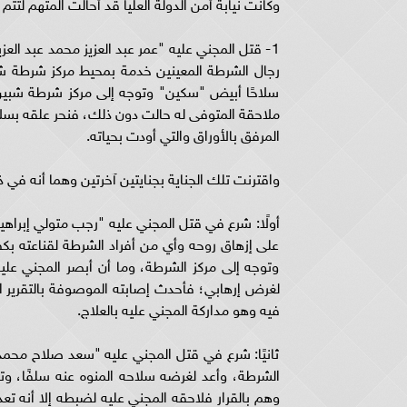
وكانت نيابة أمن الدولة العليا قد أحالت المتهم لتتم م
1- قتل المجني عليه "عمر عبد العزيز محمد عبد العز
رجال الشرطة المعينين خدمة بمحيط مركز شرطة شب
سلاحًا أبيض "سكين" وتوجه إلى مركز شرطة شبين ا
ملاحقة المتوفى له حالت دون ذلك، فنحر علقه بسلا
المرفق بالأوراق والتي أودت بحياته.
واقترنت تلك الجناية بجنايتين آخرتين وهما أنه في ذ
أولًا: شرع في قتل المجني عليه "رجب متولي إبراهي
على إزهاق روحه وأي من أفراد الشرطة لقناعته ب
وتوجه إلى مركز الشرطة، وما أن أبصر المجني عليه 
لغرض إرهابي؛ فأحدث إصابته الموصوفة بالتقرير ال
فيه وهو مداركة المجني عليه بالعلاج.
ثانيًا: شرع في قتل المجني عليه "سعد صلاح محمد 
الشرطة، وأعد لغرضه سلاحه المنوه عنه سلفًا، وتو
وهم بالقرار فلاحقه المجني عليه لضبطه إلا أنه ت