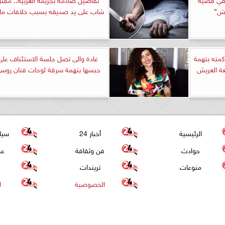
يش”
شاب على يد صديقه بسبب خلافات مال
كمته بتهمة
غادة والى تصل جلسة الاستئناف على
عة العريش
حبسها بتهمة سرقة لوحات فنان روس
الرئيسية
أخبار 24
سيا
حوادث
فن وثقافة
عر
منوعات
تريندات
الخصوصية
ا