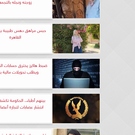
زوجته ونجله بالتجمع
حبس مراهق دهس طبيبة بي
القاهرة
ضبط هاكرز يخترق حسابات ا
ويطلب تحويلات مالية با
بينهم أطباء.. الحكومة تكش
انتشار عصابات لتجارة أعضاء
شاهد.. مرافعة النيابة العام