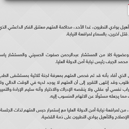
هيل بوادي النطرون، غدا الأحد، محاكمة المتهم معتنق الفكر الداعشي الذي
تل آخرين، بالسماع لمرافعة النيابة.
 وعضوية كلا من المستشار عبدالرحمن صفوت الحسيني والمستشار ياسر
مد الجرف رئيس نيابة أمن الدولة العليا.
 الذي أفاد بأنه قد تم فحص المتهم بمعرفة لجنة ثلاثية بمستشفى الطب
لوب وقد إنتهى التقرير إلى أن المتهم لا يوجد لديه في الوقت الحالي ولا
نفسي أو عقلي ولا ينقصه الإدراك والاختيار وأنه سليم الإرادة والتمييز
ما يجعله مسئولًا عن الاتهام المنسوب إليه.
من لمرافعة نيابة أمن الدولة العليا مع إستمرار حبس المتهم لذات الجلسة،
الإصلاح والتأهيل بوادي النطرون على ذمة القضية.