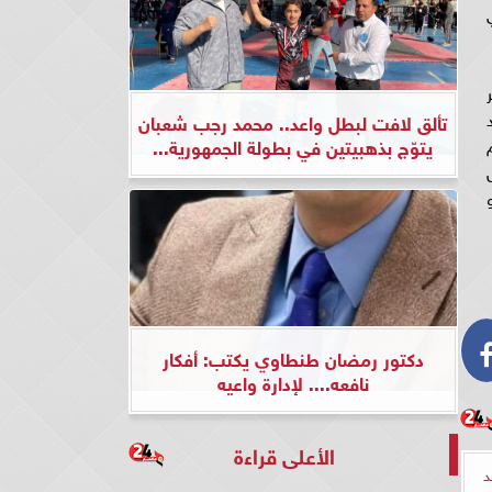
تألق لافت لبطل واعد.. محمد رجب شعبان
يتوّج بذهبيتين في بطولة الجمهورية...
دكتور رمضان طنطاوي يكتب: أفكار
نافعه.... لإدارة واعيه
الأعلى قراءة
د