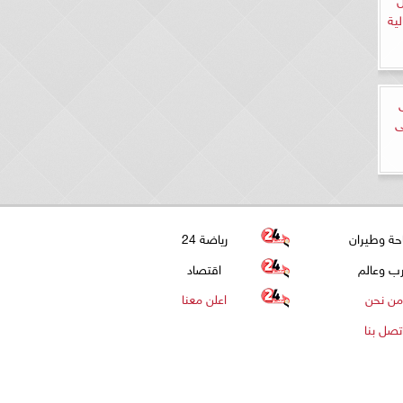
ية
ى
حة وطيران
رياضة 24
ب وعالم
اقتصاد
من نحن
اعلن معنا
تصل بنا