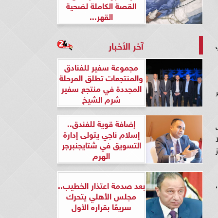
القصة الكاملة لضحية
القهر...
آخر الأخبار
مجموعة سفير للفنادق
والمنتجعات تطلق المرحلة
المجددة في منتجع سفير
شرم الشيخ
إضافة قوية للفندق..
إسلام ناجي يتولى إدارة
التسويق في شتايجنبرجر
الهرم
بعد صدمة اعتذار الخطيب..
مجلس الأهلي يتحرك
سريعًا بقراره الأول