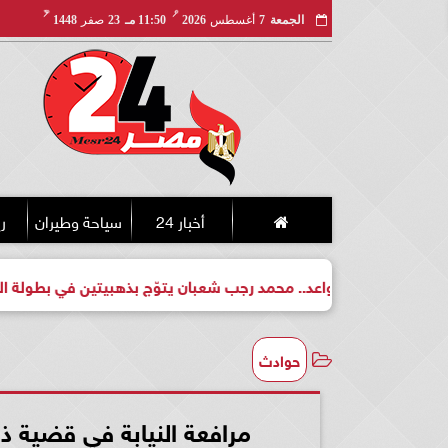
مـ
هـ
الجمعة
7
أغسطس
2026
11:50 مـ
23
صفر
1448
أخبار 24
سياحة وطيران
ري
طل واعد.. محمد رجب شعبان يتوّج بذهبيتين في بطولة الجمهورية للكي
حوادث
مرافعة النيابة في قضية ذب