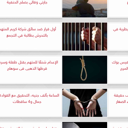
جارتي وقالي بصلح الحنفية
طرية في
أول قرار ضد سائق شركة كريم المتهم
بالتحرش بطالبة في التجمع
لفيس بوك
الإعدام شنقًا للمتهم بقتل طفلة وسر
لمرج
قرطها الذهبى فى سوهاج
ف حقيقة
الساعة بألف جنيه، التحقيق مع القوادة 
 الصغار
جمال و4 ساقطات
ة في قضية
تفاصيل صادمة بجريمة الغربية.. مقت