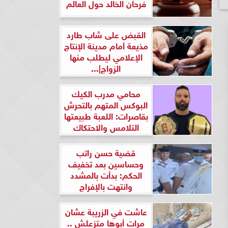
فرحان الخالد حول العالم
القبض على شاب طارد
مذيعة أمام مدينة الإنتاج
الإعلامي ليطلب منها
الزواج|...
محامي مدرب الكيك
البوكس المتهم بالتحرش
بقاصرات: اللعبة طبيعتها
التلامس والاحتكاك
قضية حسن راتب
وحساسين بعد تخفيف
الحكم: بدأت بالمشدد
وانتهت بالإفراج
عاشت في الزريبة عشان
مرات أبوها متزعلش ..