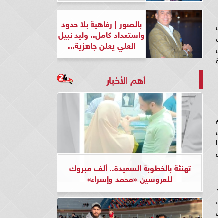
بالصور | رفاهية بلا حدود
واستعداد كامل.. وليد نبيل
العلي يعلن جاهزية...
أهم الأخبار
تهنئة بالخطوبة السعيدة.. ألف مبروك
للعروسين «محمد وإسراء»