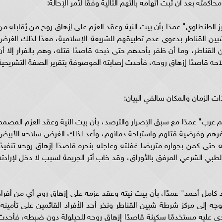
حاكمته بعد أن ثبت اتهامه بالتهم التالية وفقًا لأمر الإحالة:
يز الطنطاوي" عمدًا بأن بيت النية وعقد العزم على إزهاق روح من يُقابله من
ين القناطر بدعوى عدم تطبيقهم للشريعة الإسلامية، معدًا لذلك الغرض
لقناطر، وما أن ظفر بأحدهم حتى ذبحه قاصدًا قتله، وهم بالفرار إلا أن
حه قاصدًا إزهاق روحه، فأحدث إصابته الموصوفة بتقرير الصفة التشريحية
ات الزمان والمكان سالفي البيان:
م عرب" عمدًا مع سبق الإصرار والترصد، بأن بيت النية وعقد العزم المصمم
كفرهم وفرضية قتلهم واستباحة دمائهم، وأعد لذلك الغرض سلاحه الأبيض
حتى كمن بجواره متربصًا غفلته وعاجله بنحره قاصدًا إزهاق روحه تنفيذًا
طبي الشرعي المرفق بالأوراق، وقد خاب أثر الجريمة لسبب لا دخل لإرادته
كامل أحمد" عمدًا، بأن بيت نيته وعقد عزمه على إزهاق روح أي من أفراد
جه إلى مركز شرطة شبين القناطر ونخر أحد الأفراد القائمين على تأمينه،
عدى عليه مستخدمًا سكينة قاصدًا إزهاق روحه للحيلولة دون ضبطه، فأحدث