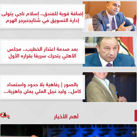
إضافة قوية للفندق.. إسلام ناجي يتولى
إدارة التسويق في شتايجنبرجر الهرم
بعد صدمة اعتذار الخطيب.. مجلس
الأهلي يتحرك سريعًا بقراره الأول
بالصور | رفاهية بلا حدود واستعداد
كامل.. وليد نبيل العلي يعلن جاهزية...
أهم الأخبار