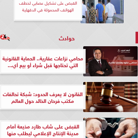
القبض على تشكيل عصابي لخطف
الهواتف المحمولة في الدقهلية
حوادث
محامي نزاعات عقارية.. الحماية القانونية
التي تحتاجها قبل شراء أو بيع أي...
القانون لا يعرف الحدود: شبكة تحالفات
مكتب فرحان الخالد حول العالم
القبض على شاب طارد مذيعة أمام
مدينة الإنتاج الإعلامي ليطلب منها