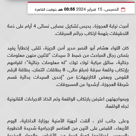
الخميس، 15 فبراير 2024
08:55 صـ
بتوقيت القاهرة
أمرت نيابة العجوزة، بحبس تشكيل عصابى نسائى 4 أيام على ذمة
التحقيقات بتهمة ارتكاب جرائم السرقات.
كان اللواء هشام أبو النصر مدير أمن الجيزة، تلقى إخطاراً يفيد
بتمكن رجال المباحث من ضبط 3 سيدات "لاثنين منهن معلومات
جنائية، سائق مركبة توك توك "له معلومات جنائية"؛ لقيامهم
بإرتكاب واقعة سرقة (مبلغ مالى، 8 بطاقات ائتمان، بطاقة الرقم
القومى وبعض الكارنيهات) من "إحدى السيدات بدائرة قسم
شرطة العجوزة، أرشدوا عن المسروقات.
وبمواجهتهن اعترفن بارتكاب الواقعة وتم اتخاذ الاجراءات القانونية
تجاه الواقعة.
وعلى جانب آخر ، ألقت أجهزة الأمنية بوزارة الداخلية، اليوم
الأربعاء، القبض على اثنين من العناصر الإجرامية شديدة الخطورة
بالسويس لحيازتهما كمية كبيرة من الأقراص والمواد المخدرة