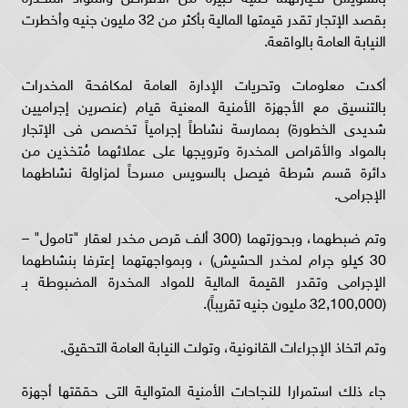
بقصد الإتجار تقدر قيمتها المالية بأكثر من 32 مليون جنيه وأخطرت
النيابة العامة بالواقعة.
أكدت معلومات وتحريات الإدارة العامة لمكافحة المخدرات
بالتنسيق مع الأجهزة الأمنية المعنية قيام (عنصرين إجراميين
شديدى الخطورة) بممارسة نشاطاً إجرامياً تخصص فى الإتجار
بالمواد والأقراص المخدرة وترويجها على عملائهما مُتخذين من
دائرة قسم شرطة فيصل بالسويس مسرحاً لمزاولة نشاطهما
الإجرامى.
وتم ضبطهما، وبحوزتهما (300 ألف قرص مخدر لعقار "تامول" –
30 كيلو جرام لمخدر الحشيش) ، وبمواجهتهما إعترفا بنشاطهما
الإجرامى وتقدر القيمة المالية للمواد المخدرة المضبوطة بـ
(32,100,000 مليون جنيه تقريباً).
وتم اتخاذ الإجراءات القانونية، وتولت النيابة العامة التحقيق.
جاء ذلك استمرارا للنجاحات الأمنية المتوالية التى حققتها أجهزة