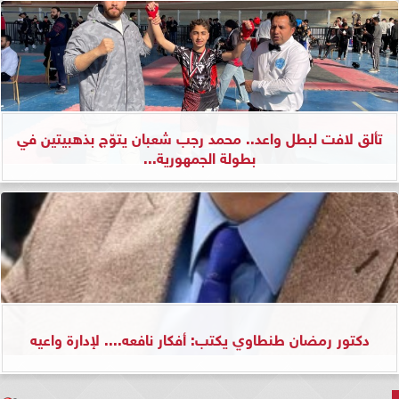
تألق لافت لبطل واعد.. محمد رجب شعبان يتوّج بذهبيتين في
بطولة الجمهورية...
دكتور رمضان طنطاوي يكتب: أفكار نافعه.... لإدارة واعيه