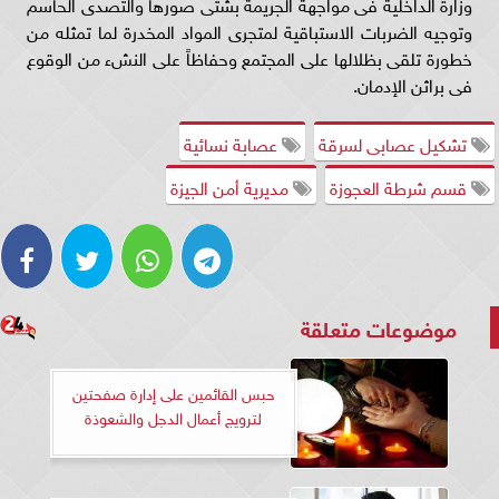
وزارة الداخلية فى مواجهة الجريمة بشتى صورها والتصدى الحاسم
وتوجيه الضربات الاستباقية لمتجرى المواد المخدرة لما تمثله من
خطورة تلقى بظلالها على المجتمع وحفاظاً على النشء من الوقوع
فى براثن الإدمان.
تشكيل عصابى لسرقة
عصابة نسائية
قسم شرطة العجوزة
مديرية أمن الجيزة
موضوعات متعلقة
حبس القائمين على إدارة صفحتين
لترويج أعمال الدجل والشعوذة