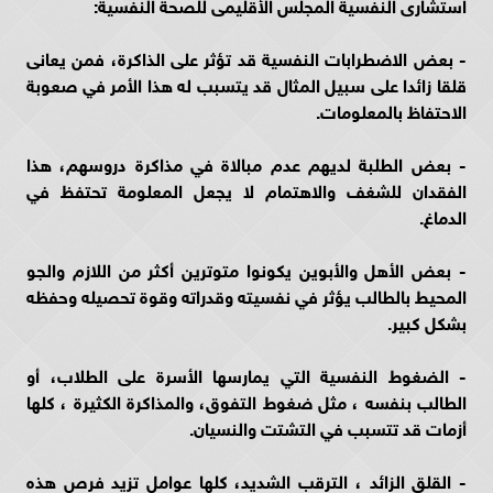
استشارى النفسية المجلس الأقليمى للصحة النفسية:
- بعض الاضطرابات النفسية قد تؤثر على الذاكرة، فمن يعانى
قلقا زائدا على سبيل المثال قد يتسبب له هذا الأمر في صعوبة
الاحتفاظ بالمعلومات.
- بعض الطلبة لديهم عدم مبالاة في مذاكرة دروسهم، هذا
الفقدان للشغف والاهتمام لا يجعل المعلومة تحتفظ في
الدماغ.
- بعض الأهل والأبوين يكونوا متوترين أكثر من اللازم والجو
المحيط بالطالب يؤثر في نفسيته وقدراته وقوة تحصيله وحفظه
بشكل كبير.
- الضغوط النفسية التي يمارسها الأسرة على الطلاب، أو
الطالب بنفسه ، مثل ضغوط التفوق، والمذاكرة الكثيرة ، كلها
أزمات قد تتسبب في التشتت والنسيان.
- القلق الزائد ، الترقب الشديد، كلها عوامل تزيد فرص هذه