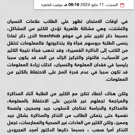
السبت، 11 مايو 2024
06:19 مـ
بتوقيت القاهرة
في أوقات الامتحان تظهر علي الطلاب علامات النسيان
والتشتت، وهي مشكلة ظاهرية تؤدي للكثير من المشاكل،
حسبما ذكر تقرير نشر في موقع teachhub الذى ذكر لماذا
ينسى الطلبة دروسهم فجأة ولا يتذكرونها: فالمعلومات تنتقل
من الكتب إلى الذاكرة القصيرة، وقد تذهب فجأة نتيجة الكثير
من الأسباب، فالتوتر والتركيز الزائد عن الحد قد يكون سببا
رئيسيا في فقدان المعلومة والنسيان، كذلك زيادة المعلومات
قد تكون سببا في عدم قدرة المخ على الاحتفاظ بالكثير من
المعلومات.
ولكن هناك أخطاء تتكرر مع الكثير من الطلبة أثناء المذاكرة
والمراجعة تجعلهم غير قادرين على الاحتفاظ بالمعلومة،
فالمذاكرة والدراسة تحتاجان لأسلوب جيد وصحيح، ولصحة
نفسية حتى يتمكن الطالب من التذكر والمذاكرة بشكل جيد
ومميز، ولكن الكثير من العادات غير الصحية والممارسات، تجعل
التذكر أمرا صعب ، حسبما ذكرها الدكتور أمجد العجرودى