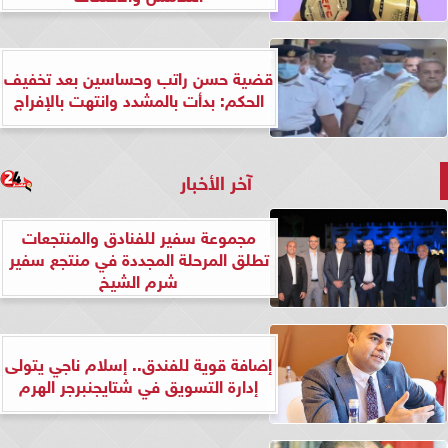
قضية حسن راتب وحساسين بعد تخفيف
الحكم: بدأت بالمشدد وانتهت بالإفراج
آخر الأخبار
مجموعة سفير للفنادق والمنتجعات
تطلق المرحلة المجددة في منتجع سفير
شرم الشيخ
إضافة قوية للفندق.. إسلام ناجي يتولى
إدارة التسويق في شتايجنبرجر الهرم