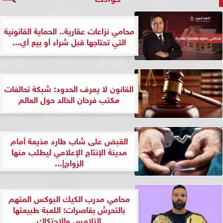
محامي نزاعات عقارية.. الحماية القانونية
التي تحتاجها قبل شراء أو بيع أي...
القانون لا يعرف الحدود: شبكة تحالفات
مكتب فرحان الخالد حول العالم
القبض على شاب طارد مذيعة أمام
مدينة الإنتاج الإعلامي ليطلب منها
الزواج|...
محامي مدرب الكيك البوكس المتهم
بالتحرش بقاصرات: اللعبة طبيعتها
التلامس والاحتكاك