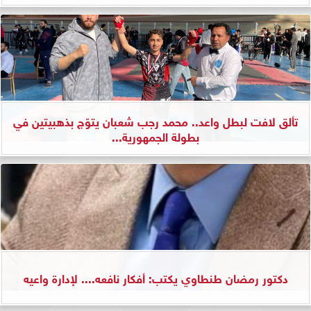
تألق لافت لبطل واعد.. محمد رجب شعبان يتوّج بذهبيتين في
بطولة الجمهورية...
دكتور رمضان طنطاوي يكتب: أفكار نافعه.... لإدارة واعيه