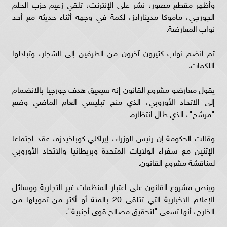
وأظهر مقطع مصور، نشر على الإنترنت، تلقي زعيم حزب الحلم
الجورجي، ماموكا مدينارادز، لكمة في وجهه أثناء حديثه مع أحد
نواب المعارضة.
ثم انضم نواب كثيرون آخرون من الطرفين إلى الشجار، وتبادلوا
اللكمات.
يقول معارضو مشروع القانون إنه سيعيق هدف جورجيا بالانضمام
إلى الاتحاد الأوروبي، الذي منح تبليسي العام الماضي وضع
"مرشح"، الذي طال انتظاره.
وقالت الحكومة إن رئيس الوزراء، إيراكلي كوباخيدزه، عقد اجتماعا
الإثنين مع سفراء الولايات المتحدة وبريطانيا والاتحاد الأوروبي
لمناقشة مشروع القانون.
وينص مشروع القانون على اعتبار المنظمات غير التجارية ووسائل
الإعلام الإخبارية التي تتلقى 20 بالمئة أو أكثر من تمويلها من
الخارج، أنها تسعى "لتحقيق مصالح قوى أجنبية".