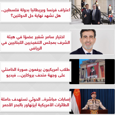
اعتراف فرنسا وبريطانيا بدولة فلسطين..
هل نشهد نهاية حل الدولتين؟
اختيار سامر شقير عضوًا في هيئة
الشرف بمجلس التنفيذيين اللبنانيين في
الرياض
طلاب أمريكيون يرفعون صورة الخامنئي
على وجهة متحف بروكلين... فيديو
إصابات مباشرة.. الحوثي تستهدف حاملة
الطائرات الأمريكية آيزنهاور بالبحر الأحمر