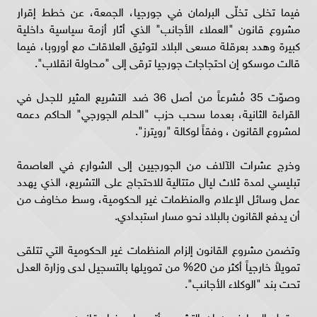
فيما تخلى تخلّى البرلمان في جورجيا، الجمعة، عن خطط إقرار
مشروع قانون "العملاء الأجانب" الذي أثار أزمة سياسية داخلية
كبيرة وهدد بعرقلة مسعى البلاد لتوثيق العلاقات مع أوروبا، فيما
قالت موسكو إن احتجاجات جورجيا ترقى إلى "محاولة انقلاب".
وصوّت 35 مُشرعاً من أصل 36 ضد التشريع المثير للجدل في
القراءة الثانية، بعدما سحب حزب "الحلم الجورجي" الحاكم دعمه
لمشروع القانون ، وفقاً لوكالة "رويترز".
وخرج عشرات الآلاف من الجورجيين إلى الشوارع في العاصمة
تبليسي لمدة ثلاث ليال متتالية للاحتجاج على التشريع، الذي يهدد
عمل وسائل الإعلام والمنظمات غير الحكومية، وسط مخاوف من
أن يدفع القانون بالبلاد نحو مسار استبدادي.
وتضمن مشروع القانون إلزام المنظمات غير الحكومية التي تتلقى
تمويلاً خارجياً أكثر من 20% من تمويلها بالتسجيل لدى وزارة العدل
تحت بند "الوكلاء الأجانب".
ويقول المعارضون إن التشريع يأتي على غرار قانون روسي يعود