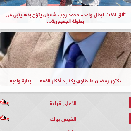
تألق لافت لبطل واعد.. محمد رجب شعبان يتوّج بذهبيتين في
بطولة الجمهورية...
دكتور رمضان طنطاوي يكتب: أفكار نافعه.... لإدارة واعيه
الأعلى قراءة
الفيس بوك