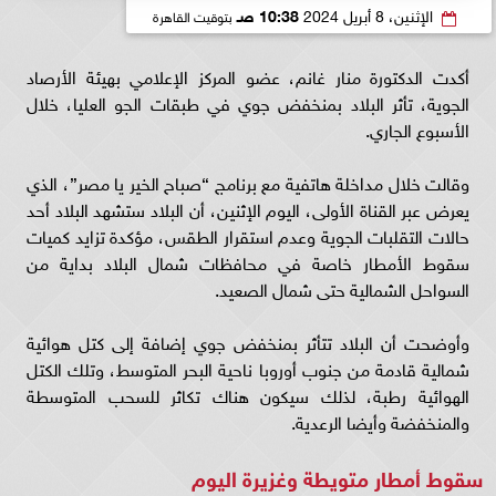
الإثنين، 8 أبريل 2024
10:38 صـ
بتوقيت القاهرة
أكدت الدكتورة منار غانم، عضو المركز الإعلامي بهيئة الأرصاد
الجوية، تأثر البلاد بمنخفض جوي في طبقات الجو العليا، خلال
الأسبوع الجاري.
وقالت خلال مداخلة هاتفية مع برنامج “صباح الخير يا مصر”، الذي
يعرض عبر القناة الأولى، اليوم الإثنين، أن البلاد ستشهد البلاد أحد
حالات التقلبات الجوية وعدم استقرار الطقس، مؤكدة تزايد كميات
سقوط الأمطار خاصة في محافظات شمال البلاد بداية من
السواحل الشمالية حتى شمال الصعيد.
وأوضحت أن البلاد تتأثر بمنخفض جوي إضافة إلى كتل هوائية
شمالية قادمة من جنوب أوروبا ناحية البحر المتوسط، وتلك الكتل
الهوائية رطبة، لذلك سيكون هناك تكاثر للسحب المتوسطة
والمنخفضة وأيضا الرعدية.
سقوط أمطار متويطة وغزيرة اليوم