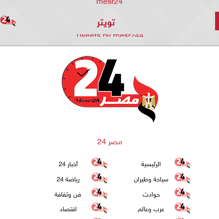
mesr24
تويتر
Tweets by mesr244
مصر 24
الرئيسية
أخبار 24
سياحة وطيران
رياضة 24
حوادث
فن وثقافة
عرب وعالم
اقتصاد