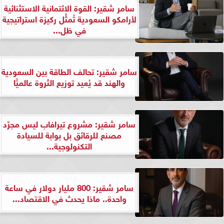
سامر شقير: القوة الائتمانية الاستثنائية
لأرامكو السعودية تُمثِّل ركيزة استراتيجية
في ظل...
سامر شقير: تحالف الطاقة بين السعودية
والهند قد يُعيد توزيع الثروة عالميًّا
سامر شقير: مشروع تيرافاب ليس مجرَّد
مصنع للرقائق بل بوابة للسيادة
التكنولوجية...
سامر شقير: 800 مليار دولار في ساعة
واحدة.. ماذا يحدث في الاقتصاد...