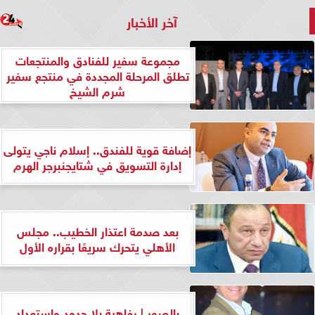
آخر الأخبار
مجموعة سفير للفنادق والمنتجعات
تطلق المرحلة المجددة في منتجع سفير
شرم الشيخ
إضافة قوية للفندق.. إسلام ناجي يتولى
إدارة التسويق في شتايجنبرجر الهرم
بعد صدمة اعتذار الخطيب.. مجلس
الأهلي يتحرك سريعًا بقراره الأول
بالصور | رفاهية بلا حدود واستعداد