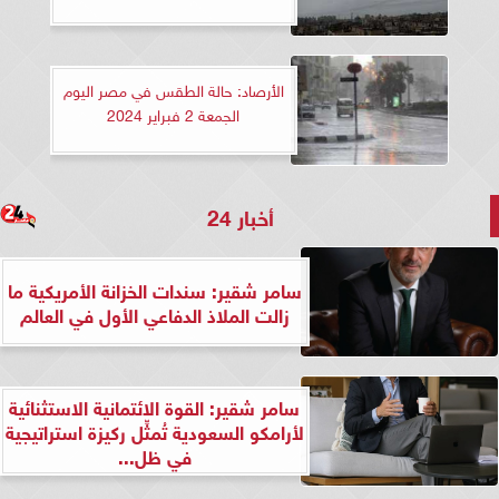
الأرصاد: حالة الطقس في مصر اليوم
الجمعة 2 فبراير 2024
أخبار 24
سامر شقير: سندات الخزانة الأمريكية ما
زالت الملاذ الدفاعي الأول في العالم
سامر شقير: القوة الائتمانية الاستثنائية
لأرامكو السعودية تُمثِّل ركيزة استراتيجية
في ظل...