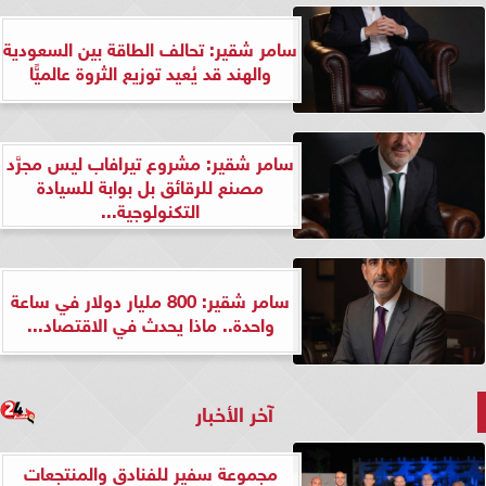
سامر شقير: تحالف الطاقة بين السعودية
والهند قد يُعيد توزيع الثروة عالميًّا
سامر شقير: مشروع تيرافاب ليس مجرَّد
مصنع للرقائق بل بوابة للسيادة
التكنولوجية...
سامر شقير: 800 مليار دولار في ساعة
واحدة.. ماذا يحدث في الاقتصاد...
آخر الأخبار
مجموعة سفير للفنادق والمنتجعات