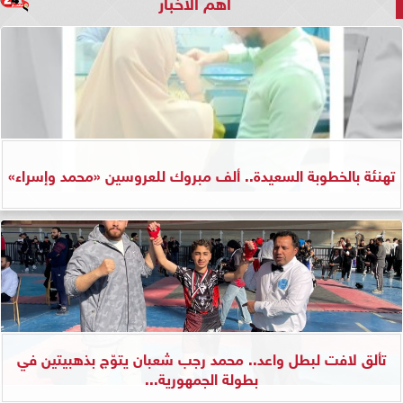
أهم الأخبار
تهنئة بالخطوبة السعيدة.. ألف مبروك للعروسين «محمد وإسراء»
تألق لافت لبطل واعد.. محمد رجب شعبان يتوّج بذهبيتين في
بطولة الجمهورية...