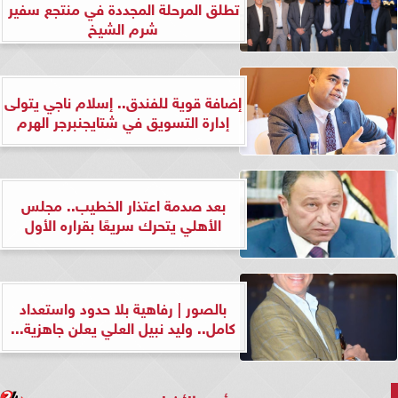
تطلق المرحلة المجددة في منتجع سفير
شرم الشيخ
إضافة قوية للفندق.. إسلام ناجي يتولى
إدارة التسويق في شتايجنبرجر الهرم
بعد صدمة اعتذار الخطيب.. مجلس
الأهلي يتحرك سريعًا بقراره الأول
بالصور | رفاهية بلا حدود واستعداد
كامل.. وليد نبيل العلي يعلن جاهزية...