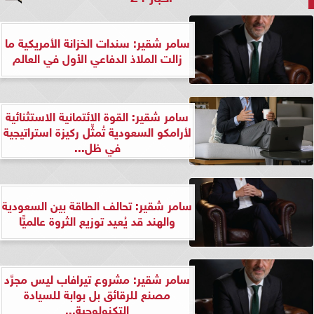
سامر شقير: سندات الخزانة الأمريكية ما
زالت الملاذ الدفاعي الأول في العالم
سامر شقير: القوة الائتمانية الاستثنائية
لأرامكو السعودية تُمثِّل ركيزة استراتيجية
في ظل...
سامر شقير: تحالف الطاقة بين السعودية
والهند قد يُعيد توزيع الثروة عالميًّا
سامر شقير: مشروع تيرافاب ليس مجرَّد
مصنع للرقائق بل بوابة للسيادة
التكنولوجية...