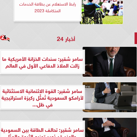
رابط الاستعلام عن بطاقة الخدمات
المتكاملة 2023
أخبار 24
سامر شقير: سندات الخزانة الأمريكية ما
زالت الملاذ الدفاعي الأول في العالم
سامر شقير: القوة الائتمانية الاستثنائية
لأرامكو السعودية تُمثِّل ركيزة استراتيجية
في ظل...
سامر شقير: تحالف الطاقة بين السعودية
والهند قد يُعيد توزيع الثروة عالميًّا