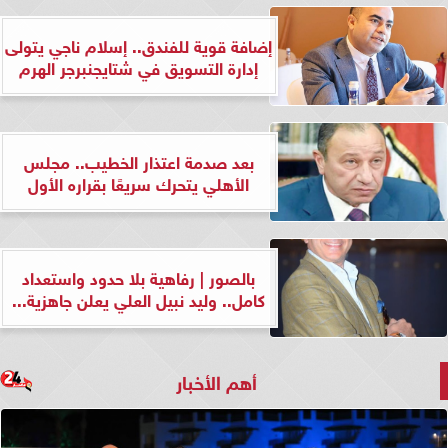
إضافة قوية للفندق.. إسلام ناجي يتولى
إدارة التسويق في شتايجنبرجر الهرم
بعد صدمة اعتذار الخطيب.. مجلس
الأهلي يتحرك سريعًا بقراره الأول
بالصور | رفاهية بلا حدود واستعداد
كامل.. وليد نبيل العلي يعلن جاهزية...
أهم الأخبار