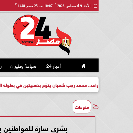
مـ
هـ
الأحد
9
أغسطس
2026
10:07 صـ
25
صفر
1448
أخبار 24
سياحة وطيران
ري
لبطل واعد.. محمد رجب شعبان يتوّج بذهبيتين في بطولة الجمهورية ل
منوعات
بشرى سارة للمواطنين بش