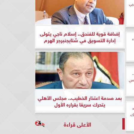
بي
إضافة قوية للفندق.. إسلام ناجي يتولى
ء
إدارة التسويق في شتايجنبرجر الهرم
.
يس
بعد صدمة اعتذار الخطيب.. مجلس الأهلي
يتحرك سريعًا بقراره الأول
ك
الأعلى قراءة