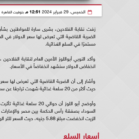
الخميس، 29 فبراير 2024
12:51 مـ
بتوقيت القاهرة
زفت نقابة الفلاحين، بشرى سارة للمواطنين بشأن أ
مستمرًا في السلع الغذائية.
وأكد النوبي أبواللوز الأمين العام لنقابة الفلاحين
انخفاض الدولار سنشهد انخفاضاً في الأسعار.
وأشار إلى أن الضربة القاضية التي تعرض لها سعر ا
حيث أكثر من 20 سلعة غذائية شهدت تراجعًا عن سعرها سابقًا، مما أثلج صدور المصريين.
وأوضح أبو اللوز أن حوالي 
السوداء بصفقة رأس الحكمة بين مصر والإمارات ال
الزيت انخفضت مبلغ 5.88 جنيه، حيث السعر للتر الواحد من زيت عباد الشمس ما بين 56.89 حتى مبلغ 107.37 جنيه مصري.
أسعار السلع