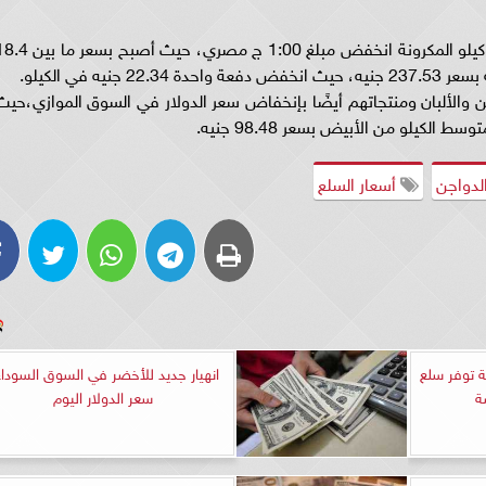
وصل السكر عند مبلغ 27 جنيه مصري بالأسواق، وكيلو المكرونة انخفض مبلغ 1:00 ج مصري، حيث أصب
 والألبان ومنتجاتهم أيضًا بإنخفاض سعر الدولار في السوق الموازي،حيث
لدواجن
أسعار السلع
لحكومة توفر سلع
انهيار جديد للأخضر في السوق السوداء
ة
سعر الدولار اليوم