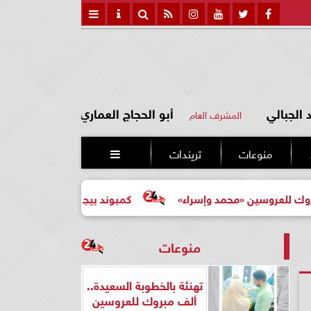
الجبالي
أبو الحجاج العماري
المشرف العام
منوعات
تريندات

ين «محمد وإسراء»
كمبوند بيجونيا: اختيارك الأرقى لحياة أكثر هد
منوعات
تهنئة بالخطوبة السعيدة..
ألف مبروك للعروسين