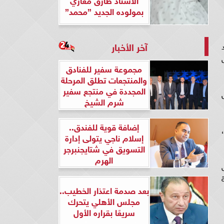
بمولوده الجديد ”محمد”
آخر الأخبار
فاض
مجموعة سفير للفنادق
والمنتجعات تطلق المرحلة
المجددة في منتجع سفير
شرم الشيخ
إضافة قوية للفندق..
إسلام ناجي يتولى إدارة
التسويق في شتايجنبرجر
الهرم
ق
بعد صدمة اعتذار الخطيب..
مجلس الأهلي يتحرك
سريعًا بقراره الأول