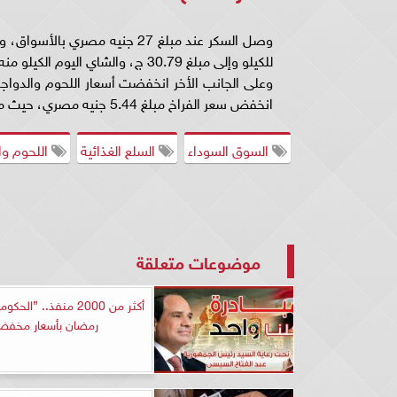
للكيلو وإلى مبلغ 30.79 ج، والشاي اليوم الكيلو منه بسعر 237.53 جنيه، حيث انخفض دفعة واحدة 22.34 جنيه في الكيلو.
وعلى الجانب الأخر انخفضت أسعار اللحوم والدواجن
انخفض سعر الفراخ مبلغ 5.44 جنيه مصري، حيث متوسط الكيلو من الأبيض بسعر 98.48 جنيه.
السوق السوداء
السلع الغذائية
اللحوم وا
موضوعات متعلقة
أكثر من 2000 منفذ.. ”ا
رمضان بأسعار مخفض