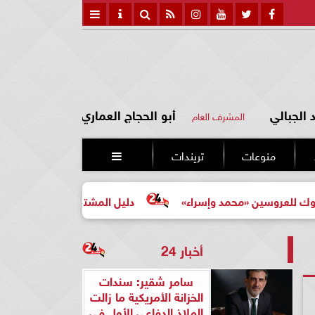
الجبالي
أبو الحجاج العماري
المشرف العام
منوعات
تريندات

ن «محمد وإسراء»
دليل المشتري لأول مرة لاختيار مشروع عق
أخبار 24
سامر شقير: سندات
الخزانة الأمريكية ما زالت
الملاذ الدفاعي الأول في