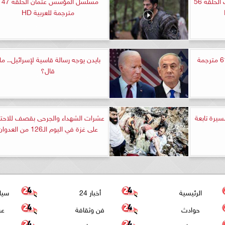
مشاهدة مسلسل طائر الرفراف الحلقة 56
مسلسل المؤسس عثمان الحل
مترجمة للعربية HD
مسلسل الب ارسلان الحلقة 61 مترجمة
بايدن يوجه رسالة قاسية لإسرائيل.. ماذ
قال؟
 4 زوارق مسيرة تابعة
عشرات الشهداء والجرحى بقصف للاحتل
على غزة في اليوم الـ126 من العدوان
الرئيسية
أخبار 24
سيا
حوادث
فن وثقافة
عر