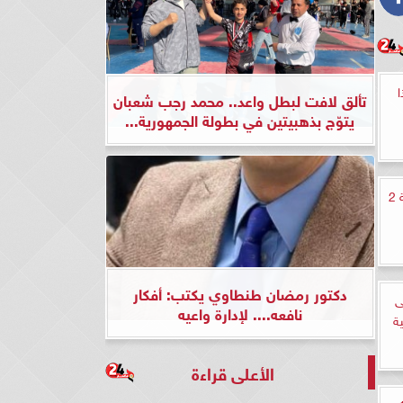
تألق لافت لبطل واعد.. محمد رجب شعبان
يتوّج بذهبيتين في بطولة الجمهورية...
مشاهدة مسلسل منعطف خطر الحلقة 2
دكتور رمضان طنطاوي يكتب: أفكار
ى
نافعه.... لإدارة واعيه
الأعلى قراءة