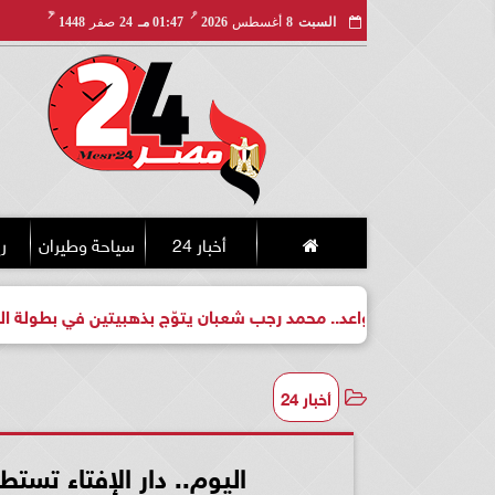
مـ
هـ
السبت
8
أغسطس
2026
01:47 مـ
24
صفر
1448
أخبار 24
سياحة وطيران
ري
لبطل واعد.. محمد رجب شعبان يتوّج بذهبيتين في بطولة الجمهورية لل
أخبار 24
اليوم.. دار الإفتاء تستطلع 