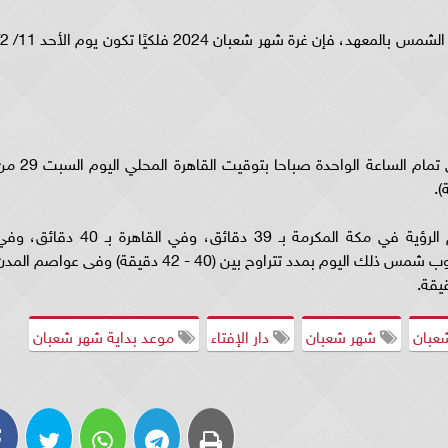
ويولد هلال شعبان مباشرة بعد حدوث الاقتران في تمام الساعة الواحدة صباحا بتوقيت القاهرة ا
ويبقى الهلال الجديد بعد غروب الشمس فى يوم الرؤية في مكة المكرمة بـ 39 دقائق، وفي القاهرة بـ 40 دقائ
محافظات جمهورية مصر العربية يبقى القمر بعد غروب شمس ذلك اليوم بمدد تتراوح بين (40 - 42 دقيقة) وفى عواصم ال
عبان
شهر شعبان
دار الإفتاء
موعد بداية شهر شعبان