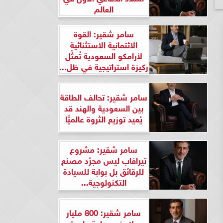
العالم
سامر شقير: القوة
الائتمانية الاستثنائية
لأرامكو السعودية تُمثِّل
ركيزة استراتيجية في ظل...
سامر شقير: تحالف الطاقة
بين السعودية والهند قد
يُعيد توزيع الثروة عالميًّا
سامر شقير: مشروع
تيرافاب ليس مجرَّد مصنع
للرقائق بل بوابة للسيادة
التكنولوجية...
سامر شقير: 800 مليار
دولار في ساعة واحدة..