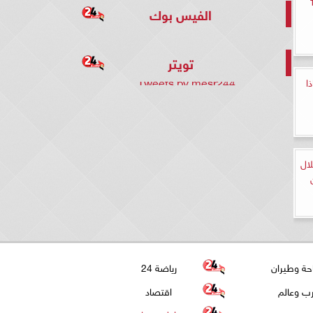
قة 147
الفيس بوك
تويتر
Tweets by mesr244
ا
ال
حة وطيران
رياضة 24
ب وعالم
اقتصاد