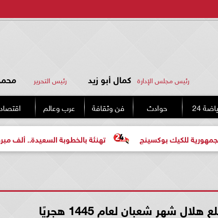
كمال أبو زيد
محمد 
رئيس مجلس الإدارة
رئيس التحرير
اضة 24
حوادث
فن وثقافة
عرب وعالم
اقتصاد
كيك بوكسينج
تهنئة بالخطوبة السعيدة.. ألف مبروك للعروسي
هلال شهر شعبان لعام 1445 هجريًا