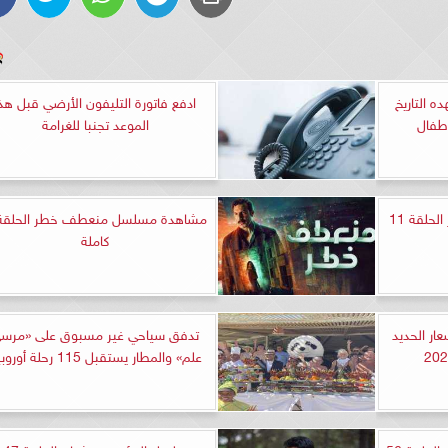
ه التاريخ
ادفع فاتورة التليفون الأرضي قبل هذا
طفال
الموعد تجنبا للغرامة
مشاهدة مسلسل بين السطور الحلقة 11
كاملة
.. أسعار الحديد
تدفق سياحي غير مسبوق على «مرس
علم» والمطار يستقبل 115 رحلة أوروبية