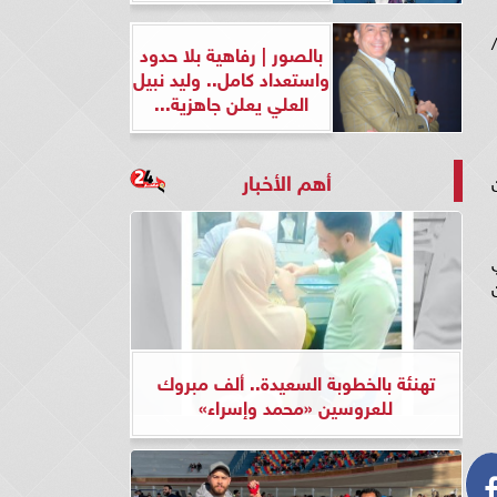
ووفقا للحسابات الفلكية التى قام بها معمل أبحاث الشمس بالمعهد، فإن غرة شهر شعبان 2024 فلكيًا تكون يوم الأحد 11/ 2/
بالصور | رفاهية بلا حدود
واستعداد كامل.. وليد نبيل
العلي يعلن جاهزية...
أهم الأخبار
لمحلي اليوم السبت 29 من
ق، وفي
مدن
تهنئة بالخطوبة السعيدة.. ألف مبروك
للعروسين «محمد وإسراء»