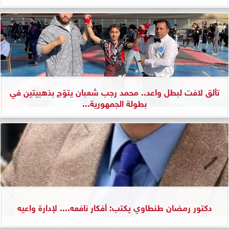
تألق لافت لبطل واعد.. محمد رجب شعبان يتوّج بذهبيتين في
بطولة الجمهورية...
دكتور رمضان طنطاوي يكتب: أفكار نافعه.... لإدارة واعيه