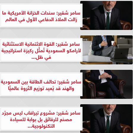
سامر شقير: سندات الخزانة الأمريكية ما
زالت الملاذ الدفاعي الأول في العالم
سامر شقير: القوة الائتمانية الاستثنائية
لأرامكو السعودية تُمثِّل ركيزة استراتيجية
في ظل...
سامر شقير: تحالف الطاقة بين السعودية
والهند قد يُعيد توزيع الثروة عالميًّا
سامر شقير: مشروع تيرافاب ليس مجرَّد
مصنع للرقائق بل بوابة للسيادة
التكنولوجية...