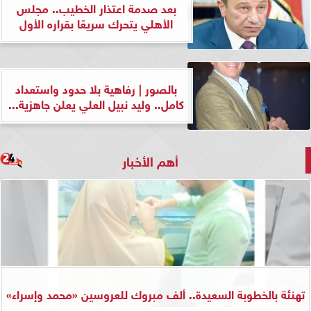
بعد صدمة اعتذار الخطيب.. مجلس
الأهلي يتحرك سريعًا بقراره الأول
بالصور | رفاهية بلا حدود واستعداد
كامل.. وليد نبيل العلي يعلن جاهزية...
أهم الأخبار
تهنئة بالخطوبة السعيدة.. ألف مبروك للعروسين «محمد وإسراء»