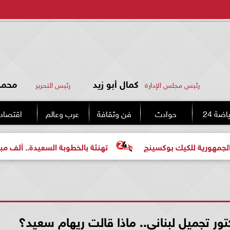
كمال أبو زيد
محمد 
رئيس مجلس الإدارة
رئيس التحرير
اضة 24
حوادث
فن وثقافة
عرب وعالم
اقتصاد
يك بوكسينج
تهنئة بالخطوبة السعيدة.. ألف مبروك للعروسين
ور تجميل لبناني.. ماذا قالت ريهام سعيد؟