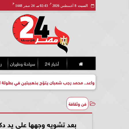
مـ
هـ
السبت
8
أغسطس
2026
02:43 مـ
24
صفر
1448
أخبار 24
سياحة وطيران
ري
طل واعد.. محمد رجب شعبان يتوّج بذهبيتين في بطولة الجمهورية للك
فن وثقافة
بعد تشويه وجهها على يد دكت