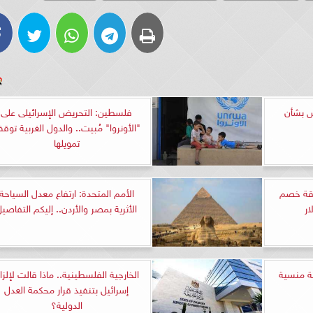
ض بشأن
فلسطين: التحريض الإسرائيلى على
"الأونروا" مُبيت.. والدول الغربية توق
تمويلها
قة خصم
الأمم المتحدة: ارتفاع معدل السياحة
ار
الأثرية بمصر والأردن.. إليكم التفاصي
 منسية
الخارجية الفلسطينية.. ماذا قالت لإلزا
إسرائيل بتنفيذ قرار محكمة العدل
الدولية؟