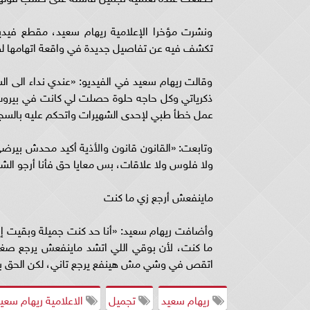
ونشرت مؤخرا الإعلامية ريهام سعيد، مقطع فيدي
تكشف فيه عن تفاصيل جديدة في واقعة اتهامها لط
وقالت ريهام سعيد في الفيديو: «عندي نداء الى ال
ذكرياتي وكل حاجه حلوة حصلت لي كانت في بيروت 
عمل خطأ طبي لإحدى الشهيرات واتحكم عليه بالسج
وتابعت: «القانون قانون والأذية أكيد محدش بيرضى 
ولا فلوس ولا علاقات، بس معايا حق فأنا أرجو الش
ماينفعش أرجع زي ما كنت
وأضافت ريهام سعيد: «أنا حد كنت جميلة وبقيت إي
ما كنت، لأن بوقي اللي اتشد ماينفعش يرجع صغير
اتقص في وشي مش هينفع يرجع تاني، لكن الحق ب
ريهام سعيد
تجميل
الاعلامية ريهام سعي