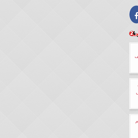
ف
ل
م