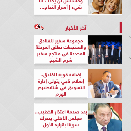
شيء | أسرار النجاح...
آخر الأخبار
مجموعة سفير للفنادق
والمنتجعات تطلق المرحلة
المجددة في منتجع سفير
شرم الشيخ
إضافة قوية للفندق..
إسلام ناجي يتولى إدارة
التسويق في شتايجنبرجر
الهرم
بعد صدمة اعتذار الخطيب..
مجلس الأهلي يتحرك
سريعًا بقراره الأول