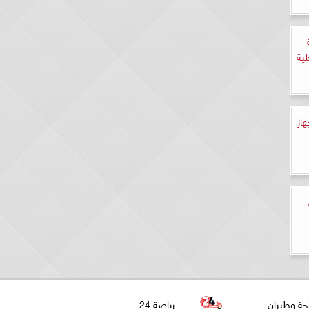
لية
از
حة وطيران
رياضة 24