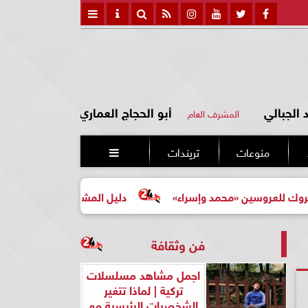
الجبالي
أبو الحجاج العماري
المشرف العام
منوعات
تريندات

 «محمد وإسراء»
دليل المشتري لأول مرة لاختيار مشروع عقا
فن وثقافة
اجمل مشاهد مسلسلات
تركية | لماذا تتغير
الشخصيات الرئيسية مع