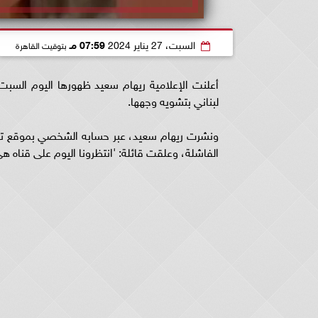
السبت، 27 يناير 2024
07:59 مـ
بتوقيت القاهرة
أعلنت الإعلامية ريهام سعيد ظهورها اليوم السبت
لبناني بتشويه وجهها.
ونشرت ريهام سعيد، عبر حسابه الشخصي بموقع تباد
الفاشلة، وعلقت قائلة: 'انتظرونا اليوم على قناه هي 9 مساء، تردد القناة، 11785 عمودي، معدل الترمبز 500