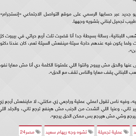
و جديد عبر حسابها الرسمي على موقع التواصل الاجتماعي «إنستجرام»،
بيب تجميل لبناني بتشويه وجهها.
شعب اللبنانية، رسالة بسيطة جدا أنا قضيت تلت أربع حياتي في بيروت كل
ولما يكون فيه عندهم حاجة سيئة مينفعش السيئة تعم، كان عندنا دكتور
ن».
عنها والحق مش بيروح وانتوا اللي علمتونا الكلمة دي أنا مش معايا نفوذ
عب اللبناني يقف معايا والناس تقف مع الحق».
ه، وفيه ناس تقول اعملي عملية وراجعي زي مكنتي، لا ماينفعش أرجع زي
 تاني، وعنيا اللي اتشدت من الجنب مش هينفع ترجع تاني، والجلد اللي
يرجع وشي مش هيرجع بس ممكن الحق يرجع».
د
عملية تجميلة
تشوه وجه ريهام سعيد
مصر24