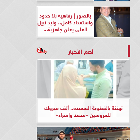
بالصور | رفاهية بلا حدود
واستعداد كامل.. وليد نبيل
العلي يعلن جاهزية...
أهم الأخبار
تهنئة بالخطوبة السعيدة.. ألف مبروك
للعروسين «محمد وإسراء»