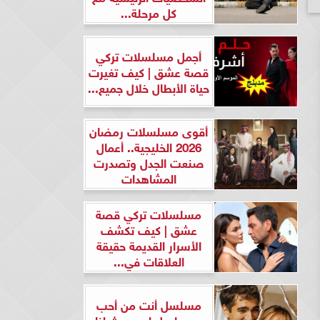
كل مرحلة...
أجمل مسلسلات تركي
قصة عشق | كيف تغيرت
حياة الأبطال خلال جميع...
أقوى مسلسلات رمضان
2026 الخليجية.. أعمال
صنعت الجدل وتصدرت
المشاهدات
مسلسلات تركي قصة
عشق | كيف تكشف
الأسرار القديمة حقيقة
العلاقات في...
مسلسل أنت من أحب
ومسلسل لن يحدث لنا