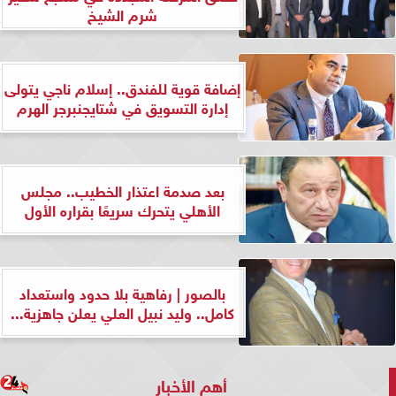
شرم الشيخ
إضافة قوية للفندق.. إسلام ناجي يتولى
إدارة التسويق في شتايجنبرجر الهرم
بعد صدمة اعتذار الخطيب.. مجلس
الأهلي يتحرك سريعًا بقراره الأول
بالصور | رفاهية بلا حدود واستعداد
كامل.. وليد نبيل العلي يعلن جاهزية...
أهم الأخبار