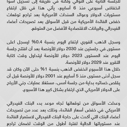
للجلسة الثانية على التوالي ولكنه في طريقه إلى تسجيل أسوأ
انخفاض أسبوعي منذ 6 أسابيع، يأتي هذا في ظل ارتفاع
مستويات الدولار وعوائد السندات الأمريكية بعد تراجع توقعات
خفض الفائدة الأمريكية من قبل الأسواق بعد تصريحات أعضاء
الفيدرالي والبيانات الاقتصادية الأفضل من المتوقع.
وسجل الذهب الفوري ارتفاع اليوم بنسبة 0.4% ليسجل اعلى
مستوى في جلستين عند 2030 دولار للأونصة بعد أن افتتح جلسة
اليوم عند المستوى 2023 دولار للأونصة ليتداول وقت كتابة
التقرير عند 2029 دولار للأونصة.
خلال هذا الأسبوع انخفض الذهب بنسبة 1% حتى الآن وكان قد
سجل أدنى مستوى منذ 5 أسابيع عند 2001 دولار للأونصة قبل أن
يقلص خسائره بداية من جلسة أمس، مستغلا عمليات جني الأرباح
على الدولار الأمريكي الذي ارتفاع بشكل كبير هذا الأسبوع.
وعدلت الأسواق من توقعاتها تجاه موعد بدء البنك الفيدرالي
الأمريكي في خفض أسعار الفائدة، وذلك بعد عدد من تصريحات
أعضاء البنك التي أكدت على حاجة البنك الفيدرالي لاستمرار الفائدة
عند مستوياتها الحالية لفترة أطول من الوقت لضمان تراجع