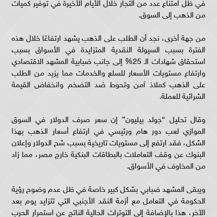
في ظل امتناع عدد من التجار خلال الأيام الأخيرة في توفير كميات
من الذهب إلى السوق.
من جهة أخرى، نجد أن الطلب على الذهب يشهد ارتفاعًا خلال هذه
الفترة بسبب السيولة النقدية المتزايدة في الأسواق بسبب
استحقاق شهادات الـ 25% إلى جانب ضبابية المشهد الاقتصادي
وارتفاع مستويات الأسعار للسلع والخدمات مما يزيد من الطلب
على الذهب كملاذ آمن وتحوط ضد التضخم وانخفاض القيمة
الشرائية للعملة.
وقال تحليل “جولد بيليون” إن سعر صرف الدولار في السوق
الموازي لعب دور هام ورئيسي في ارتفاع أسعار الذهب بهذا
الشكل، فقد ارتفع إلى مستويات تاريخية بسبب شح الدولار وإعلان
البنوك عن وقف التعاملات بالبطاقات البنكية خارج مصر، مما زاد
من المخاوف في الأسواق.
ويبقى المشهد ضبابي بشكل كبير خاصة في ظل عدم وضوح رؤية
الحكومة في التعامل مع أزمة النقد الأجنبي التي تتزايد يوم بعد
الآخر، هذا بالإضافة إلى التوترات الحالية الناتج عن استمرار الحرب