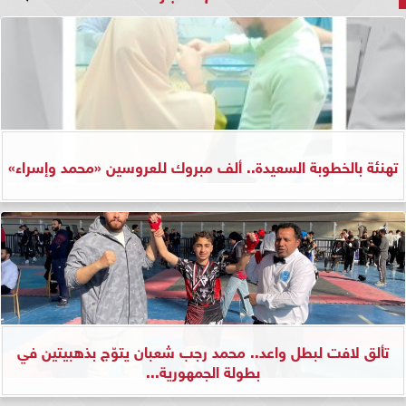
تهنئة بالخطوبة السعيدة.. ألف مبروك للعروسين «محمد وإسراء»
تألق لافت لبطل واعد.. محمد رجب شعبان يتوّج بذهبيتين في
بطولة الجمهورية...