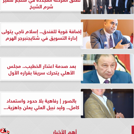
شرم الشيخ
إضافة قوية للفندق.. إسلام ناجي يتولى
إدارة التسويق في شتايجنبرجر الهرم
بعد صدمة اعتذار الخطيب.. مجلس
الأهلي يتحرك سريعًا بقراره الأول
بالصور | رفاهية بلا حدود واستعداد
كامل.. وليد نبيل العلي يعلن جاهزية...
أهم الأخبار