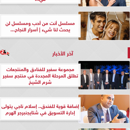
مسلسل أنت من أحب ومسلسل لن
يحدث لنا شيء | أسرار النجاح...
آخر الأخبار
مجموعة سفير للفنادق والمنتجعات
تطلق المرحلة المجددة في منتجع سفير
شرم الشيخ
إضافة قوية للفندق.. إسلام ناجي يتولى
إدارة التسويق في شتايجنبرجر الهرم