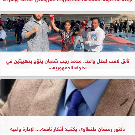
تألق لافت لبطل واعد.. محمد رجب شعبان يتوّج بذهبيتين في
بطولة الجمهورية...
دكتور رمضان طنطاوي يكتب: أفكار نافعه.... لإدارة واعيه