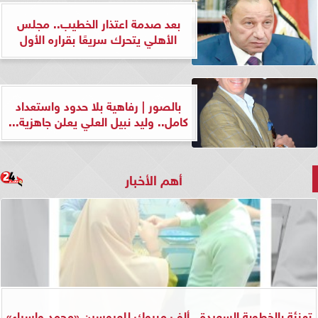
بعد صدمة اعتذار الخطيب.. مجلس
الأهلي يتحرك سريعًا بقراره الأول
بالصور | رفاهية بلا حدود واستعداد
كامل.. وليد نبيل العلي يعلن جاهزية...
أهم الأخبار
تهنئة بالخطوبة السعيدة.. ألف مبروك للعروسين «محمد وإسراء»