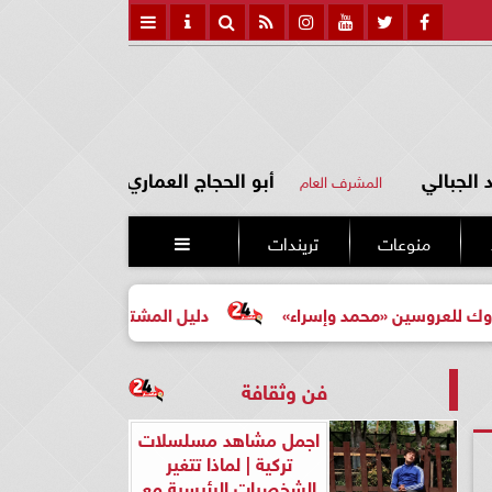
الجبالي
أبو الحجاج العماري
المشرف العام
منوعات
تريندات

ين «محمد وإسراء»
دليل المشتري لأول مرة لاختيار مشروع ع
فن وثقافة
اجمل مشاهد مسلسلات
تركية | لماذا تتغير
الشخصيات الرئيسية مع