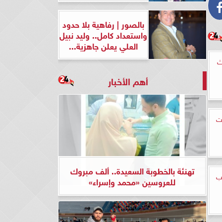
بالصور | رفاهية بلا حدود
واستعداد كامل.. وليد نبيل
العلي يعلن جاهزية...
ث
أهم الأخبار
ت
تهنئة بالخطوبة السعيدة.. ألف مبروك
ب
للعروسين «محمد وإسراء»