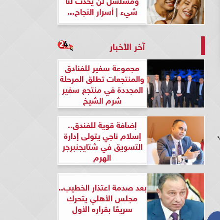
شيء | أسرار النجاح...
آخر الأخبار
مجموعة سفير للفنادق
والمنتجعات تطلق المرحلة
المجددة في منتجع سفير
شرم الشيخ
إضافة قوية للفندق..
إسلام ناجي يتولى إدارة
التسويق في شتايجنبرجر
الهرم
بعد صدمة اعتذار الخطيب..
مجلس الأهلي يتحرك
سريعًا بقراره الأول