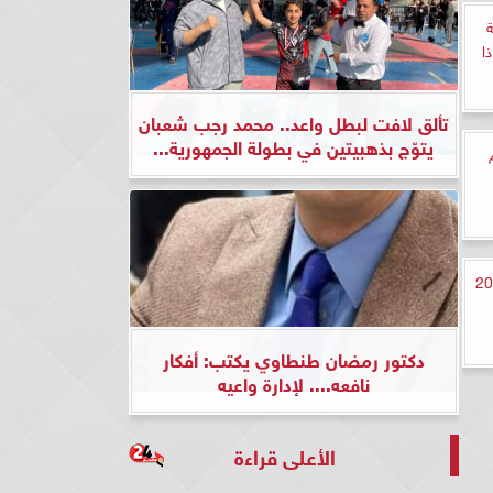
ة
ا
تألق لافت لبطل واعد.. محمد رجب شعبان
يتوّج بذهبيتين في بطولة الجمهورية...
وم الثلاثاء 16-1-2024
دكتور رمضان طنطاوي يكتب: أفكار
نافعه.... لإدارة واعيه
الأعلى قراءة