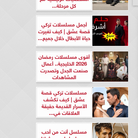
كل مرحلة...
أجمل مسلسلات تركي
قصة عشق | كيف تغيرت
حياة الأبطال خلال جميع...
أقوى مسلسلات رمضان
2026 الخليجية.. أعمال
صنعت الجدل وتصدرت
المشاهدات
مسلسلات تركي قصة
عشق | كيف تكشف
الأسرار القديمة حقيقة
العلاقات في...
مسلسل أنت من أحب
ومسلسل لن يحدث لنا