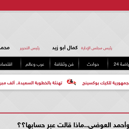
كمال أبو زيد
محمد 
رئيس مجلس الإدارة
رئيس التحرير
اضة 24
حوادث
فن وثقافة
عرب وعالم
اقتصاد
لكيك بوكسينج
تهنئة بالخطوبة السعيدة.. ألف مبروك للعروس
وأحمد العوضي..ماذا قالت عبر حسابها؟؟