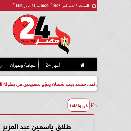
مـ
هـ
السبت
8
أغسطس
2026
10:20 مـ
24
صفر
1448
أخبار 24
سياحة وطيران
ري
لبطل واعد.. محمد رجب شعبان يتوّج بذهبيتين في بطولة الجمهورية ل
فن وثقافة
طلاق ياسمين عبد العزيز 