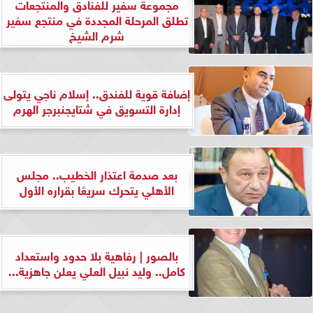
مجموعة سفير للفنادق والمنتجعات
تطلق المرحلة المجددة في منتجع سفير
شرم الشيخ
إضافة قوية للفندق.. إسلام ناجي يتولى
إدارة التسويق في شتايجنبرجر الهرم
بعد صدمة اعتذار الخطيب.. مجلس
الأهلي يتحرك سريعًا بقراره الأول
بالصور | رفاهية بلا حدود واستعداد
كامل.. وليد نبيل العلي يعلن جاهزية...