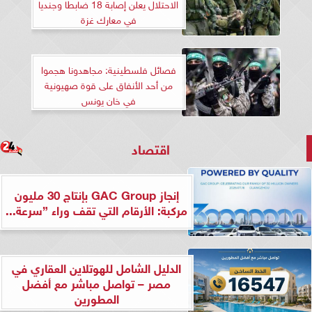
الاحتلال يعلن إصابة 18 ضابطا وجنديا
في معارك غزة
فصائل فلسطينية: مجاهدونا هجموا
من أحد الأنفاق على قوة صهيونية
في خان يونس
اقتصاد
إنجاز GAC Group بإنتاج 30 مليون
مركبة: الأرقام التي تقف وراء ”سرعة...
الدليل الشامل للهوتلاين العقاري في
مصر – تواصل مباشر مع أفضل
المطورين