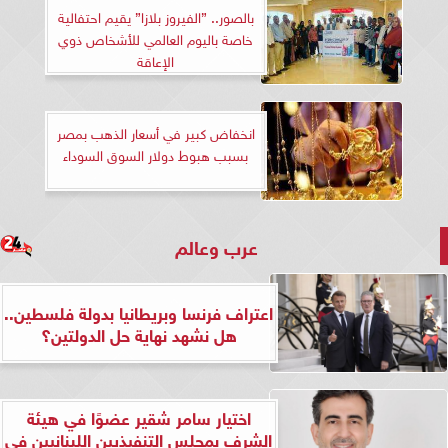
بالصور.. ”الفيروز بلازا” يقيم احتفالية
خاصة باليوم العالمي للأشخاص ذوي
الإعاقة
انخفاض كبير في أسعار الذهب بمصر
بسبب هبوط دولار السوق السوداء
عرب وعالم
اعتراف فرنسا وبريطانيا بدولة فلسطين..
هل نشهد نهاية حل الدولتين؟
اختيار سامر شقير عضوًا في هيئة
الشرف بمجلس التنفيذيين اللبنانيين في