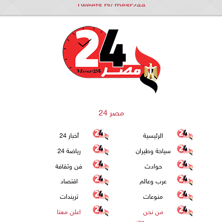
Tweets by mesr244
مصر 24
الرئيسية
أخبار 24
سياحة وطيران
رياضة 24
حوادث
فن وثقافة
عرب وعالم
اقتصاد
منوعات
تريندات
من نحن
اعلن معنا