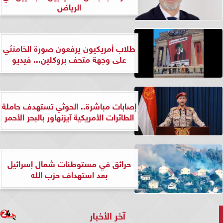
الرياض
طلاب أمريكيون يرفعون صورة الخامنئي
على وجهة متحف بروكلين... فيديو
إصابات مباشرة.. الحوثي تستهدف حاملة
الطائرات الأمريكية آيزنهاور بالبحر الأحمر
حرائق في مستوطنات شمال إسرائيل
بعد استهداف حزب الله
آخر الأخبار