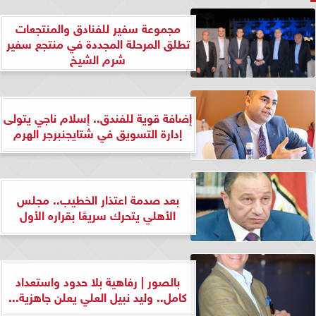
مجموعة سفير للفنادق والمنتجعات
تطلق المرحلة المجددة في منتجع سفير
شرم الشيخ
إضافة قوية للفندق.. إسلام ناجي يتولى
إدارة التسويق في شتايجنبرجر الهرم
بعد صدمة اعتذار الخطيب.. مجلس
الأهلي يتحرك سريعًا بقراره الأول
بالصور | رفاهية بلا حدود واستعداد
كامل.. وليد نبيل العلي يعلن جاهزية...