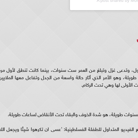
A post shared by 
، وتدعى غزل وتبلغ من العمر ست سنوات، بينما كانت تنطق لأول مرة
يلة، وهو الأمر الذي أثار حالة واسعة من الجدل وتفاعل معها الملايين
 الأولى لها وهي تحت الركام.
لسنوات طويلة، هو شدة الخوف والبقاء تحت الأنقاض لساعات طويلة.
الفيديو المتداول للطفلة الفسلطينية: 'عسى ان تكرهوا شيئًا ويجعل الله