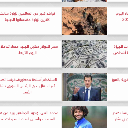
ء اليوم
توافد كبير من السائحين لزيارة سانت
كاترين لزيارة مقدساتها الدينية
ت الجيزة
سعر الدولار مقابل الجنيه مساء تعاملا
تقضي بالسجن 3 سنوات لـ 5 أشخاص
اليوم الأربعاء
ية بالفوز
لأستخدام أسلحة محظورة..فرنسا تصد
أمر اعتقال بحق الرئيس السوري بشار
الأسد
نسا تصدر
محمد الننى: وجود الجماهير يزيد من ق
ري بشار
المنتخب وأتمنى امتلاء المدرجات غدا