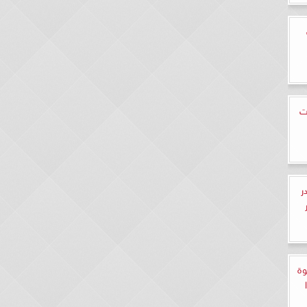
ت
ر
وة