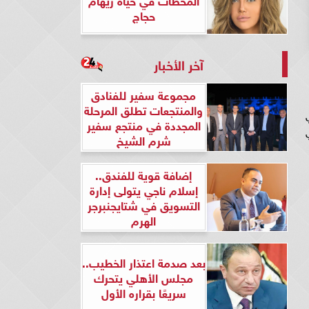
حجاج
آخر الأخبار
مجموعة سفير للفنادق
والمنتجعات تطلق المرحلة
المجددة في منتجع سفير
شرم الشيخ
إضافة قوية للفندق..
إسلام ناجي يتولى إدارة
التسويق في شتايجنبرجر
الهرم
بعد صدمة اعتذار الخطيب..
مجلس الأهلي يتحرك
سريعًا بقراره الأول