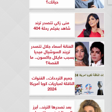
حياتك؟
منى زكي تتصدر ترند
شاهد بفيلم رحلة 404
الفنانة أسماء جلال تتصدر
تريند السوشيال ميديا
بسبب مايكل جاكسون.. ما
القصة؟
جميع الترددات.. القنوات
الناقلة لمباريات كوبا أمريكا
2024
بعد تصدرها الترند.. أبرز
المحطات في حياة ريهام