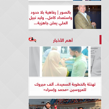
بالصور | رفاهية بلا حدود
واستعداد كامل.. وليد نبيل
العلي يعلن جاهزية...
أهم الأخبار
تهنئة بالخطوبة السعيدة.. ألف مبروك
للعروسين «محمد وإسراء»