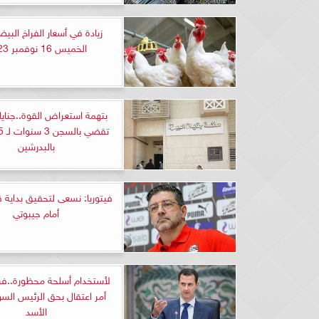
زيادة في أسعار الفراخ البيضا
الخميس 16 نوفمبر 2023
بتهمة استعراض القوة..جنايا
بالبدرشين
فيتوريا: نسعى لتحقيق بداية قو
أمام جيبوتي
لأستخدام أسلحة محظورة..فر
أمر اعتقال بحق الرئيس السو
الأسد