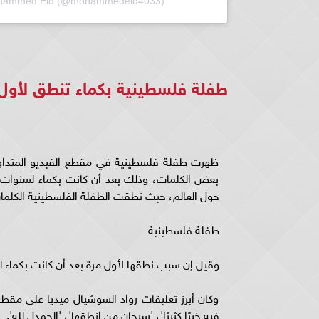
Mohammed Eid (@mohammedeid4033)
طفلة فلسطينية بكماء تنطق لأول
ظهرت طفلة فلسطينية في مقطع الفيديو المتداول
بعض الكلمات، وذلك بعد أن كانت بكماء لسنوات طو
حول العالم، حيث نطقت الطفلة الفلسطينية الكلمات
طفلة فلسطينية
وقيل إن سبب نطقها لأول مرة بعد أن كانت بكماء 
وكان أبرز تعليقات رواد السوشيال ميديا على مقطع 
فيه خيرًا كثيرًا'، 'سبحان من انطقها'، 'الحمدل لله'.