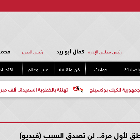
كمال أبو زيد
محمد 
رئيس مجلس الإدارة
رئيس التحرير
اضة 24
حوادث
فن وثقافة
عرب وعالم
اقتصاد
ك بوكسينج
تهنئة بالخطوبة السعيدة.. ألف مبروك للعروسين 
طق لأول مرة.. لن تصدق السبب (فيديو)