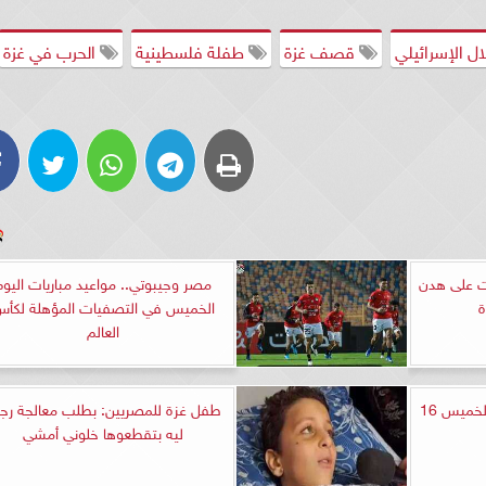
ل الإسرائيلي
قصف غزة
طفلة فلسطينية
الحرب في غزة
ت على هدن
مصر وجيبوتي.. مواعيد مباريات اليوم
ة
الخميس في التصفيات المؤهلة لكأ
العالم
تعرف على أسعار الحديد اليوم الخميس 16
طفل غزة للمصريين: بطلب معالجة رج
ليه بتقطعوها خلوني أمشي