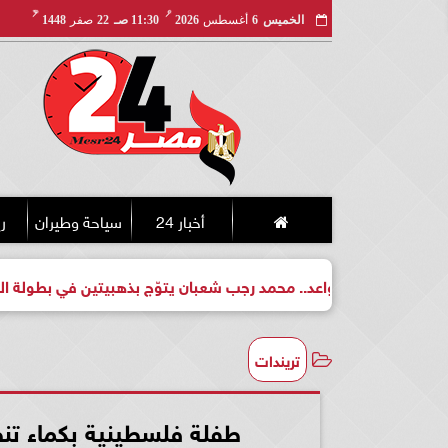
مـ
هـ
الخميس
6
أغسطس
2026
11:30 صـ
22
صفر
1448
أخبار 24
سياحة وطيران
ري
ل واعد.. محمد رجب شعبان يتوّج بذهبيتين في بطولة الجمهورية للكي
تريندات
طفلة فلسطينية بكماء تن