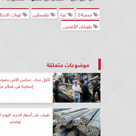
مصر24
غزة
فلسطين
قوات الاحتلا
طوفان الأقصى
موضوعات متعلقة
لأول مرة.. مجلس الأمن يصو
إنسانية في قطاع غز
نوفمبر