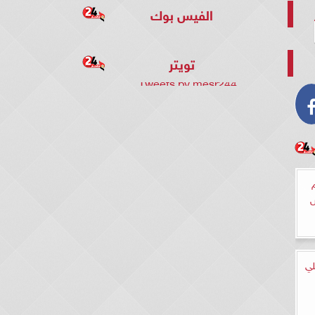
الفيس بوك
تويتر
Tweets by mesr244
س
لي