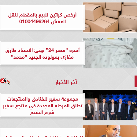
أرخص كراتين للبيع بالمقطم لنقل
العفش 01004496264
أسرة ”مصر 24” تهنئ الأستاذ طارق
مغازي بمولوده الجديد ”محمد”
آخر الأخبار
مجموعة سفير للفنادق والمنتجعات
تطلق المرحلة المجددة في منتجع سفير
شرم الشيخ
إضافة قوية للفندق.. إسلام ناجي يتولى