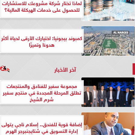
لماذا تختار شركة مشروعك للاستشارات
للحصول على خدمات الهيكلة المالية؟
كمبوند بيجونيا: اختيارك الأرقى لحياة أكثر
هدوءًا وتميزًا
آخر الأخبار
مجموعة سفير للفنادق والمنتجعات
تطلق المرحلة المجددة في منتجع سفير
شرم الشيخ
إضافة قوية للفندق.. إسلام ناجي يتولى
إدارة التسويق في شتايجنبرجر الهرم