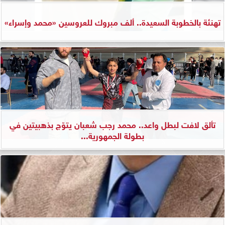
تهنئة بالخطوبة السعيدة.. ألف مبروك للعروسين «محمد وإسراء»
تألق لافت لبطل واعد.. محمد رجب شعبان يتوّج بذهبيتين في
بطولة الجمهورية...