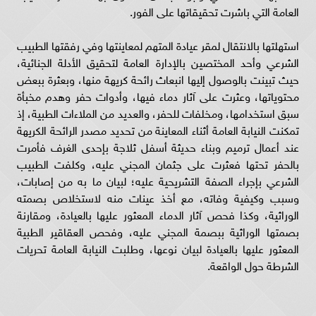
العامة التي باشرت تحقيقاتها على الفور.
استهلتها بالانتقال لمقر عيادة المتهم لمعاينتها وفي رفقتها الطبيب
الشرعي وأحد المختصين بالإدارة العامة لتحقيق الأدلة الجنائية،
حيث تبينت بالوصول إليها انبعاث رائحة كريهة منها، وبعثرة ببعض
محتوياتها، وعثرت على آثار دماء فيها، وأدوات حفر وهدم مخبأة
سبق استخدامها، ومخلفات للحفر، والعديد من الملاءات الطبية، إذ
تمكنت النيابة العامة أثناء المعاينة من تحديد مصدر الرائحة الكريهة
عند أعمال ترميم وبناء حديثة أسفل ثلاجة بإحدى الغرف فأمرت
بالحفر تحتها فعثرت على جثمان المجني عليه، وكلفت الطبيب
الشرعي بإجراء الصفة التشريحية عليه؛ لبيان ما به من إصابات،
وسبب وكيفية وفاته، مع أخذ عينات منه لاستخلاص بصمته
الوراثية، وكذا فحص آثار الدماء المعثور عليها بالعيادة، ومقارنة
بصمتها الوراثية ببصمة المجني عليه، وفحص العقاقير الطبية
المعثور عليها بالعيادة لبيان نوعها، وطلبت النيابة العامة تحريات
الشرطة حول الواقعة.