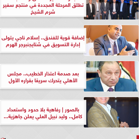
تطلق المرحلة المجددة في منتجع سفير
شرم الشيخ
إضافة قوية للفندق.. إسلام ناجي يتولى
إدارة التسويق في شتايجنبرجر الهرم
بعد صدمة اعتذار الخطيب.. مجلس
الأهلي يتحرك سريعًا بقراره الأول
بالصور | رفاهية بلا حدود واستعداد
كامل.. وليد نبيل العلي يعلن جاهزية...