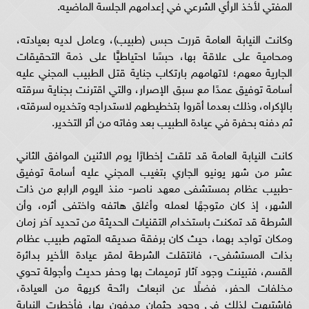
المفتي لأخذ الرأي الشرعي في إعدامهم الجلسة الماضيه.
وكانت النيابة العامة قررت حبس (طبيب)، وعامل لديه بعيادته،
ومحامية على علاقة بها، حبسًا احتياطيًّا على ذمة التحقيقات
الجارية معهم؛ لاتهامهم بارتكاب جناية قتل الطبيب المجني عليه
أسامة توفيق عمدًا مع سبق الإصرار، والتي اقترنت بجناية سرقته
بالإكراه، وذلك بعدما أقروا بتخطيطهم لاستدراجه وتخديره لسرقته،
ثم دفنه بحفرة في عيادة الطبيب بعد وفاته من أثر التخدير.
كانت النيابة العامة قد تلقت إخطارًا يوم الاثنين الموافق الثاني
عشر من شهر يونيو الجاري بتغيب المجني عليه أسامة توفيق
-طبيب عظام بمستشفى معهد ناصر- منذ اليوم الرابع من ذات
الشهر، إذ كان متوجهًا لعمله وأغلق هاتفه واختفى أثره، وأن
الشرطة قد تمكنت باستخدام التقنيات الحديثة من تحديد آخر زمان
ومكان تواجد بهما، حيث كان برفقة صديقه المتهم طبيب عظام
بذات المستشفى-، فانتقلت الشرطة لمقر عيادة الأخير بدائرة
القسم، فتبينت وجود آثار ترميمات بها وحفر حديث وأجولة تحوي
مخلفات الحفر، فضلًا عن انبعاث رائحة كريهة من العيادة،
فاشتبهت لذلك في وجود جثمان مدفون بها، فأخطرت النيابة