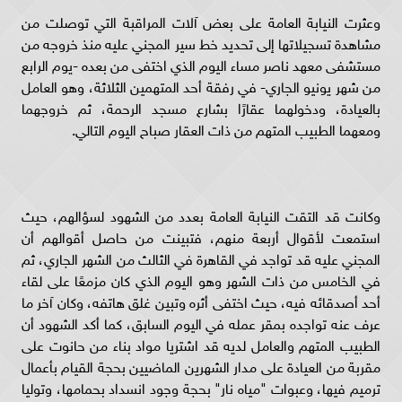
وعثرت النيابة العامة على بعض آلات المراقبة التي توصلت من
مشاهدة تسجيلاتها إلى تحديد خط سير المجني عليه منذ خروجه من
مستشفى معهد ناصر مساء اليوم الذي اختفى من بعده -يوم الرابع
من شهر يونيو الجاري- في رفقة أحد المتهمين الثلاثة، وهو العامل
بالعيادة، ودخولهما عقارًا بشارع مسجد الرحمة، ثم خروجهما
ومعهما الطبيب المتهم من ذات العقار صباح اليوم التالي.
وكانت قد التقت النيابة العامة بعدد من الشهود لسؤالهم، حيث
استمعت لأقوال أربعة منهم، فتبينت من حاصل أقوالهم أن
المجني عليه قد تواجد في القاهرة في الثالث من الشهر الجاري، ثم
في الخامس من ذات الشهر وهو اليوم الذي كان مزمعًا على لقاء
أحد أصدقائه فيه، حيث اختفى أثره وتبين غلق هاتفه، وكان آخر ما
عرف عنه تواجده بمقر عمله في اليوم السابق، كما أكد الشهود أن
الطبيب المتهم والعامل لديه قد اشتريا مواد بناء من حانوت على
مقربة من العيادة على مدار الشهرين الماضيين بحجة القيام بأعمال
ترميم فيها، وعبوات "مياه نار" بحجة وجود انسداد بحمامها، وتوليا