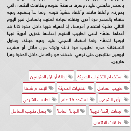
بالمخدر فأغشي عليه، وسرقا حافظة نقوده وبطاقات الائتمان التي
بحوزته، وأغلقا هاتفه وأتلفاه خشية تتبعه، ولما بدأ يستعيد وعيه
حقناه بالمخدر مرة أخرى ونقلاه لعيادة المتهم بالساحل فجر اليوم
التالي خشية افتضاح أمرهما، إذ أخفياه فيها داخل حفرة كانا قد
أعداها سلَفًا- ادعى الطبيب المتهم إعدادها لتخزين أدوية فيها
لبيعها لاحقًا- ولما استعاد المجني عليه وعيه حينئذ، وحاول
الاستغاثة خدره الطبيب مرة ثالثة وتركه دون مأكل أو مشرب
ليومين متتابعين حتى توفي، فدفنه هو والعامل داخل الحفرة وفرا
هاربين.
استخدام التقنيات الحديثة
إحالة أوراق المتهمين
طبيب الساحل
التقنيات الحديثة
الإعدام شنقا
الرأى الشرعى
المشدد 15 عام
الطبيب الشرعي
انبعاث رائحة كريهة
النيابة العامة
بقتل طبيب الساحل
بطاقات الائتمان