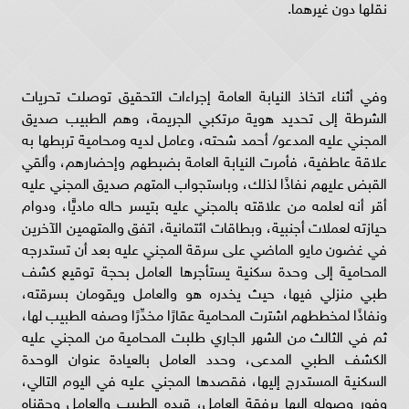
نقلها دون غيرهما.
وفي أثناء اتخاذ النيابة العامة إجراءات التحقيق توصلت تحريات
الشرطة إلى تحديد هوية مرتكبي الجريمة، وهم الطبيب صديق
المجني عليه المدعو/ أحمد شحته، وعامل لديه ومحامية تربطها به
علاقة عاطفية، فأمرت النيابة العامة بضبطهم وإحضارهم، وألقي
القبض عليهم نفاذًا لذلك، وباستجواب المتهم صديق المجني عليه
أقر أنه لعلمه من علاقته بالمجني عليه بتيسر حاله ماديًّا، ودوام
حيازته لعملات أجنبية، وبطاقات ائتمانية، اتفق والمتهمين الآخرين
في غضون مايو الماضي على سرقة المجني عليه بعد أن تستدرجه
المحامية إلى وحدة سكنية يستأجرها العامل بحجة توقيع كشف
طبي منزلي فيها، حيث يخدره هو والعامل ويقومان بسرقته،
ونفاذًا لمخططهم اشترت المحامية عقارًا مخدِّرًا وصفه الطبيب لها،
ثم في الثالث من الشهر الجاري طلبت المحامية من المجني عليه
الكشف الطبي المدعى، وحدد العامل بالعيادة عنوان الوحدة
السكنية المستدرج إليها، فقصدها المجني عليه في اليوم التالي،
وفور وصوله إليها برفقة العامل، قيده الطبيب والعامل وحقناه