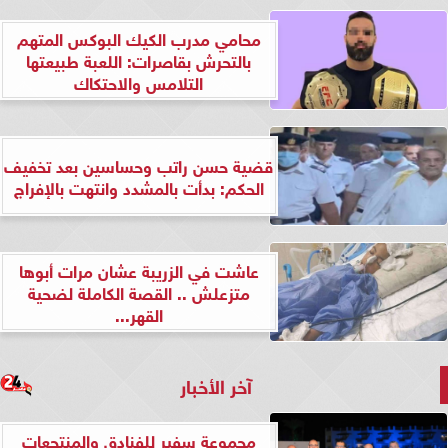
محامي مدرب الكيك البوكس المتهم
بالتحرش بقاصرات: اللعبة طبيعتها
التلامس والاحتكاك
قضية حسن راتب وحساسين بعد تخفيف
الحكم: بدأت بالمشدد وانتهت بالإفراج
عاشت في الزريبة عشان مرات أبوها
متزعلش .. القصة الكاملة لضحية
القهر...
آخر الأخبار
مجموعة سفير للفنادق والمنتجعات