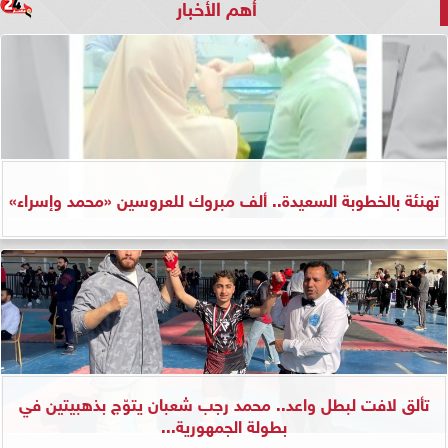
أهم الأخبار
تهنئة بالخطوبة السعيدة.. ألف مبروك للعروسين «محمد وإسراء»
تألق لافت لبطل واعد.. محمد رجب شعبان يتوّج بذهبيتين في
بطولة الجمهورية...