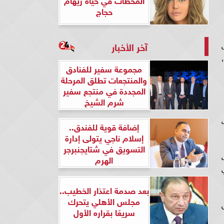
حجاج
آخر الأخبار
مجموعة سفير للفنادق
والمنتجعات تطلق المرحلة
المجددة في منتجع سفير
شرم الشيخ
إضافة قوية للفندق..
إسلام ناجي يتولى إدارة
التسويق في شتايجنبرجر
الهرم
بعد صدمة اعتذار الخطيب..
مجلس الأهلي يتحرك
سريعًا بقراره الأول