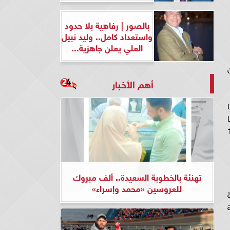
بالصور | رفاهية بلا حدود
واستعداد كامل.. وليد نبيل
العلي يعلن جاهزية...
أهم الأخبار
ا
ء السكان"الدكتورة تانيا الحاج حسن 19
تهنئة بالخطوبة السعيدة.. ألف مبروك
للعروسين «محمد وإسراء»
ة
هة