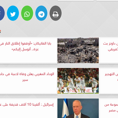
 داونز بث
بابا الفاتيكان: «أوقفوا إطلاق النار في
أفريقي
غزة.. أتوسل إليكم»
 التهجير
الوداد المغربي يعلن وفاة لاعبة في حا
سير
جموعة من
إسرائيل : ألقينا 10 آلاف قذيفة على غزة
ي مصر