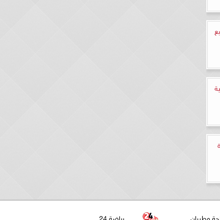
ع
ة
حة وطيران
رياضة 24