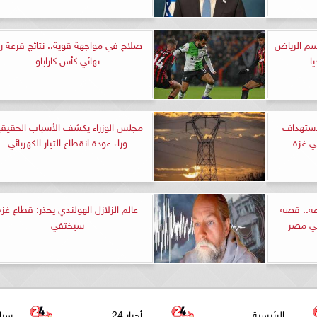
سم الرياض
صلاح في مواجهة قوية.. نتائج قرعة رب
ا
نهائي كأس كاراباو
لاستهداف
مجلس الوزراء يكشف الأسباب الحقيقي
ي غزة
وراء عودة انقطاع التيار الكهربائي
ة.. قصة
عالم الزلازل الهولندي يحذر: قطاع غزة
في مصر
سيختفي
الرئيسية
أخبار 24
سيا