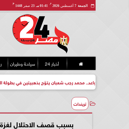
مـ
هـ
الجمعة
7
أغسطس
2026
01:41 مـ
23
صفر
1448
أخبار 24
سياحة وطيران
ري
طل واعد.. محمد رجب شعبان يتوّج بذهبيتين في بطولة الجمهورية للكي
تريندات
بسبب قصف الاحتلال لغزة.