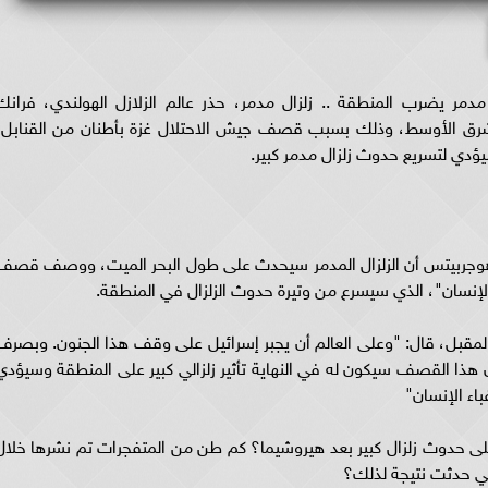
مر يضرب المنطقة .. زلزال مدمر، حذر عالم الزلازل الهولندي، فرانك
رق الأوسط، وذلك بسبب قصف جيش الاحتلال غزة بأطنان من القنابل،
دي لتسريع حدوث زلزال مدمر كبير.
ك هوجربيتس أن الزلزال المدمر سيحدث على طول البحر الميت، ووصف قصف
 الإنسان"، الذي سيسرع من وتيرة حدوث الزلزال في المنطقة.
لمقبل، قال: "وعلى العالم أن يجبر إسرائيل على وقف هذا الجنون. وبصرف
 هذا القصف سيكون له في النهاية تأثير زلزالي كبير على المنطقة وسيؤدي
اء الإنسان"
على حدوث زلزال كبير بعد هيروشيما؟ كم طن من المتفجرات تم نشرها خلال
التي حدثت نتيجة لذلك؟