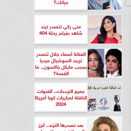
حياتك؟
منى زكي تتصدر ترند
شاهد بفيلم رحلة 404
الفنانة أسماء جلال تتصدر
تريند السوشيال ميديا
بسبب مايكل جاكسون.. ما
القصة؟
جميع الترددات.. القنوات
الناقلة لمباريات كوبا أمريكا
2024
بعد تصدرها الترند.. أبرز
المحطات في حياة ريهام