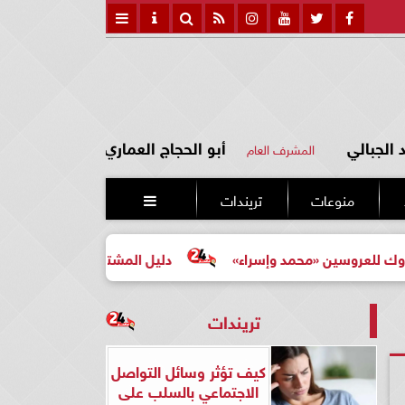
الجبالي
أبو الحجاج العماري
المشرف العام
منوعات
تريندات

 «محمد وإسراء»
دليل المشتري لأول مرة لاختيار مشروع عقا
تريندات
كيف تؤثر وسائل التواصل
الاجتماعي بالسلب على