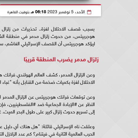
الأحد، 5 نوفمبر 2023
06:18 مـ
بتوقيت القاهرة
بسبب قصف الاحتلال لغزة.. تحذيرات من زلزال مد
هوجربيتس، من حدوث زلزال مدمر في منطقة الش
ليؤكد هوجربيتس أن القصف الإسرائيلي الغاشم، سيؤ
زلزال مدمر يضرب المنطقة قريبًا
وعن الزلزال المدمر، كشف العالم الهولندي فران
الاحتلال لغزة بكميات ضخمة من القنابل بأنه "غباء
وعن توقعات فرانك هوجربيتس عن الزلزال المدمر ا
النظر عن #الإبادة الجماعية ضد #الفلسطينيين، فإن
إلى تسريع حدوث زلزال كبير على طول البحر الميت. غب
وعلقت ناه الإسرائيلي قائلة: "هل هناك أي دليل 
الحرب العالمية الثانية في فيتنام؟ كم عدد الزلازل 