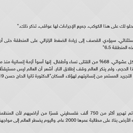
حلو لك على هذا الكوكب. جميع الإجراءات لها عواقب. تذكر ذلك."
 استثنائي. سيؤدي القصف إلى زيادة الضغط الزلزالي على المنطقة حتى أن
المنطقة 6.5"
وقال فرانك هوجربيتس: "إسرائيل تقصف غزة بشكل عشوائي. 68% من القتلى نساء وأطفال. إنها أسوأ أزمة إنسانية منذ م
ارثة بهذا الحجم، ولم ينكر العالم وقف إطلاق النار. أشعر أن العالم ليس مستيقظًا
لها، أو لا يستجيب لها. وأعتقد أن جزءًا من ذلك هو التجريد المستمر من إنسانيتهم لهؤلا
وتابع فرانك هوجربيتس قائلًا: "في عام 1948، تم تهجير أكثر من 750 ألف فلسطيني قسرًا من أراضيهم لأن المنظم
الصهيونية اعتقدت أن من حقهم الاستيلاء على هذه الأرض بناءً على مطالبة عمرها 2000 عام. واليوم يضطر العالم إلى مواج