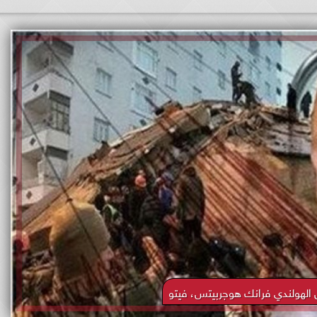
زل الهولندي فرانك هوجربيتس، فيتو