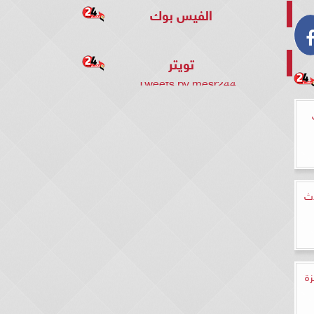
الفيس بوك
تويتر
Tweets by mesr244
دث