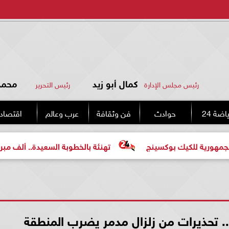
كمال أبو زيد
محمد 
رئيس مجلس الإدارة
رئيس التحرير
اضة 24
حوادث
فن وثقافة
عرب وعالم
اقتصاد
ك بوكسينج
تهنئة بالخطوبة السعيدة.. ألف مبروك للعروسين
. تحذيرات من زلزال مدمر يضرب المنطقة